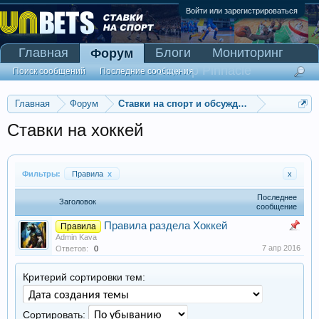
Войти или зарегистрироваться
Главная
Блоги
Мониторинг
Форум
Сканер Pinnacle
Поиск сообщений
Последние сообщения
Главная
Форум
Ставки на спорт и обсуждение спортивны
Ставки на хоккей
Фильтры:
Правила
x
x
Последнее
Заголовок
сообщение
Правила раздела Хоккей
Правила
Admin Kava
7 апр 2016
Ответов:
0
Критерий сортировки тем:
Сортировать: