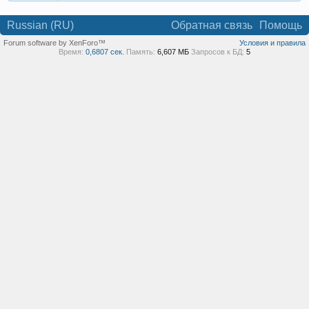
Russian (RU)
Обратная связь
Помощь
Forum software by XenForo™
Условия и правила
Время:
0,6807 сек.
Память:
6,607 МБ
Запросов к БД:
5