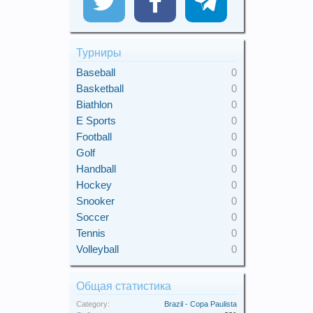
Турниры
Baseball
0
Basketball
0
Biathlon
0
E Sports
0
Football
0
Golf
0
Handball
0
Hockey
0
Snooker
0
Soccer
0
Tennis
0
Volleyball
0
Общая статистика
Category:
Brazil - Copa Paulista