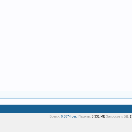
Время:
0,3874 сек.
Память:
8,331 МБ
Запросов к БД:
1