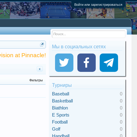
Войти или зарегистрироваться
Мы в социальных сетях
ision at Pinnacle!
x
Фильтры
Турниры
Baseball
0
Basketball
0
Biathlon
0
E Sports
0
Football
0
Golf
0
Handball
0