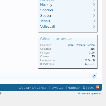
Hockey
0
Snooker
0
Soccer
0
Tennis
0
Volleyball
0
Общая статистика
Category:
Chile - Primera Division
События:
316
Исходы:
2128
Ставки:
15
Поставлено:
$852.00
Выплачено:
$216.51
Обратная связь
Помощь
Главная
Вверх
3
Условия и правила