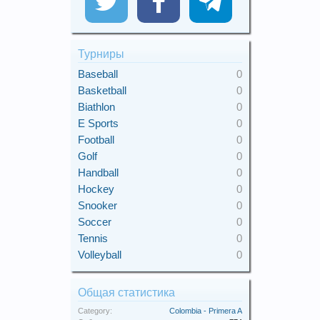
Турниры
Baseball
0
Basketball
0
Biathlon
0
E Sports
0
Football
0
Golf
0
Handball
0
Hockey
0
Snooker
0
Soccer
0
Tennis
0
Volleyball
0
Общая статистика
Category:
Colombia - Primera A