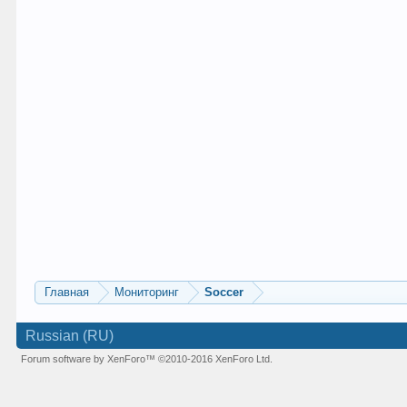
Главная
Мониторинг
Soccer
Russian (RU)
Forum software by XenForo™
©2010-2016 XenForo Ltd.