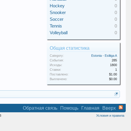
Hockey
0
Snooker
0
Soccer
0
Tennis
0
Volleyball
0
Общая статистика
Category:
Estonia - Esiliiga A
События:
285
Исходы:
1800
Ставки:
1
Поставлено:
$1.00
Выплачено:
$0.00
Обратная связь
Помощь
Главная
Вверх
3
Условия и правила