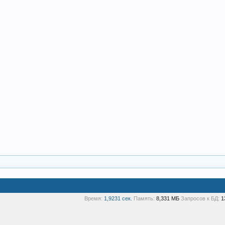
Время:
1,9231 сек.
Память:
8,331 МБ
Запросов к БД:
1