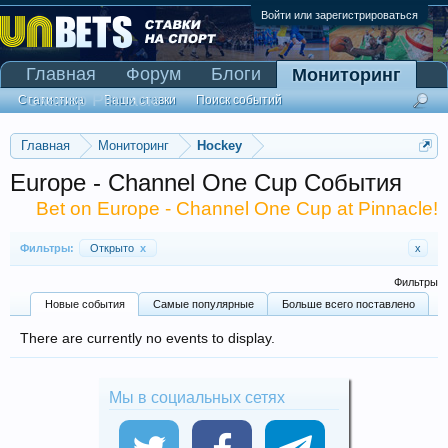
Войти или зарегистрироваться
Главная
Форум
Блоги
Мониторинг
Сканер Pinnacle
Статистика
Ваши ставки
Поиск событий
Новые события
Главная
Мониторинг
Hockey
Europe - Channel One Cup События
Bet on Europe - Channel One Cup at Pinnacle!
Фильтры:
Открыто
x
x
Фильтры
Новые события
Самые популярные
Больше всего поставлено
There are currently no events to display.
Мы в социальных сетях