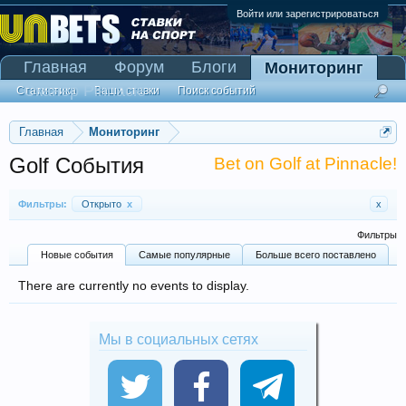
Войти или зарегистрироваться
Главная
Форум
Блоги
Мониторинг
Сканер Pinnacle
Статистика
Ваши ставки
Поиск событий
Новые события
Главная
Мониторинг
Golf События
Bet on Golf at Pinnacle!
Фильтры:
Открыто
x
x
Фильтры
Новые события
Самые популярные
Больше всего поставлено
There are currently no events to display.
Мы в социальных сетях