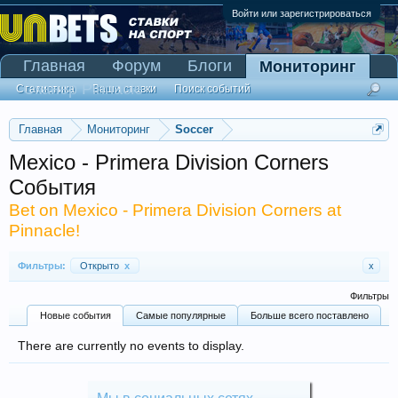
Войти или зарегистрироваться
Главная
Форум
Блоги
Мониторинг
Сканер Pinnacle
Статистика
Ваши ставки
Поиск событий
Новые события
Главная
Мониторинг
Soccer
Mexico - Primera Division Corners
События
Bet on Mexico - Primera Division Corners at
Pinnacle!
Фильтры:
Открыто
x
x
Фильтры
Новые события
Самые популярные
Больше всего поставлено
There are currently no events to display.