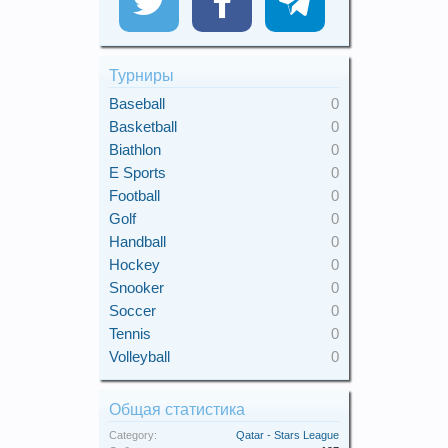
Турниры
Baseball
0
Basketball
0
Biathlon
0
E Sports
0
Football
0
Golf
0
Handball
0
Hockey
0
Snooker
0
Soccer
0
Tennis
0
Volleyball
0
Общая статистика
Category:
Qatar - Stars League