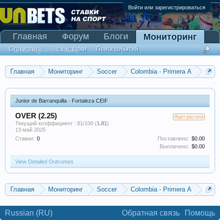
Войти или зарегистрироваться
Главная
Форум
Блоги
Мониторинг
Сканер Pinnacle
Статистика
Ваши ставки
Поиск событий
Новые события
Главная
Мониторинг
Soccer
Colombia - Primera A
Junior de Barranquilla - Fortaleza CEIF
Junior de Barranquilla - Fortaleza CEIF
OVER (2.25)
Ждет расчета
Текущий коэффициент : 81/100 (
1.81
)
13 май 2025
Ставки:
0
Поставлено:
$0.00
Выплачено:
$0.00
View Detailed Outcomes
Главная
Мониторинг
Soccer
Colombia - Primera A
Junior de Barranquilla - Fortaleza CEIF
Russian (RU)
Обратная связь
Помощь