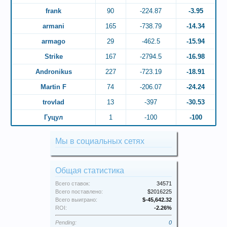
frank
90
-224.87
-3.95
armani
165
-738.79
-14.34
armago
29
-462.5
-15.94
Strike
167
-2794.5
-16.98
Andronikus
227
-723.19
-18.91
Martin F
74
-206.07
-24.24
trovlad
13
-397
-30.53
Гуцул
1
-100
-100
Мы в социальных сетях
Общая статистика
Всего ставок:
34571
Всего поставлено:
$2016225
Всего выиграно:
$-45,642.32
ROI:
-2.26%
Pending:
0