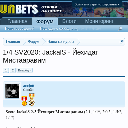
Войти или зарегистрироваться
Главная
Блоги
Мониторинг
Форум
Сканер Pinnacle
Поиск сообщений
Последние сообщения
Главная
Форум
Наши конкурсы
Конкурсы со взносом
1/4 SV2020: JackalS - Йехидат
Мистааравим
1
2
Вперёд >
annjett
Gastão
-3
Йехидат Мистааравим
Score JackalS 2
(2:1, 1:1*, 2:0.5, 1.5:2,
1:1*)