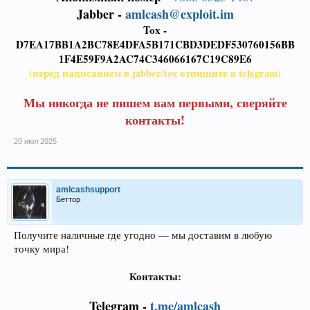
Jabber -
amlcash@exploit.im
Tox -
D7EA17BB1A2BC78E4DFA5B171CBD3DEDF530760156BB
1F4E59F9A2AC74C346066167C19C89E6
(перед написанием в jabber/tox отпишите в telegram)
Мы никогда не пишем вам первыми, сверяйте
контакты!
20 июл 2025
amlcashsupport
Беттор
Получите наличные где угодно — мы доставим в любую
точку мира!
Контакты:
Telegram -
t.me/amlcash