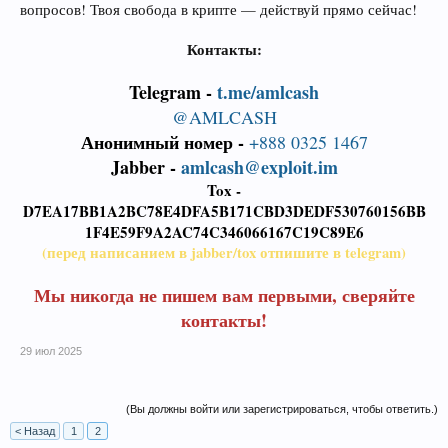
вопросов! Твоя свобода в крипте — действуй прямо сейчас!
Контакты:
Telegram -
t.me/amlcash
@AMLCASH
Анонимный номер -
+888 0325 1467
Jabber -
amlcash@exploit.im
Tox -
D7EA17BB1A2BC78E4DFA5B171CBD3DEDF530760156BB
1F4E59F9A2AC74C346066167C19C89E6
(перед написанием в jabber/tox отпишите в telegram)
Мы никогда не пишем вам первыми, сверяйте
контакты!
29 июл 2025
(Вы должны войти или зарегистрироваться, чтобы ответить.)
< Назад
1
2