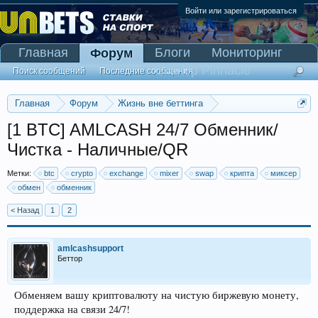
Войти или зарегистрироваться
Главная
Блоги
Мониторинг
Форум
Сканер Pinnacle
Поиск сообщений
Последние сообщения
Главная
Форум
Жизнь вне беттинга
Реклама и коммерция
[1 BTC] AMLCASH 24/7 Обменник/
Чистка - Наличные/QR
Метки:
btc
crypto
exchange
mixer
swap
крипта
миксер
обмен
обменник
< Назад
1
2
amlcashsupport
Беттор
Обменяем вашу криптовалюту на чистую биржевую монету,
поддержка на связи 24/7!