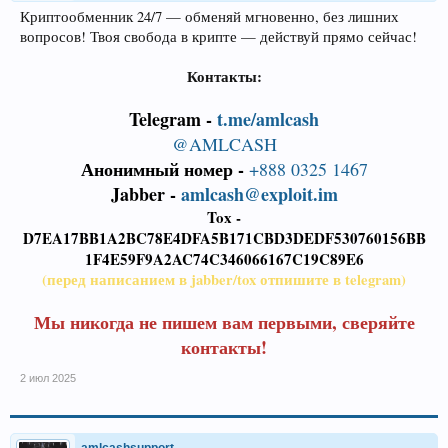
Криптообменник 24/7 — обменяй мгновенно, без лишних
вопросов! Твоя свобода в крипте — действуй прямо сейчас!
Контакты:
Telegram -
t.me/amlcash
@AMLCASH
Анонимный номер -
+888 0325 1467
Jabber -
amlcash@exploit.im
Tox -
D7EA17BB1A2BC78E4DFA5B171CBD3DEDF530760156BB
1F4E59F9A2AC74C346066167C19C89E6
(перед написанием в jabber/tox отпишите в telegram)
Мы никогда не пишем вам первыми, сверяйте
контакты!
2 июл 2025