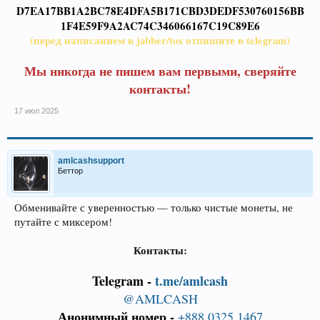
D7EA17BB1A2BC78E4DFA5B171CBD3DEDF530760156BB
1F4E59F9A2AC74C346066167C19C89E6
(перед написанием в jabber/tox отпишите в telegram)
Мы никогда не пишем вам первыми, сверяйте
контакты!
17 июл 2025
amlcashsupport
Беттор
Обменивайте с уверенностью — только чистые монеты, не
путайте с миксером!
Контакты:
Telegram -
t.me/amlcash
@AMLCASH
Анонимный номер -
+888 0325 1467