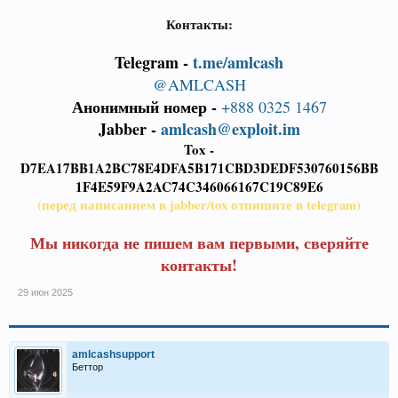
Контакты:
Telegram -
t.me/amlcash
@AMLCASH
Анонимный номер -
+888 0325 1467
Jabber -
amlcash@exploit.im
Tox -
D7EA17BB1A2BC78E4DFA5B171CBD3DEDF530760156BB
1F4E59F9A2AC74C346066167C19C89E6
(перед написанием в jabber/tox отпишите в telegram)
Мы никогда не пишем вам первыми, сверяйте
контакты!
29 июн 2025
amlcashsupport
Беттор