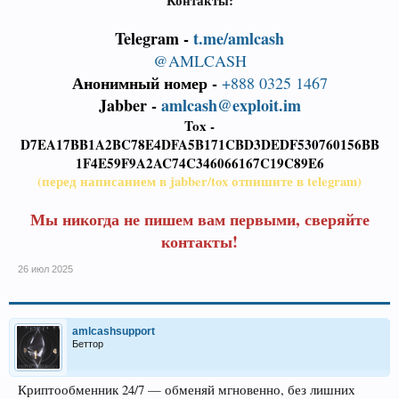
Контакты:
Telegram -
t.me/amlcash
@AMLCASH
Анонимный номер -
+888 0325 1467
Jabber -
amlcash@exploit.im
Tox -
D7EA17BB1A2BC78E4DFA5B171CBD3DEDF530760156BB
1F4E59F9A2AC74C346066167C19C89E6
(перед написанием в jabber/tox отпишите в telegram)
Мы никогда не пишем вам первыми, сверяйте
контакты!
26 июл 2025
amlcashsupport
Беттор
Криптообменник 24/7 — обменяй мгновенно, без лишних