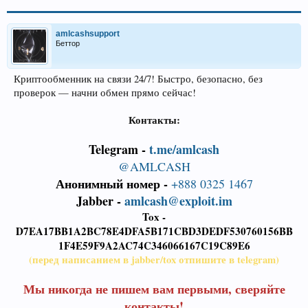
amlcashsupport
Беттор
Криптообменник на связи 24/7! Быстро, безопасно, без
проверок — начни обмен прямо сейчас!
Контакты:
Telegram -
t.me/amlcash
@AMLCASH
Анонимный номер -
+888 0325 1467
Jabber -
amlcash@exploit.im
Tox -
D7EA17BB1A2BC78E4DFA5B171CBD3DEDF530760156BB
1F4E59F9A2AC74C346066167C19C89E6
(перед написанием в jabber/tox отпишите в telegram)
Мы никогда не пишем вам первыми, сверяйте
контакты!