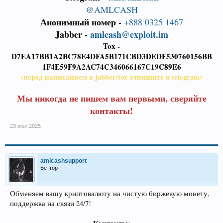
@AMLCASH
Анонимный номер -
+888 0325 1467
Jabber -
amlcash@exploit.im
Tox -
D7EA17BB1A2BC78E4DFA5B171CBD3DEDF530760156BB
1F4E59F9A2AC74C346066167C19C89E6
(перед написанием в jabber/tox отпишите в telegram)
Мы никогда не пишем вам первыми, сверяйте
контакты!
23 июл 2025
amlcashsupport
Беттор
Обменяем вашу криптовалюту на чистую биржевую монету,
поддержка на связи 24/7!