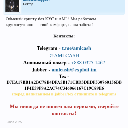
amlcashsupport
Беттор
Обменяй крипту без KYC и AML! Мы работаем
круглосуточно — твой комфорт, наша забота!
Контакты:
Telegram -
t.me/amlcash
@AMLCASH
Анонимный номер -
+888 0325 1467
Jabber -
amlcash@exploit.im
Tox -
D7EA17BB1A2BC78E4DFA5B171CBD3DEDF530760156BB
1F4E59F9A2AC74C346066167C19C89E6
(перед написанием в jabber/tox отпишите в telegram)
Мы никогда не пишем вам первыми, сверяйте
контакты!
5 июл 2025