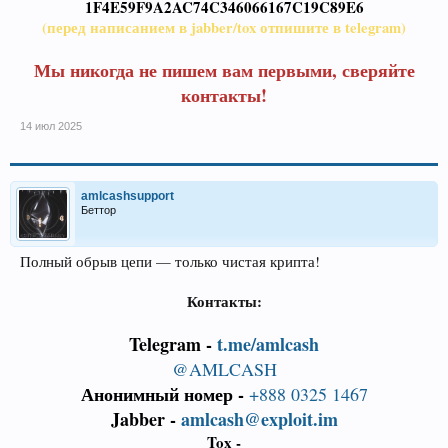
1F4E59F9A2AC74C346066167C19C89E6
(перед написанием в jabber/tox отпишите в telegram)
Мы никогда не пишем вам первыми, сверяйте
контакты!
14 июл 2025
amlcashsupport
Беттор
Полный обрыв цепи — только чистая крипта!
Контакты:
Telegram -
t.me/amlcash
@AMLCASH
Анонимный номер -
+888 0325 1467
Jabber -
amlcash@exploit.im
Tox -