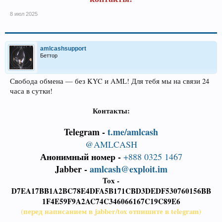
8 июл 2025
amlcashsupport
Беттор
Свобода обмена — без KYC и AML! Для тебя мы на связи 24
часа в сутки!
Контакты:
Telegram -
t.me/amlcash
@AMLCASH
Анонимный номер -
+888 0325 1467
Jabber -
amlcash@exploit.im
Tox -
D7EA17BB1A2BC78E4DFA5B171CBD3DEDF530760156BB
1F4E59F9A2AC74C346066167C19C89E6
(перед написанием в jabber/tox отпишите в telegram)