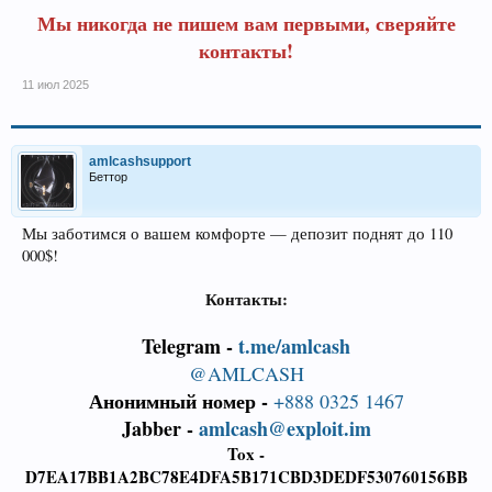
Мы никогда не пишем вам первыми, сверяйте
контакты!
11 июл 2025
amlcashsupport
Беттор
Мы заботимся о вашем комфорте — депозит поднят до 110
000$!
Контакты:
Telegram -
t.me/amlcash
@AMLCASH
Анонимный номер -
+888 0325 1467
Jabber -
amlcash@exploit.im
Tox -
D7EA17BB1A2BC78E4DFA5B171CBD3DEDF530760156BB