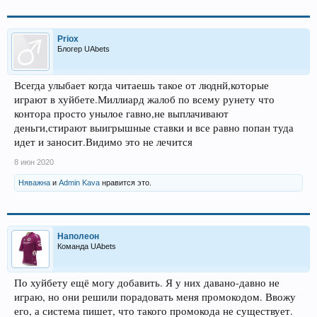
Priox
Блогер UAbets
Всегда улыбает когда читаешь такое от люднй,которые
играют в хуйбете.Миллиард жалоб по всему рунету что
контора просто унылое гавно,не выплачивают
деньги,стирают выигрышные ставки и все равно попан туда
идет и заносит.Видимо это не лечится
8 июн 2020
Няважна
и
Admin Kava
нравится это.
Наполеон
Команда UAbets
По хуйбету ещё могу добавить. Я у них давано-давно не
играю, но они решили порадовать меня промокодом. Ввожу
его, а система пишет, что такого промокода не существует.