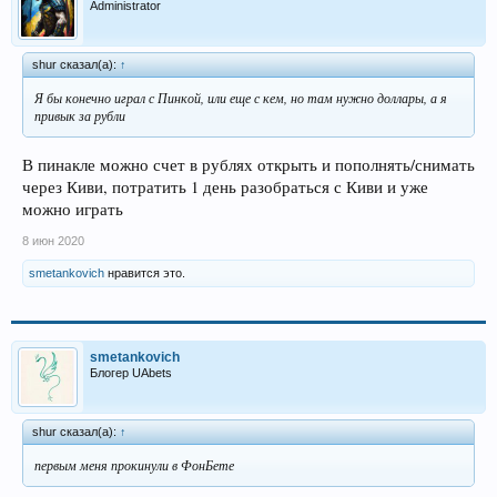
Administrator
shur сказал(а):
↑
Я бы конечно играл с Пинкой, или еще с кем, но там нужно доллары, а я
привык за рубли
В пинакле можно счет в рублях открыть и пополнять/снимать
через Киви, потратить 1 день разобраться с Киви и уже
можно играть
8 июн 2020
smetankovich
нравится это.
smetankovich
Блогер UAbets
shur сказал(а):
↑
первым меня прокинули в ФонБете