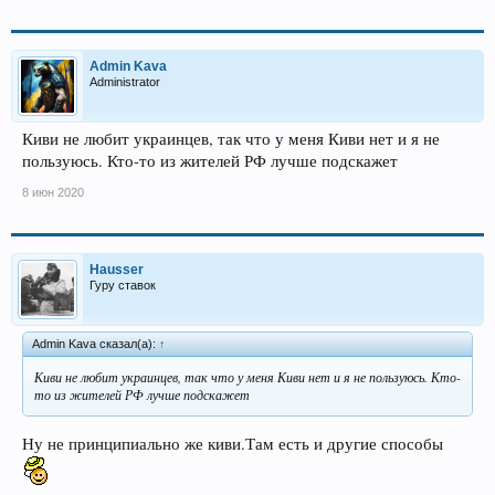
Admin Kava
Administrator
Киви не любит украинцев, так что у меня Киви нет и я не
пользуюсь. Кто-то из жителей РФ лучше подскажет
8 июн 2020
Hausser
Гуру ставок
Admin Kava сказал(а):
↑
Киви не любит украинцев, так что у меня Киви нет и я не пользуюсь. Кто-
то из жителей РФ лучше подскажет
Ну не принципиально же киви.Там есть и другие способы