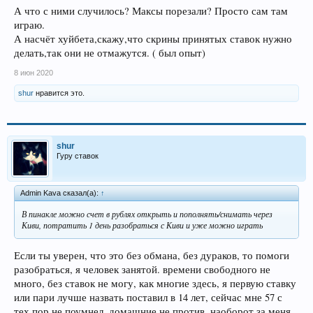
А что с ними случилось? Максы порезали? Просто сам там
играю.
А насчёт хуйбета,скажу,что скрины принятых ставок нужно
делать,так они не отмажутся. ( был опыт)
8 июн 2020
shur
нравится это.
shur
Гуру ставок
Admin Kava сказал(а):
↑
В пинакле можно счет в рублях открыть и пополнять/снимать через
Киви, потратить 1 день разобраться с Киви и уже можно играть
Если ты уверен, что это без обмана, без дураков, то помоги
разобраться, я человек занятой. времени свободного не
много, без ставок не могу, как многие здесь, я первую ставку
или пари лучше назвать поставил в 14 лет, сейчас мне 57 с
тех пор не поумнел, домашние не против, наоборот за меня