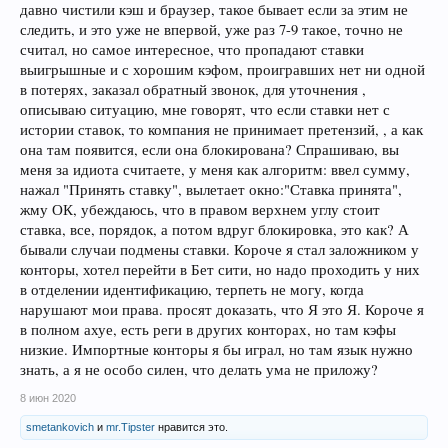
давно чистили кэш и браузер, такое бывает если за этим не
следить, и это уже не впервой, уже раз 7-9 такое, точно не
считал, но самое интересное, что пропадают ставки
выигрышные и с хорошим кэфом, проигравших нет ни одной
в потерях, заказал обратный звонок, для уточнения ,
описываю ситуацию, мне говорят, что если ставки нет с
истории ставок, то компания не принимает претензий, , а как
она там появится, если она блокирована? Спрашиваю, вы
меня за идиота считаете, у меня как алгоритм: ввел сумму,
нажал "Принять ставку", вылетает окно:"Ставка принята",
жму ОК, убеждаюсь, что в правом верхнем углу стоит
ставка, все, порядок, а потом вдруг блокировка, это как? А
бывали случаи подмены ставки. Короче я стал заложником у
конторы, хотел перейти в Бет сити, но надо проходить у них
в отделении идентификацию, терпеть не могу, когда
нарушают мои права. просят доказать, что Я это Я. Короче я
в полном ахуе, есть реги в других конторах, но там кэфы
низкие. Импортные конторы я бы играл, но там язык нужно
знать, а я не особо силен, что делать ума не приложу?
8 июн 2020
smetankovich
и
mr.Tipster
нравится это.