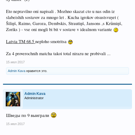
Eto nepravilno oni napisali . Mozhno skazat cto u nas odin iz
slabeishih sostavov za mnogo let . Kucha igrokov otsustsvuyet (
Šiliņš, Raimo, Garoza, Dembskis, Strautiņš, Jansons ,s Krūmiņš,
Zoriks ) - vse oni mogli bi bit v sostave v idealnom variante
Latvia TM 68.5
neploho smotritsa
Za 4 proverochnih matcha takoi total nirazu ne probivali ...
15 июл 2017
Admin Kava
нравится это.
Admin Kava
Administrator
Шведы по 9 выиграли
15 июл 2017