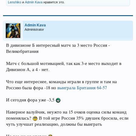
Lenshiko
и
Admin Kava
нравится это.
Admin Kava
Administrator
В дивизионе Б интересный матч за 3 место Россия -
Великобритания
Матч с большой мотивацией, так как 3-е место выходит в
Дивизион А, а 4 - нет.
Что еще интереснее, команды играли в группе и там на
Россию была фора -18 но
выиграла Британия 64-57
И сегодня фора уже -3,5
Наверное валуйчик, неужто на 15 очков оценка силы команд
поменялась?
В той игре Россия 35% двушек бросила, если
чуть улучшат реализацию, должны бы выиграть