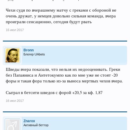
Чехи судя по вчерашнему матчу с греками с обороной не
очень дружат, у немцев довольно сильная команда, вчера
проиграли сенсационно, сегодня будут рвать
16 июл 2017
Bronn
Блогер UAbets
Шведы вчера показали, что нельзя их недооценивать. Греки
без Папаяниса и Антетокумпо как по мне уже не стоят -20
форы и такая фора только из-за выноса мертвых чехов вчера.
Сыграл в бетсити шведов с форой +20,5 за кф. 1,87
16 июл 2017
Znarox
Активный беттор