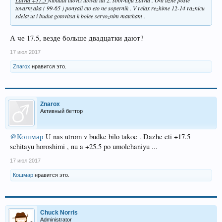
Latvia +17.5
Nibudut litovci ubivat tut 2. sbornuju Latvia . Oni uzhe posle
tovarnyaka ( 99-65 ) ponyali cto eto ne sopernik . V
relax rezhime
12-14 raznicu
sdelayut i budut gotovitsa k bolee seryoznim matcham .
А че 17.5, везде больше двадцатки дают?
17 июл 2017
Znarox
нравится это.
Znarox
Активный беттор
@Кошмар
U nas utrom v budke bilo takoe . Dazhe eti +17.5
schitayu horoshimi , nu a +25.5 po umolchaniyu ...
17 июл 2017
Кошмар
нравится это.
Chuck Norris
Administrator