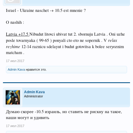
Israel - Ukraine naschet -+ 10.5 est mnenie ?
O nashih :
Latvia +17.5
Nibudut litovci ubivat tut 2. sbornuju Latvia . Oni uzhe
relax
posle tovarnyaka ( 99-65 ) ponyali cto eto ne sopernik . V
rezhime
12-14 raznicu sdelayut i budut gotovitsa k bolee seryoznim
matcham .
17 июл 2017
Admin Kava
нравится это.
Admin Kava
Administrator
Думаю скорее -10.5 израиль, но ставить не рискну на такое,
наши могут и удивить
17 июл 2017