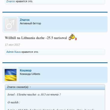
Znarox
нравится это.
Znarox
Активный беттор
Willhill na Lithuania dazhe -25.5 narisoval
17 июл 2017
Admin Kava
нравится это.
Кошмар
Команда UAbets
Znarox сказал(а):
↑
Israel - Ukraine naschet -+ 10.5 est mnenie ?
O nashih :