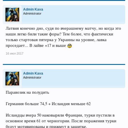
Admin Kava
Administrator
Латвия конечно дно, судя по вчерашнему матчу, но когда это
наши легко били такие форы? Тем более, что фактически
только стартовая пятерка у Украины на уровне, лавка
проседает... В лайве +17 и выше
16 июл 2017
Admin Kava
Administrator
Паравозик на полудить
Германия больше 74,5 + Исландия меньше 62
Исландцы вчера 50 наковыряли Франции, турки пустили в
основное время 61 от черногории. После поражения турки
будут мотивированы и прижмут в защитке.