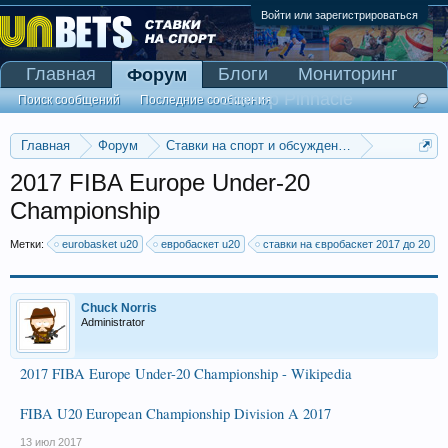
Войти или зарегистрироваться
Главная
Блоги
Мониторинг
Форум
Сканер Pinnacle
Поиск сообщений
Последние сообщения
Главная
Форум
Ставки на спорт и обсуждение спортивных со
Баскетбольные прогнозы
2017 FIBA Europe Under-20
Championship
Метки:
eurobasket u20
евробаскет u20
ставки на євробаскет 2017 до 20
Chuck Norris
Administrator
2017 FIBA Europe Under-20 Championship - Wikipedia
FIBA U20 European Championship Division A 2017
13 июл 2017