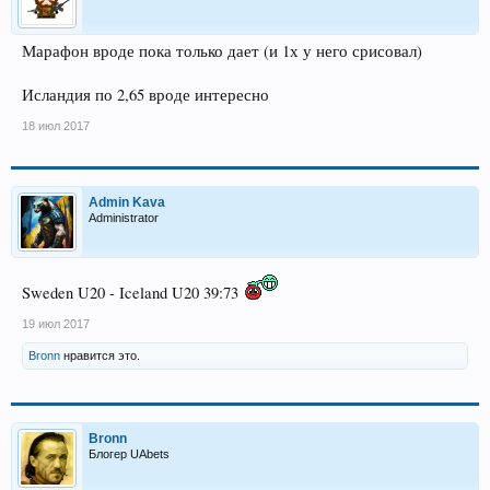
Марафон вроде пока только дает (и 1х у него срисовал)
Исландия по 2,65 вроде интересно
18 июл 2017
Admin Kava
Administrator
Sweden U20 - Iceland U20 39:73
19 июл 2017
Bronn
нравится это.
Bronn
Блогер UAbets