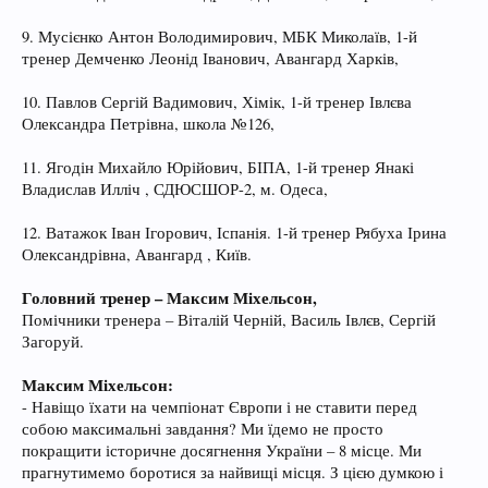
9. Мусієнко Антон Володимирович, МБК Миколаїв, 1-й
тренер Демченко Леонід Іванович, Авангард Харків,
10. Павлов Сергій Вадимович, Хімік, 1-й тренер Івлєва
Олександра Петрівна, школа №126,
11. Ягодін Михайло Юрійович, БІПА, 1-й тренер Янакі
Владислав Илліч , СДЮСШОР-2, м. Одеса,
12. Ватажок Іван Ігорович, Іспанія. 1-й тренер Рябуха Ірина
Олександрівна, Авангард , Київ.
Головний тренер – Максим Міхельсон,
Помічники тренера – Віталій Черній, Василь Івлєв, Сергій
Загоруй.
Максим Міхельсон:
- Навіщо їхати на чемпіонат Європи і не ставити перед
собою максимальні завдання? Ми їдемо не просто
покращити історичне досягнення України – 8 місце. Ми
прагнутимемо боротися за найвищі місця. З цією думкою і