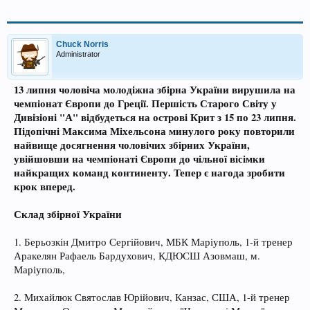
Chuck Norris
Administrator
13 липня чоловіча молодіжна збірна України вирушила на
чемпіонат Європи до Греції. Першість Старого Світу у
Дивізіоні "А" відбудеться на острові Крит з 15 по 23 липня.
Підопічні Максима Міхельсона минулого року повторили
найвище досягнення чоловічих збірних України,
увійшовши на чемпіонаті Європи до чільної вісімки
найкращих команд континенту. Тепер є нагода зробити
крок вперед.
Склад збірної України
1. Берьозкін Дмитро Сергійович, МБК Маріуполь, 1-й тренер
Аракелян Рафаель Бардухович, КДЮСШ Азовмаш, м.
Маріуполь,
2. Михайлюк Святослав Юрійович, Канзас, США, 1-й тренер