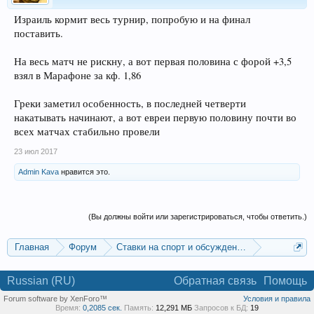
Израиль кормит весь турнир, попробую и на финал
поставить.
На весь матч не рискну, а вот первая половина с форой +3,5
взял в Марафоне за кф. 1,86
Греки заметил особенность, в последней четверти
накатывать начинают, а вот евреи первую половину почти во
всех матчах стабильно провели
23 июл 2017
Admin Kava
нравится это.
(Вы должны войти или зарегистрироваться, чтобы ответить.)
Главная
Форум
Ставки на спорт и обсуждение спортивных со
Баскетбольные прогнозы
Russian (RU)
Обратная связь
Помощь
Forum software by XenForo™
Условия и правила
Время:
0,2085 сек.
Память:
12,291 МБ
Запросов к БД:
19