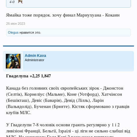
4-0
Ямайка тоже порядок. хочу финал Мариухуана - Кокаин
26 июн 2023
Olegus
нравится это.
Admin Kava
Administrator
Гваделупа +2,25 1,847
Канада без головних своїх європейських зірок - Джонстон
(Селтік), Корнеліус (Мальме), Коне (Уотфорд), Хатчінсон
(Бешікташ), Девіс (Баварія), Девід (Лілль), Ларін
(Вальядолід), Бученан (Брюгге). Кістяк сформовано з гравців
клубів МЛС.
У Гваделупи 7-8 чоловік основи грають регулярно у 1 і 2
ливізіоні Франції, Бельгії, Ізраілі - ці ліги не сильно слабші від
МЛС. На минулому Голд Капі 2 роки назад виглядали