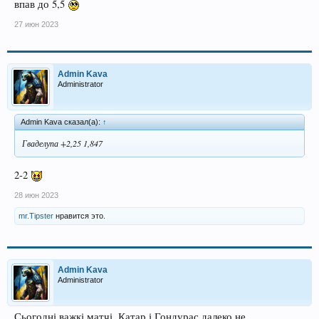
впав до 5,5
27 июн 2023
Admin Kava
Administrator
Admin Kava сказал(а):
↑
Гваделупа +2,25 1,847
2-2
28 июн 2023
mr.Tipster
нравится это.
Admin Kava
Administrator
Сьогодні важкі матчі, Катар і Гондурас далеко не