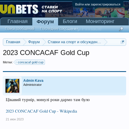
Войти или зарегистрироваться
Главная
Блоги
Мониторинг
Форум
Сканер Pinnacle
Поиск сообщений
Последние сообщения
Главная
Форум
Ставки на спорт и обсуждение спортивных со
Прогнозы на футбол
2023 CONCACAF Gold Cup
Метки:
concacaf gold cup
Admin Kava
Administrator
Цікавий турнір, минулі роки дармо там було
2023 CONCACAF Gold Cup - Wikipedia
21 июн 2023