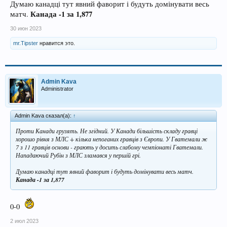
Думаю канадці тут явний фаворит і будуть домінувати весь
Канада -1 за 1,877
матч.
30 июн 2023
mr.Tipster
нравится это.
Admin Kava
Administrator
Admin Kava сказал(а):
↑
Проти Канади грузять. Не згідний. У Канади більшість складу гравці
хорошо рівня з МЛС + кілька непоганих гравців з Європи. У Гватемали ж
7 з 11 гравців основи - грають у досить слабому чемпіонаті Гватемали.
Нападаючий Рубін з МЛС зламався у першій грі.
Думаю канадці тут явний фаворит і будуть домінувати весь матч.
Канада -1 за 1,877
0-0
2 июл 2023