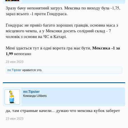
Зразу бачу непонятний загруз. Мексика по виходу була -1,75,
зараз всього -1 проти Гондураса.
Гондурас не привіз багато хороших гравців, основна маса з
місцевого чемпа, а у Мексики досить солідний склад - 7
чоловік з основи на ЧС в Катарі.
Мексика -1 за
Мені здається тут в одні ворота гра має бути,
1,99
непогано
23 июн 2023
mr.Tipster
нравится это.
mr.Tipster
Команда UAbets
да, там странные качели... думаю что мексика кубок заберет
23 июн 2023