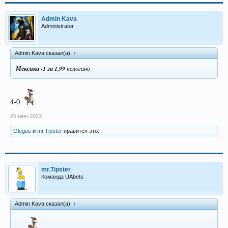
Admin Kava
Administrator
Admin Kava сказал(а):
↑
Мексика -1 за 1,99
непогано
4-0
26 июн 2023
Olegus
и
mr.Tipster
нравится это.
mr.Tipster
Команда UAbets
Admin Kava сказал(а):
↑