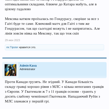
оптимальними складами, ближче до Катара мабуть, але в
цілому гадалово
Мексика катком проїхалась по Гондурасу, скоріше за все з
Гаіті буде те саме. Ключовий матч для Гаіті з тим же
Гондурасом, так що сьогодні можуть і не напрягатись. Але
лінія зовсім ніяка на Мексику, так що теж скіп
29 июн 2023
mr.Tipster
нравится это.
Admin Kava
Administrator
Проти Канади грузять. Не згідний. У Канади більшість
складу гравці хорошо рівня з МЛС + кілька непоганих гравців
з Європи. У Гватемали ж 7 з 11 гравців основи - грають у
досить слабому чемпіонаті Гватемали. Нападаючий Рубін з
МЛС зламався у першій грі.