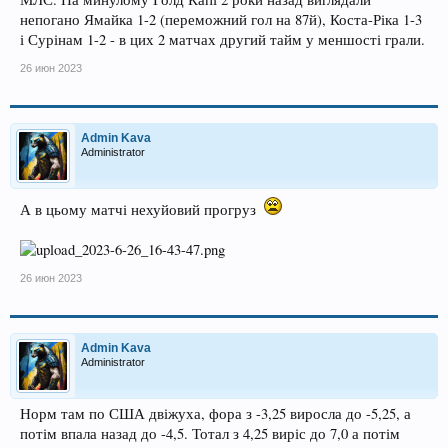
непогано Ямайка 1-2 (переможний гол на 87й), Коста-Ріка 1-3
і Сурінам 1-2 - в цих 2 матчах другий тайм у меншості грали.
26 июн 2023
Admin Kava
Administrator
А в цьому матчі нехуйовий прогруз
26 июн 2023
Admin Kava
Administrator
Норм там по США двіжуха, фора з -3,25 виросла до -5,25, а
потім впала назад до -4,5. Тотал з 4,25 виріс до 7,0 а потім