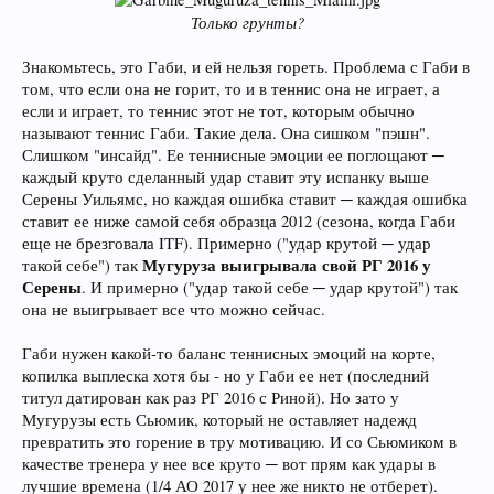
Только грунты?
Знакомьтесь, это Габи, и ей нельзя гореть. Проблема с Габи в
том, что если она не горит, то и в теннис она не играет, а
если и играет, то теннис этот не тот, которым обычно
называют теннис Габи. Такие дела. Она сишком "пэшн".
Слишком "инсайд". Ее теннисные эмоции ее поглощают ─
каждый круто сделанный удар ставит эту испанку выше
Серены Уильямс, но каждая ошибка ставит ─ каждая ошибка
ставит ее ниже самой себя образца 2012 (сезона, когда Габи
еще не брезговала ITF). Примерно ("удар крутой ─ удар
Мугуруза выигрывала свой РГ 2016 у
такой себе") так
Серены
. И примерно ("удар такой себе ─ удар крутой") так
она не выигрывает все что можно сейчас.
Габи нужен какой-то баланс теннисных эмоций на корте,
копилка выплеска хотя бы - но у Габи ее нет (последний
титул датирован как раз РГ 2016 с Риной). Но зато у
Мугурузы есть Сьюмик, который не оставляет надежд
превратить это горение в тру мотивацию. И со Сьюмиком в
качестве тренера у нее все круто ─ вот прям как удары в
лучшие времена (1/4 АО 2017 у нее же никто не отберет).