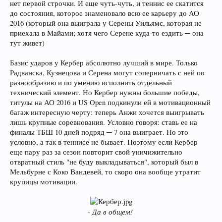
нет первой строчки. И еще чуть-чуть, и теннис ее скатится
до состояния, которое знаменовало всю ее карьеру до АО
2016 (который она выиграла у Серены Уильямс, которая не
приехала в Майами; хотя чего Серене куда-то ездить ─ она
тут живет)
Базис ударов у Кербер абсолютно лучший в мире. Только
Радванска, Кузнецова и Серена могут соперничать с ней по
разнообразию и по умению исполнить отдельный
технический элемент. Но Кербер нужны большие победы,
титулы на АО 2016 и US Open подкинули ей в мотивационный
багаж интересную черту: теперь Анжи хочется выигрывать
лишь крупные соревнования. Условно говоря: ставь ее на
финалы ТБШ 10 дней подряд ─ 7 она выиграет. Но это
условно, а так в теннисе не бывает. Поэтому если Кербер
еще пару раз за сезон повторит свой уничижительно
отвратный стиль "не буду выкладываться", который был в
Мельбурне с Коко Вандевей, то скоро она вообще утратит
крупицы мотивации.
- Да в общем!