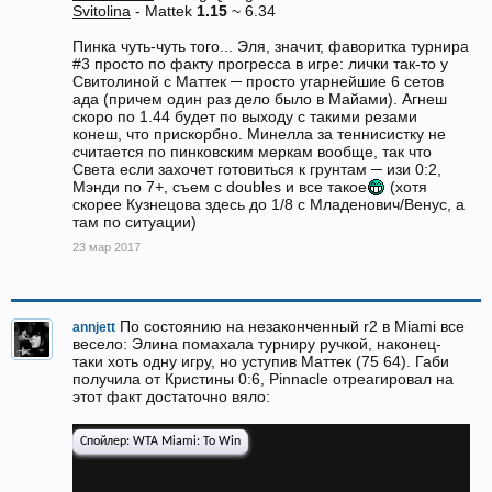
Svitolina
- Mattek
1.15
~ 6.34
Пинка чуть-чуть того... Эля, значит, фаворитка турнира
#3 просто по факту прогресса в игре: лички так-то у
Свитолиной с Маттек ─ просто угарнейшие 6 сетов
ада (причем один раз дело было в Майами). Агнеш
скоро по 1.44 будет по выходу с такими резами
конеш, что прискорбно. Минелла за теннисистку не
считается по пинковским меркам вообще, так что
Света если захочет готовиться к грунтам ─ изи 0:2,
Мэнди по 7+, съем с doubles и все такое
(хотя
скорее Кузнецова здесь до 1/8 с Младенович/Венус, а
там по ситуации)
23 мар 2017
По состоянию на незаконченный r2 в Miami все
annjett
весело: Элина помахала турниру ручкой, наконец-
таки хоть одну игру, но уступив Маттек (75 64). Габи
получила от Кристины 0:6, Pinnacle отреагировал на
этот факт достаточно вяло:
Спойлер:
WTA Miami: To Win