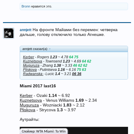
Bronn
нравится это.
На фронте Майами без перемен: четверка
annjett
дальше, голову отключило только Агнешке.
annjett сказал(а):
↑
Kerber
- Rogers
1.23
~ 4.78
64 75
Kuznetsova
- Townsend
1.23
~ 4.69
64 62
Muguruza
- Zhang
1.38
~ 3.33
46 62 62
Pliskova
- Putintseva
1.16
~ 6.16
75 63
Radwanska
- Lucic
1.4
~ 3.21
06 36
Miami 2017 last16
Kerber
- Ozaki
1.14
~ 6.92
Kuznetsova
- Venus Williams
1.69
~ 2.34
Muguruza
- Wozniacki
1.83
~ 2.12
Pliskova
- Strycova
1.3
~ 3.97
Аутрайты:
Спойлер:
WTA Miami: To Win