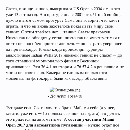
Света, в конце-концов, выигрывала US Open в 2004-ом, а это
уже 13 лет назад. А в протуре она с 2001-ого. Что ей вообще
нужно в этом самом протуре? Сама она говорит, что хочет
играть, и что ей вновь захотелось показывать миру свой
теннис. С этим траблов нет ─ теннис Светы прекрасен.
Никто так не обводит у сетки, никто так не чувствует мяч и
никто не способен просто-таки лечь ─ но сыграть увереннее
на противоходе. Только когда происходят турниры
аналогичные Indian Wells 2017 никакой теннис не спасет ─ до
того страшный эмоционально финал с Весниной
приключился. Эти 76 4:1 во втором и 76 57 4:2 в решающем не
могли не отнять сил. Камера не слишком цепляла эти
моменты, но фотокорры были как всегда объективны.
- Да черт возьми!
Тут даже если Света хочет забрать Майами себе (а у нее,
кстати, уже есть ─ 1о полных сезонов назад, ага), то делать
состав участниц Miami
это придется на автоматизме. А
Open 2017 для автоматизма пугающий
─ нужно будет все