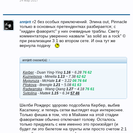
24 мар 2017
r2 без особых приключений. Элина out, Pinnacle
annjett
только в основных претендентках разбирается; с
"хидден фаворитс" у них очевидные траблы. Свету
комментаторы уверенно назвали "as solid as a rock" ©
при реализации 3:1 во втором сете. И она тут же
вернула подачу
annjett сказал(а):
↑
Kerber
- Duan Ying-Ying
1.16
~ 6.28
76 62
Kuznetsova
- Minella
1.13
~ 7.38
62 62
Muguruza
- McHale
1.4
~ 3.22
06 76 64
Pliskova
- Brengle
1.21
~ 5.08
61 63
Radwanska
- Wang Qiang
1.27
~ 4.18
76 61
Svitolina
- Mattek
1.15
~ 6.34
57 46
Шелби Рождерс здорово подсобила Кербер, выбив
Касаткину; и теперь сетки выглядят еще интереснее.
Только фишка в том, что в Майами на этой стадии
фавориткам обычно отключает голову. Осталось
только придумать с кем именно это произойдет (и
будет ли это билетом на грунты или просто счетом 2:1