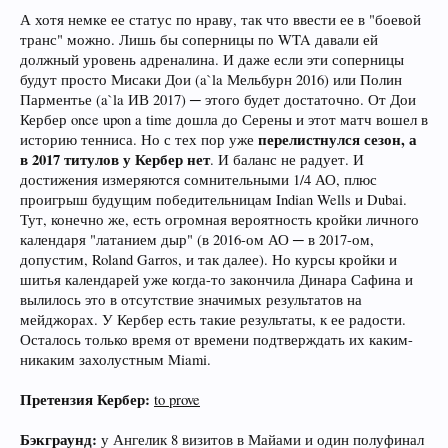
А хотя немке ее статус по нраву, так что ввести ее в "боевой
транс" можно. Лишь бы соперницы по WTA давали ей
должный уровень адреналина. И даже если эти соперницы
будут просто Мисаки Дои (a`la Мельбурн 2016) или Полин
Парментье (a`la ИВ 2017) ─ этого будет достаточно. От Дои
Кербер once upon a time дошла до Серены и этот матч вошел в
перелистнулся сезон, а
историю тенниса. Но с тех пор уже
в 2017 титулов у Кербер нет
. И баланс не радует. И
достижения измеряются сомнительными 1/4 АО, плюс
проигрыш будущим победительницам Indian Wells и Dubai.
Тут, конечно же, есть огромная вероятность кройки личного
календаря "латанием дыр" (в 2016-ом АО ─ в 2017-ом,
допустим, Roland Garros, и так далее). Но курсы кройки и
шитья календарей уже когда-то закончила Динара Сафина и
вылилось это в отсутствие значимых результатов на
мейджорах. У Кербер есть такие результаты, к ее радости.
Осталось только время от времени подтверждать их каким-
никаким захолустным Miami.
Претензия Кербер:
to prove
Бэкграунд:
у Ангелик 8 визитов в Майами и один полуфинал