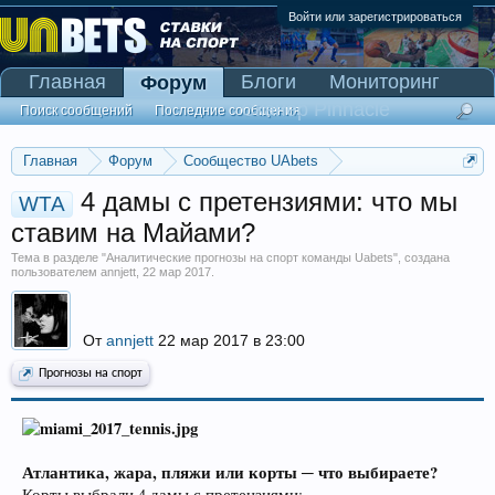
Войти или зарегистрироваться
Главная
Блоги
Мониторинг
Форум
Сканер Pinnacle
Поиск сообщений
Последние сообщения
Главная
Форум
Сообщество UAbets
Аналитические прогнозы на спорт команды Uabets
4 дамы с претензиями: что мы
WTA
ставим на Майами?
Тема в разделе "
Аналитические прогнозы на спорт команды Uabets
", создана
пользователем
annjett
,
22 мар 2017
.
От
annjett
22 мар 2017 в 23:00
Прогнозы на спорт
Атлантика, жара, пляжи или корты ─ что выбираете?
Корты выбрали 4 дамы с претензиями: