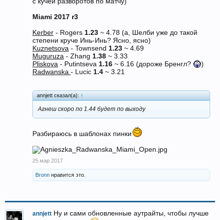
с кучей разворотов по матчу)
Miami 2017 r3
Kerber
- Rogers
1.23
~ 4.78 (а, Шелби уже до такой
степени круче Инь-Инь? Ясно, ясно)
Kuznetsova
- Townsend
1.23
~ 4.69
Muguruza
- Zhang
1.38
~ 3.33
Pliskova
- Putintseva
1.16
~ 6.16 (дороже Бренгл?
)
Radwanska
- Lucic
1.4
~ 3.21
annjett сказал(а):
↑
Агнеш скоро по 1.44 будет по выходу
Разбираюсь в шаблонах пинки
25 мар 2017
Bronn
нравится это.
Ну и сами обновленные аутрайты, чтобы лучше
annjett