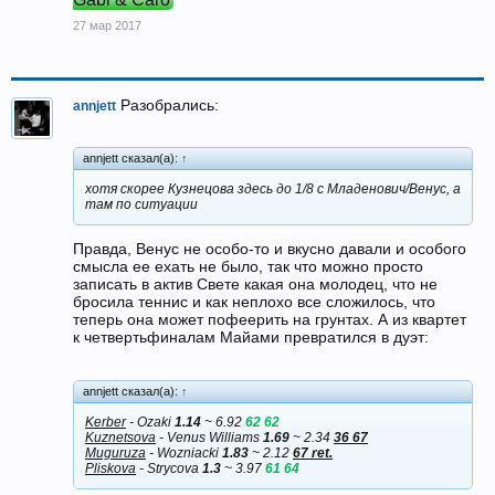
27 мар 2017
Разобрались:
annjett
annjett сказал(а):
↑
хотя скорее Кузнецова здесь до 1/8 с Младенович/Венус, а
там по ситуации
Правда, Венус не особо-то и вкусно давали и особого
смысла ее ехать не было, так что можно просто
записать в актив Свете какая она молодец, что не
бросила теннис и как неплохо все сложилось, что
теперь она может пофеерить на грунтах. А из квартет
к четвертьфиналам Майами превратился в дуэт:
annjett сказал(а):
↑
Kerber
- Ozaki
1.14
~ 6.92
62 62
Kuznetsova
- Venus Williams
1.69
~ 2.34
36 67
Muguruza
- Wozniacki
1.83
~ 2.12
67 ret.
Pliskova
- Strycova
1.3
~ 3.97
61 64