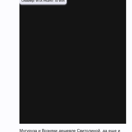
Спойлер:
WTA Miami: To Win
Мугуруза и Возняки дешевле Свитолиной, да еще и