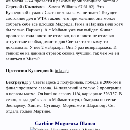
же матча 2-3-4 провести в режиме прошлогоднего баттла с
Сереной (Kuznetsova - Serena Williams 67 61 62). Это
Кузнецовой нужно? Света никогда сама не знает! Текущее
состояние дел в WTA таково, что при желании она может
собрать себе все плюшки Мадрида, Рима и Парижа (или хотя
бы только Парижа). А с Майами уже как выйдет. Финал
прошлого года никто не отменял, но и никто не отменял
отсутствие необходимости для Светы что-то кому-то
доказывать. У нее 2 мэйджора. Она 5 раз возвращалась. И
теннис ее на данный отрезок сезона лучший, так чем же ей
заняться в Miami?
Претензия Кузнецовой:
to laugh
Бэкграунд:
у Светы здесь 2 полуфинала, победа в 2006-ом и
финал прошлого сезона. 14 появлений и только 2 проигрыша
в первом матче. On hard по сезону 11/4, карьерные 326/157. В
сезон, когда добывала в Майами титул, обыграла по сетке
Звонареву, Хингис, Сугияму, Морешмо и Шарапову. Сет
отдала только Мартине.
Garbine Muguruza Blanco