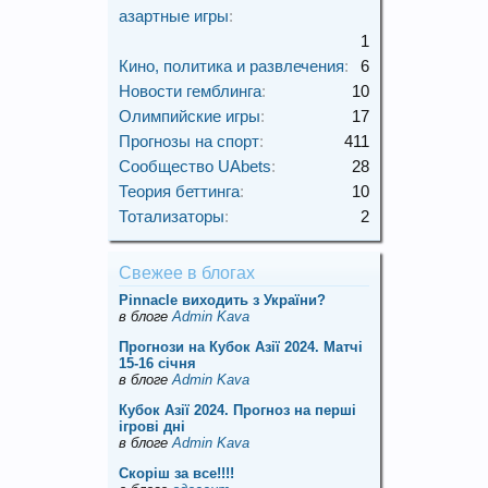
азартные игры
:
1
Кино, политика и развлечения
:
6
Новости гемблинга
:
10
Олимпийские игры
:
17
Прогнозы на спорт
:
411
Сообщество UAbets
:
28
Теория беттинга
:
10
Тотализаторы
:
2
Свежее в блогах
Pinnacle виходить з України?
в блоге
Admin Kava
Прогнози на Кубок Азії 2024. Матчі
15-16 січня
в блоге
Admin Kava
Кубок Азії 2024. Прогноз на перші
ігрові дні
в блоге
Admin Kava
Скорiш за все!!!!