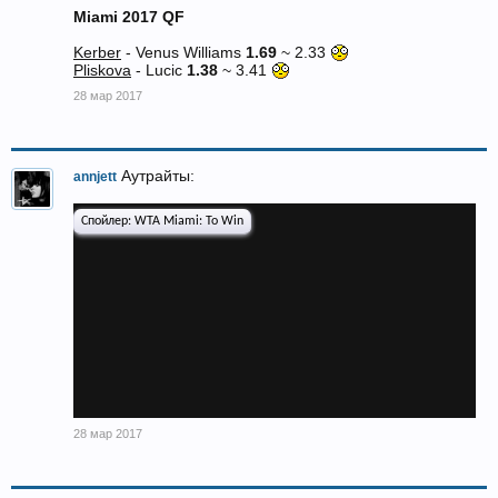
Miami 2017 QF
Kerber
- Venus Williams
1.69
~ 2.33
Pliskova
- Lucic
1.38
~ 3.41
28 мар 2017
Аутрайты:
annjett
Спойлер:
WTA Miami: To Win
28 мар 2017