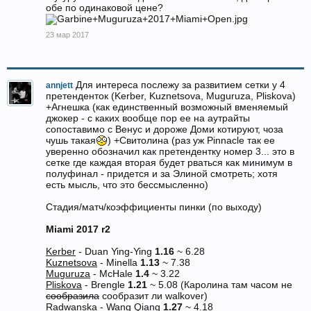
обе по одинаковой цене?
23 мар 2017
Для интереса послежу за развитием сетки у 4
annjett
претенденток (Kerber, Kuznetsova, Muguruza, Pliskova)
+Агнешка (как единственный возможный вменяемый
джокер - с каких вообще пор ее на аутрайты
сопоставимо с Венус и дороже Доми котируют, чоза
чушь такая
) +Свитолина (раз уж Pinnacle так ее
уверенно обозначил как претендентку номер 3... это в
сетке где каждая вторая будет рваться как минимум в
полуфинал - придется и за Элиной смотреть; хотя
есть мысль, что это бессмысленно)
Стадия/матч/коэффициенты пинки (по выходу)
Miami 2017 r2
Kerber
- Duan Ying-Ying
1.16
~ 6.28
Kuznetsova
- Minella
1.13
~ 7.38
Muguruza
- McHale
1.4
~ 3.22
Pliskova
- Brengle
1.21
~ 5.08 (Каролина там часом не
сообразила
сообразит ли walkover)
Radwanska
- Wang Qiang
1.27
~ 4.18