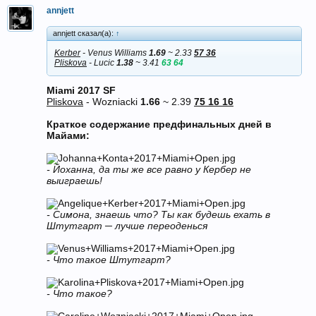
annjett
annjett сказал(а):
↑
Kerber
- Venus Williams
1.69
~ 2.33
57 36
Pliskova
- Lucic
1.38
~ 3.41
63 64
Miami 2017 SF
Pliskova
- Wozniacki
1.66
~ 2.39
75 16 16
Краткое содержание предфинальных дней в
Майами:
- Йоханна, да ты же все равно у Кербер не
выиграешь!
- Симона, знаешь что? Ты как будешь ехать в
Штутгарт ─ лучше переоденься
- Что такое Штутгарт?
- Что такое?