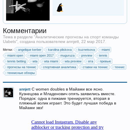
Комментарии
Тема в разделе "
Аналитические прогнозы на спорт команды
Uabets
", создана пользователем
annjett
,
22 мар 2017
.
Метки:
angelique kerber
karolina pliskova
kuznetsova
miami
miami open
miami open 2017
muguruza
preview
tennis
tennis betting
wta
wta miami
wta preview
вта
превью
прогнозы на теннис
спортивная аналитика
ставки на теннис
теннис
теннисные обзоры
С women doubles в Майами все ясно.
annjett
Кузнецова и Младенович опять заявились вместе.
Порядок: одна в пижаме тренируется, вторая в
пляжный волик играет. Это будет лучшая победа в
Майами эвэ!