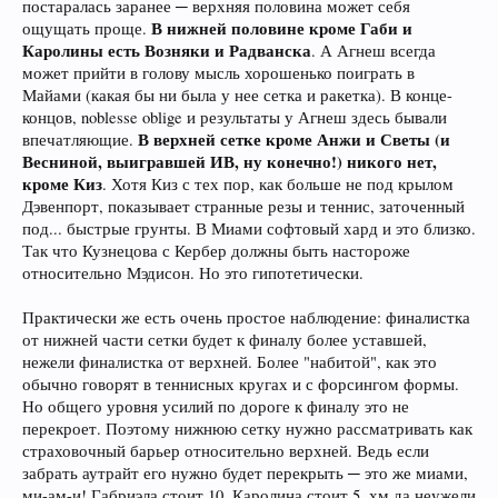
постаралась заранее ─ верхняя половина может себя
В нижней половине кроме Габи и
ощущать проще.
Каролины есть Возняки и Радванска
. А Агнеш всегда
может прийти в голову мысль хорошенько поиграть в
Майами (какая бы ни была у нее сетка и ракетка). В конце-
концов, noblesse oblige и результаты у Агнеш здесь бывали
В верхней сетке кроме Анжи и Светы (и
впечатляющие.
Весниной, выигравшей ИВ, ну конечно!) никого нет,
кроме Киз
. Хотя Киз с тех пор, как больше не под крылом
Дэвенпорт, показывает странные резы и теннис, заточенный
под... быстрые грунты. В Миами софтовый хард и это близко.
Так что Кузнецова с Кербер должны быть настороже
относительно Мэдисон. Но это гипотетически.
Практически же есть очень простое наблюдение: финалистка
от нижней части сетки будет к финалу более уставшей,
нежели финалистка от верхней. Более "набитой", как это
обычно говорят в теннисных кругах и с форсингом формы.
Но общего уровня усилий по дороге к финалу это не
перекроет. Поэтому нижнюю сетку нужно рассматривать как
страховочный барьер относительно верхней. Ведь если
забрать аутрайт его нужно будет перекрыть ─ это же миами,
ми-ам-и! Габриэла стоит 10, Каролина стоит 5, хм да неужели