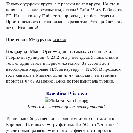
Только с ударами круто, а с резами не так круто. Но это и
понятно ─ какие результаты, откуда? Габи 23 и у Габи есть
РГ! И игра тоже у Габи есть, причем даже без регресса.
Просто немного остановилась в развитии. Это пройдет, она
же не Иванович!
Претензия Мугурузы:
to move
Бэкграунд:
Miami Open ─ один из самых успешных для
Габриэлы турниров. С 2012-ого у нее здесь 5 появлений и
только один вылет в первом же матче. За сезон Габи
насобирала хардовые 11/5, за карьеру ─ 127/65. В прошлом
году сыграла в Майами один из лучших матчей турнира,
проиграв 67 67 Азаренко. Вика потом выиграла турнир.
Karolina Pliskova
Кто кому конвертирует конвертацию?
Теннисная общественность слишком долго считала что
Каролина Плишкова ─ тру флегма. Но АО эти "считания"
убедительно развеял ─ нет, это не флегма, это просто