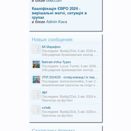
в блоге
одессит
Кваліфікація ЄВРО 2024 -
вирішальні матчі, ситуація в
групах
в блоге
Admin Kava
Новые сообщения
БК Марафон
Последнее: BuddyZDot,
6 авг 2026 в 16:11
Обсуждение букмекерских контор. Отзывы о БК.
Bahrain eVisa Types
Последнее: Lucas Turner,
6 авг 2026 в 13:16
Обсуждение букмекерских контор. Отзывы о БК.
УПЛ 2024/25 - огляд команд і їх перспективи
Последнее: textreceiveonline,
5 авг 2026 в 20:54
Аналитические прогнозы на спорт команды Uabets
dfjrf
Последнее: BuddyZDot,
5 авг 2026 в 15:55
Прогнозы на футбол
vxhdb
Последнее: BuddyZDot,
5 авг 2026 в 13:27
Прогнозы на футбол
Статистика форума