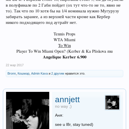
в полуфинале по 2 Габи пойдет (ох тут что-то не то, явно не
то). Так что по 10 хотя бы на 1/4 номинала нужно Мугурузу
забирать заранее, а из верхней части кроме как Кербер
никого подходящего под аутрайт нет.
Tennis Props
WTA Miami
To Win
Player To Win Miami Open? (Kerber & Ka Pliskova mu
Angelique Kerber 6.900
22 мар 2017
Bronn
,
Кошмар
,
Admin Kava
и
2 другим
нравится это.
annjett
no way ;)
Аня:
see u l8r, stay tuned)