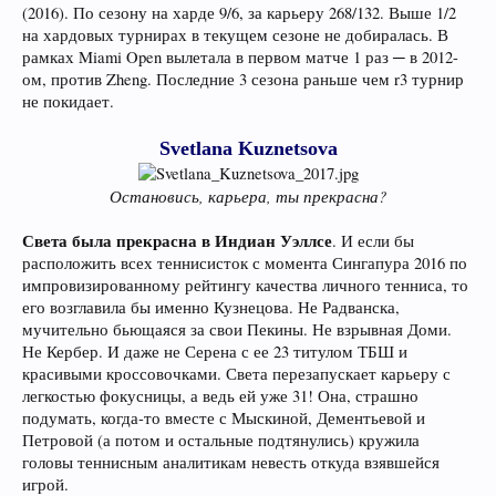
(2016). По сезону на харде 9/6, за карьеру 268/132. Выше 1/2
на хардовых турнирах в текущем сезоне не добиралась. В
рамках Miami Open вылетала в первом матче 1 раз ─ в 2012-
ом, против Zheng. Последние 3 сезона раньше чем r3 турнир
не покидает.
Svetlana Kuznetsova
Остановись, карьера, ты прекрасна?
Света была прекрасна в Индиан Уэллсе
. И если бы
расположить всех теннисисток с момента Сингапура 2016 по
импровизированному рейтингу качества личного тенниса, то
его возглавила бы именно Кузнецова. Не Радванска,
мучительно бьющаяся за свои Пекины. Не взрывная Доми.
Не Кербер. И даже не Серена с ее 23 титулом ТБШ и
красивыми кроссовочками. Света перезапускает карьеру с
легкостью фокусницы, а ведь ей уже 31! Она, страшно
подумать, когда-то вместе с Мыскиной, Дементьевой и
Петровой (а потом и остальные подтянулись) кружила
головы теннисным аналитикам невесть откуда взявшейся
игрой.