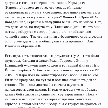
девушка с тягой к совершенствованию. Карьера ее
(Каролину) довела до того, что теперь ей нужно
реализовывать эту тягу к совершенствованию в результат, а
Финал US Open 2016 с
что за результаты у нее есть, ну-ка?
победой над Сереной в полуфинале
аж. Это не много. Нет,
это даже мало, но подача-то у Плишковой (или -ых, это они
потом разберутся с сестрой) скоро станет объективно
лучшей в мире. Так что, начиная с фееричного старта сезона
2017, у нее вдруг стали обнаруживаться признаки... Аны
Иванович образца 2007.
Есть игра, есть относительные результаты (у Аны это были
грунтовые баталии и финал Ролан Гарроса с Энин, у
Плишковой ─ окучивание хардов и тот самый финал в Нью-
Йорке с Кербер). У Аны в итоге это конвертировалось в РГ
2008 ─ у Каро пока не конвертировалось вообще ни во что.
Ей не по нраву это, но тут-то и большая опасность для ее
тенниса: Плишкова должна бы сначала научиться
использовать свои козыри. И только потом уже пробовать
давать бой всяким снующим по туру вариативити. Пока у
чешки все наоборот и это вторая отправная точка в ее
карьере. Первой был сезон, когда она с трудом выбралась из