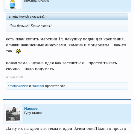
Команда UAbets
smetankovich сказал(а):
↑
Что дальше? Какие планы?
есть план купить мартини 1л, чекушку водки для крепления,
оливки начиненные анчоусами, хамона и моцареллы... как-то
так...
новая тема - нужна идея как веселиться... просто тыкать
скучно... надо подумать
4 фев 2020
smetankovich
и
Hausser
нравится это.
Hausser
Гуру ставок
Да ну их на хрен эти темы и идеи!Зачем они?План то просто