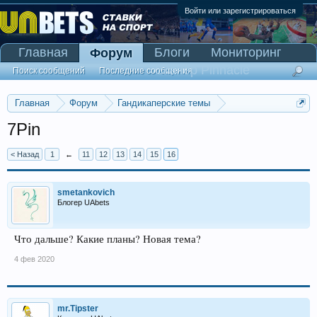
Войти или зарегистрироваться
Главная
Блоги
Мониторинг
Форум
Сканер Pinnacle
Поиск сообщений
Последние сообщения
Главная
Форум
Гандикаперские темы
Темы со ставками
7Pin
< Назад
1
←
11
12
13
14
15
16
smetankovich
Блогер UAbets
Что дальше? Какие планы? Новая тема?
4 фев 2020
mr.Tipster