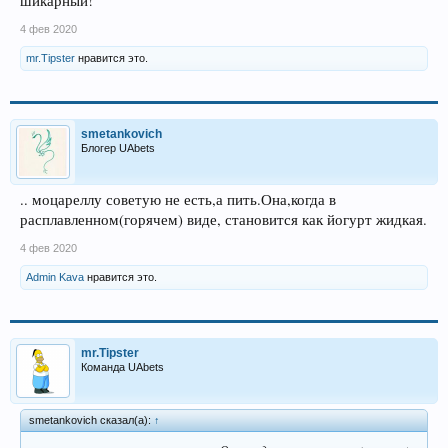
шикарный!
4 фев 2020
mr.Tipster
нравится это.
smetankovich
Блогер UAbets
.. моцареллу советую не есть,а пить.Она,когда в
расплавленном(горячем) виде, становится как йогурт жидкая.
4 фев 2020
Admin Kava
нравится это.
mr.Tipster
Команда UAbets
smetankovich сказал(а):
↑