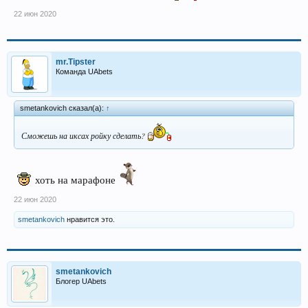
22 июн 2020
mr.Tipster
Команда UAbets
smetankovich сказал(а):
↑
Сможешь на иксах ройку сделать?
хоть на марафоне
22 июн 2020
smetankovich
нравится это.
smetankovich
Блогер UAbets