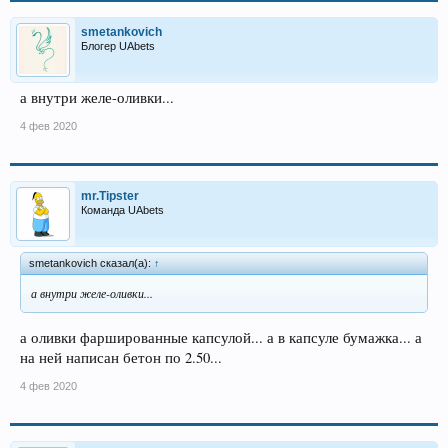
smetankovich
Блогер UAbets
а внутри желе-оливки...
4 фев 2020
mr.Tipster
Команда UAbets
smetankovich сказал(а):
↑
а внутри желе-оливки...
а оливки фаршированные капсулой... а в капсуле бумажка... а
на ней написан бетон по 2.50...
4 фев 2020