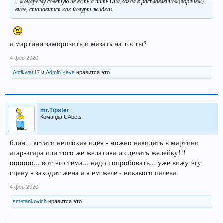
.. моцареллу советую не есть,а пить.Она,когда в расплавленном(горячем)
виде, становится как йогурт жидкая.
а мартини заморозить и мазать на тосты?
4 фев 2020
Antikwar17
и
Admin Kava
нравится это.
mr.Tipster
Команда UAbets
блин... кстати неплохая идея - можно накидать в мартини
агар-агара или того же желатина и сделать желейку!!!
оооооо... вот это тема... надо попробовать... уже вижу эту
сцену - заходит жена а я ем желе - никакого палева.
4 фев 2020
smetankovich
нравится это.