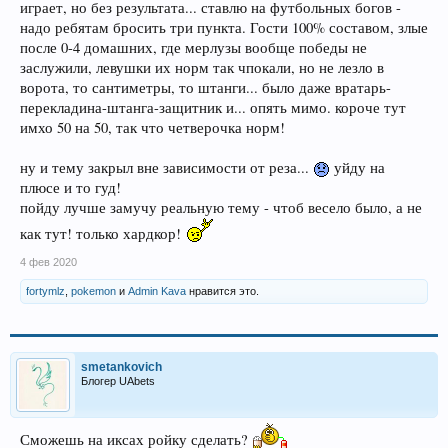
играет, но без результата... ставлю на футбольных богов -
надо ребятам бросить три пункта. Гости 100% составом, злые
после 0-4 домашних, где мерлузы вообще победы не
заслужили, левушки их норм так чпокали, но не лезло в
ворота, то сантиметры, то штанги... было даже вратарь-
перекладина-штанга-защитник и... опять мимо. короче тут
имхо 50 на 50, так что четверочка норм!
ну и тему закрыл вне зависимости от реза...
уйду на
плюсе и то гуд!
пойду лучше замучу реальную тему - чтоб весело было, а не
как тут! только хардкор!
4 фев 2020
fortymlz
,
pokemon
и
Admin Kava
нравится это.
smetankovich
Блогер UAbets
Сможешь на иксах ройку сделать?