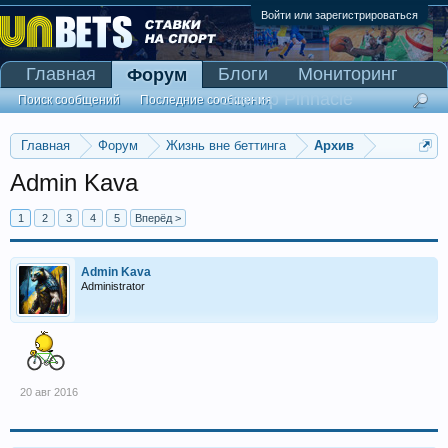
Войти или зарегистрироваться
Главная
Блоги
Мониторинг
Форум
Сканер Pinnacle
Поиск сообщений
Последние сообщения
Главная
Форум
Жизнь вне беттинга
Архив
Admin Kava
1
2
3
4
5
Вперёд >
Admin Kava
Administrator
20 авг 2016