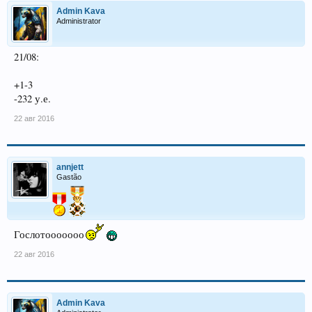
Admin Kava
Administrator
21/08:
+1-3
-232 у.е.
22 авг 2016
annjett
Gastão
Гослотооооооо
22 авг 2016
Admin Kava