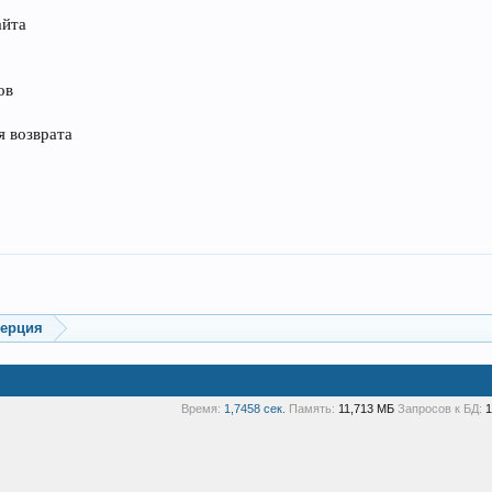
айта
ов
я возврата
мерция
Время:
1,7458 сек.
Память:
11,713 МБ
Запросов к БД:
1