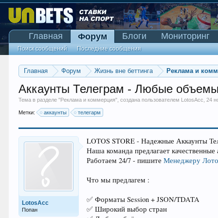
Главная
Блоги
Мониторинг
Форум
Поиск сообщений
Последние сообщения
Главная
Форум
Жизнь вне беттинга
Реклама и ком
Аккаунты Телеграм - Любые объемы
Тема в разделе "
Реклама и коммерция
", создана пользователем
LotosAcc
,
24 н
Метки:
аккаунты
телегарм
LOTOS STORE - Надежные Аккаунты Те
Наша команда предлагает качественные 
Работаем 24/7 - пишите
Менеджеру Лото
Что мы предлагем :
✅ Форматы Session + JSON/TDATA
LotosAcc
✅ Широкий выбор стран
Попан