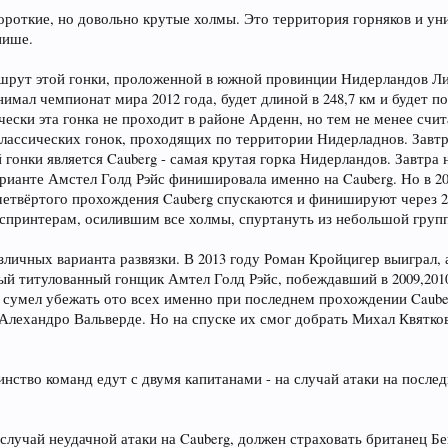
ороткие, но довольно крутые холмы. Это территория горняков и ун
нише.
аршрут этой гонки, проложенной в южной провинции Нидерландов Ли
имал чемпионат мира 2012 года, будет длиной в 248,7 км и будет п
чески эта гонка не проходит в районе Арденн, но тем не менее счи
 классических гонок, проходящих по территории Нидерладнов. Завт
 гонки является Cauberg - самая крутая горка Нидерландов. Завтра 
арианте Амстел Голд Рэйс финишировала именно на Cauberg. Но в 2
четвёртого прохождения Cauberg спускаются и финишируют через 2
 спринтерам, осилившим все холмы, спуртануть из небольшой груп
зличных варианта развязки. В 2013 году Роман Кройцигер выиграл, 
ый титулованный гонщик Амтел Голд Рэйс, побеждавший в 2009,2010 
 сумел убежать ото всех именно при последнем прохождении Caube
Алехандро Вальверде. Но на спуске их смог добрать Михал Квятков
нство команд едут с двумя капитанами - на случай атаки на послед
случай неудачной атаки на Cauberg, должен страховать британец Бе