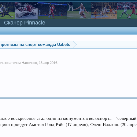
Сканер Pinnacle
прогнозы на спорт команды Uabets
пользователем
Наполеон
,
16 апр 2016
.
лое воскресенье стал один из монументов велоспорта - "северный 
щики проедут Амстел Голд Рэйс (17 апреля), Флеш Валлонь (20 апрел