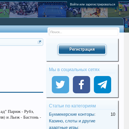
Войти или зарегистрироваться
Регистрация
Мы в социальных сетях
Статьи по категориям
ад" Париж - Рубэ,
Букмекерские конторы
:
10
я) и Льеж - Бастонь -
Казино, слоты и другие
азартные игры
: