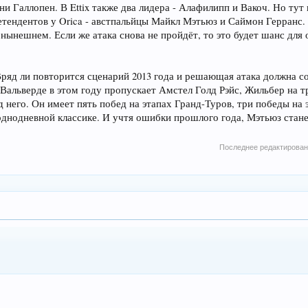
ни Галлопен. В Ettix также два лидера - Алафилипп и Вакоч. Но тут
етендентов у Orica - австпальйцы Майкл Мэтьюз и Саймон Герранс.
и в нынешнем. Если же атака снова не пройдёт, то это будет шанс д
Вряд ли повторится сценарий 2013 года и решающая атака должна с
Вальверде в этом году пропускает Амстел Голд Рэйс, Жильбер на 
од него. Он имеет пять побед на этапах Гранд-Туров, три победы на
однодневной классике. И учтя ошибки прошлого года, Мэтьюз стан
Последнее редактирова