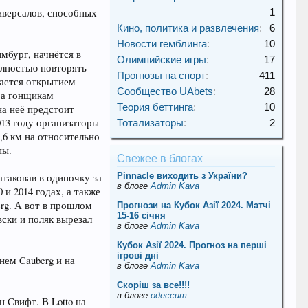
иверсалов, способных
1
Кино, политика и развлечения
:
6
Новости гемблинга
:
10
мбург, начнётся в
Олимпийские игры
:
17
олностью повторять
Прогнозы на спорт
:
411
тается открытием
Сообщество UAbets
:
28
ра гонщикам
Теория беттинга
:
10
на неё предстоит
013 году организаторы
Тотализаторы
:
2
,6 км на относительно
пы.
Свежее в блогах
Pinnacle виходить з України?
атаковав в одиночку за
в блоге
Admin Kava
и 2014 годах, а также
rg. А вот в прошлом
Прогнози на Кубок Азії 2024. Матчі
15-16 січня
ски и поляк вырезал
в блоге
Admin Kava
Кубок Азії 2024. Прогноз на перші
ігрові дні
нем Cauberg и на
в блоге
Admin Kava
Скорiш за все!!!!
в блоге
одессит
н Свифт. В Lotto на