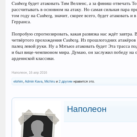
Cauberg будет атаковать Тим Велленс, а за финиш отвечать То
рассчитывать в основном на атаку. Но самая сильная пара пр
том году на Cauberg, значит, скорее всего, будет атаковать 
Герранса.
Попробую спрогнозировать, какая развязка нас ждёт завтра. 
четвёртого прохождения Cauberg. Из прошлогодних атакёров 
палец левой руки. Ну а Мэтьюз атаковать будет Эта трасса п
и был вице-чемпионом мира. Думаю, он заслужил победу на 
арденнской классики.
Наполеон
,
16 апр 2016
elohim
,
Admin Kava
,
Michiru
и
2 другим
нравится это.
Наполеон