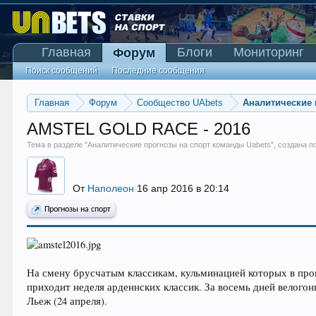
Главная
Блоги
Мониторинг
Форум
Поиск сообщений
Последние сообщения
Главная
Форум
Сообщество UAbets
Аналитические 
AMSTEL GOLD RACE - 2016
Тема в разделе "
Аналитические прогнозы на спорт команды Uabets
", создана 
От
Наполеон
16 апр 2016 в 20:14
Прогнозы на спорт
На смену брусчатым классикам, кульминацией которых в прош
приходит неделя арденнских классик. За восемь дней велогон
Льеж (24 апреля).