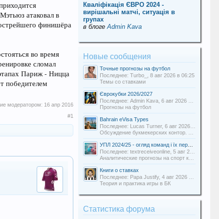
 приходится
Кваліфікація ЄВРО 2024 -
вирішальні матчі, ситуація в
 Мэтьюз атаковал в
групах
ля острейшего финишёра
в блоге
Admin Kava
остояться во время
Новые сообщения
тренировке сломал
Точные прогнозы на футбол
 этапах Париж - Ницца
Последнее: Turbo_,
8 авг 2026 в 06:25
ет победителем
Темы со ставками
Єврокубки 2026/2027
Последнее: Admin Kava,
6 авг 2026 в 19:31
ние модератором:
16 апр 2016
Прогнозы на футбол
#1
Bahrain eVisa Types
Последнее: Lucas Turner,
6 авг 2026 в 13:16
Обсуждение букмекерских контор. Отзывы о БК.
УПЛ 2024/25 - огляд команд і їх перспективи
Последнее: textreceiveonline,
5 авг 2026 в 20:54
Аналитические прогнозы на спорт команды Uabets
Книги о ставках
Последнее: Papa Justify,
4 авг 2026 в 00:12
Теория и практика игры в БК
Статистика форума