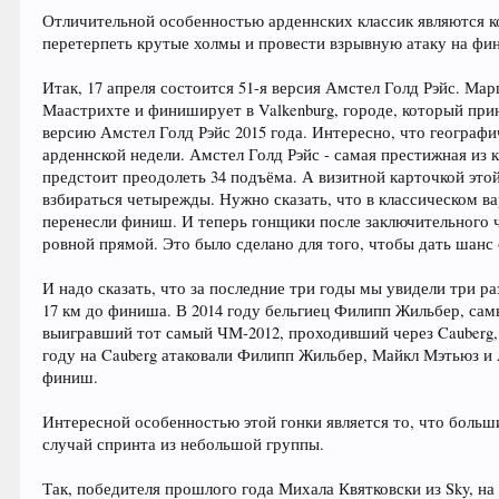
Отличительной особенностью арденнских классик являются к
перетерпеть крутые холмы и провести взрывную атаку на фи
Итак, 17 апреля состоится 51-я версия Амстел Голд Рэйс. М
Маастрихте и финиширует в Valkenburg, городе, который прин
версию Амстел Голд Рэйс 2015 года. Интересно, что географи
арденнской недели. Амстел Голд Рэйс - самая престижная из
предстоит преодолеть 34 подъёма. А визитной карточкой этой
взбираться четырежды. Нужно сказать, что в классическом в
перенесли финиш. И теперь гонщики после заключительного 
ровной прямой. Это было сделано для того, чтобы дать шанс
И надо сказать, что за последние три годы мы увидели три ра
17 км до финиша. В 2014 году бельгиец Филипп Жильбер, сам
выигравший тот самый ЧМ-2012, проходивший через Cauberg,
году на Cauberg атаковали Филипп Жильбер, Майкл Мэтьюз и 
финиш.
Интересной особенностью этой гонки является то, что больши
случай спринта из небольшой группы.
Так, победителя прошлого года Михала Квятковски из Sky, на 