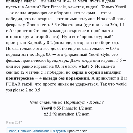
примера удары ─ вы видели 16.42 за матч, пусть и дома,
пусть и в Англии? Вот Pinnacle, кажется, видел). Только Yeovil
─ команда играющая от обороны, кто вскрыл ─ тот и
победил, кто не вскрыл ─ тот ничью получил. И за свой ран с
февраля у Йовила есть 3:3 с Эксетером (где они вели 3:0), 1:1
с Аккрингтон Стэнли (команда-открытие второй части
второго круга второй лиги). Ну и вот "прошлотурный"
проигрыш Карлайлу 0-2 (команде, которая за по борется).
Показательное это все дело, но еще показательнее ─ 0:0 в
первом матче. Ведь 0:0 ─ это фирменный Yeovil-style, его
фишка, практически брендмарк. Даже когда они играют 5:5 ─
они все равно играют на 0:0 и u know what? У Йовила-то
серия в серии выглядит
сейчас 12 матчей с 1 победой, но
поинтереснее ─ 4 выезда без поражений
. А дринклист в Bar
FUBAR такой, что просто никак не удержаться. Так что would
you please 2 по 0.5!
Что ставить на Портмсут - Йовил?
Yeovil
8.55
Pinnacle 1/2 nom
x2 2.92
marathon 1/2 nom​
8 апр 2017
Bronn
,
Няважна
,
Andronikus
и
9 другим
нравится это.