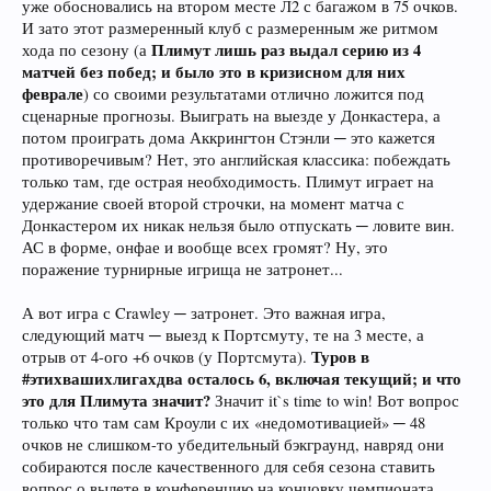
уже обосновались на втором месте Л2 с багажом в 75 очков.
И зато этот размеренный клуб с размеренным же ритмом
Плимут лишь раз выдал серию из 4
хода по сезону (а
матчей без побед; и было это в кризисном для них
феврале
) со своими результатами отлично ложится под
сценарные прогнозы. Выиграть на выезде у Донкастера, а
потом проиграть дома Аккрингтон Стэнли ─ это кажется
противоречивым? Нет, это английская классика: побеждать
только там, где острая необходимость. Плимут играет на
удержание своей второй строчки, на момент матча с
Донкастером их никак нельзя было отпускать ─ ловите вин.
АС в форме, онфае и вообще всех громят? Ну, это
поражение турнирные игрища не затронет...
А вот игра с Crawley ─ затронет. Это важная игра,
следующий матч ─ выезд к Портсмуту, те на 3 месте, а
Туров в
отрыв от 4-ого +6 очков (у Портсмута).
#этихвашихлигахдва осталось 6, включая текущий; и что
это для Плимута значит?
Значит it`s time to win! Вот вопрос
только что там сам Кроули с их «недомотивацией» ─ 48
очков не слишком-то убедительный бэкграунд, навряд они
собираются после качественного для себя сезона ставить
вопрос о вылете в конференцию на концовку чемпионата.