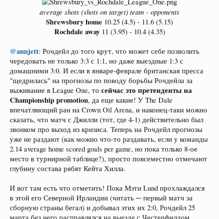
average shots (shots on target) team - opponents
Shrewsbury home
10.25 (4.5) - 11.6 (5.15)
Rochdale away
11 (3.95) - 10.4 (4.35)​
@annjett
: Рочдейл до того крут, что может себе позволить
чередовать не только 3:3 с 1:1, но даже выездные 1:3 с
домашними 3:0. И если в январе-феврале британская пресса
"щедрилась" на прогнозы по поводу борьбы Рочдейла за
сейчас это претенденты на
выживание в League One, то
Championship promotion
, да еще какие! У The Dale
впечатляющий ран на Crown Oil Arena, и наконец-таки можно
сказать, что матч с Джилли (тот, где 4-1) действительно был
звонком про выход из кризиса. Теперь на Рочдейл прогнозы
уже не раздают (как можно что-то раздавать, если у команды
2.14 average home scored goals per game, но пока только 8-ое
место в турнирной таблице?), просто повсеместно отмечают
глубину состава рябят Кейта Хилла.
И вот там есть что отметить! Пока Мэти Lund прохлаждался
в этой его Северной Ирландии (читать ─ первый матч за
сборную страны бегал) и добывал этих их 2:0, Рочдейл 25
марта без него расправлялся на выезде с Честерфилдом,