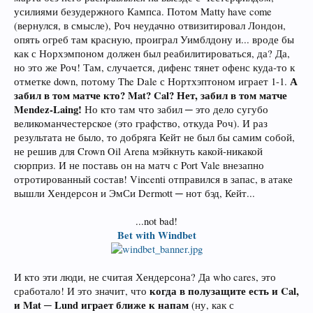
усилиями безудержного Кампса. Потом Matty have come
(вернулся, в смысле), Роч неудачно отвизитировал Лондон,
опять огреб там красную, проиграл Уимблдону и... вроде бы
как с Норхэмпоном должен был реабилитироваться, да? Да,
но это же Роч! Там, случается, дифенс тянет офенс куда-то к
А
отметке down, потому The Dale с Нортхэптоном играет 1-1.
забил в том матче кто? Mat? Cal? Нет, забил в том матче
Mendez-Laing!
Но кто там что забил ─ это дело сугубо
великоманчестерское (это графство, откуда Роч). И раз
результата не было, то добряга Кейт не был бы самим собой,
не решив для Crown Oil Arena мэйкнуть какой-никакой
сюрприз. И не поставь он на матч с Port Vale внезапно
отротированный состав! Vincenti отправился в запас, в атаке
вышли Хендерсон и ЭмСи Dermott ─ нот бэд, Кейт...
...not bad!
Bet with Windbet
И кто эти люди, не считая Хендерсона? Да who cares, это
когда в полузащите есть и Cal,
сработало! И это значит, что
и Mat ─ Lund играет ближе к напам
(ну, как с