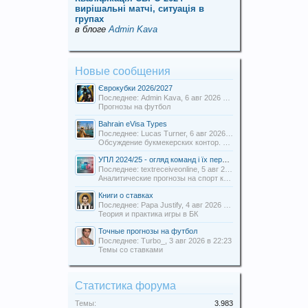
вирішальні матчі, ситуація в
групах
в блоге
Admin Kava
Новые сообщения
Єврокубки 2026/2027
Последнее: Admin Kava,
6 авг 2026 в 19:31
Прогнозы на футбол
Bahrain eVisa Types
Последнее: Lucas Turner,
6 авг 2026 в 13:16
Обсуждение букмекерских контор. Отзывы о БК.
УПЛ 2024/25 - огляд команд і їх перспективи
Последнее: textreceiveonline,
5 авг 2026 в 20:54
Аналитические прогнозы на спорт команды Uabets
Книги о ставках
Последнее: Papa Justify,
4 авг 2026 в 00:12
Теория и практика игры в БК
Точные прогнозы на футбол
Последнее: Turbo_,
3 авг 2026 в 22:23
Темы со ставками
Статистика форума
Темы:
3.983