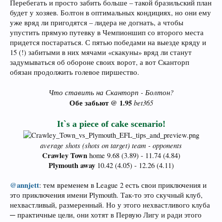
Перебегать и просто забить больше – такой бразильский план
будет у хозяев. Болтон в оптимальных кондициях, но они ему
уже вряд ли пригодятся – лидера не догнать, а чтобы
упустить прямую путевку в Чемпионшип со второго места
придется постараться. С пятью победами на выезде кряду и
15 (!) забитыми в них мячами «скакуны» вряд ли станут
задумываться об обороне своих ворот, а вот Сканторп
обязан продолжить голевое пиршество.
Что ставить на Сканторп - Болтон?
Обе забьют @ 1.95
bet365
It`s a piece of cake scenario!
average shots (shots on target) team - opponents
Crawley Town
home 9.68 (3.89) - 11.74 (4.84)
Plymouth away
10.42 (4.05) - 12.26 (4.11)​
@annjett
: тем временем в League 2 есть свои приключения и
это приключения имени Plymouth. Так-то это скучный клуб,
нехвастливый, размеренный. Но у этого нехвастливого клуба
─ практичные цели, они хотят в Первую Лигу и ради этого