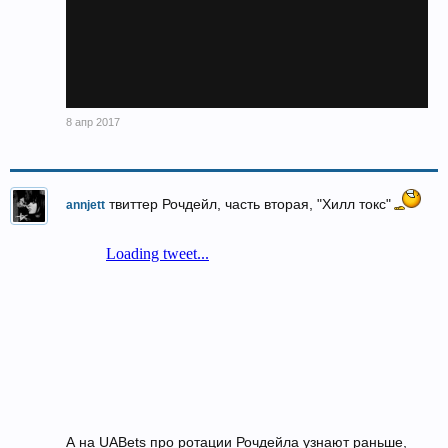
8 апр 2017
твиттер Рочдейл, часть вторая, "Хилл токс"
annjett
А на UABets про ротации Рочдейла узнают раньше,