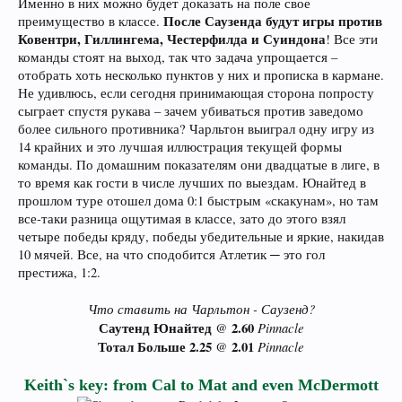
Именно в них можно будет доказать на поле свое
После Саузенда будут игры против
преимущество в классе.
Ковентри, Гиллингема, Честерфилда и Суиндона
! Все эти
команды стоят на выход, так что задача упрощается –
отобрать хоть несколько пунктов у них и прописка в кармане.
Не удивлюсь, если сегодня принимающая сторона попросту
сыграет спустя рукава – зачем убиваться против заведомо
более сильного противника? Чарльтон выиграл одну игру из
14 крайних и это лучшая иллюстрация текущей формы
команды. По домашним показателям они двадцатые в лиге, в
то время как гости в числе лучших по выездам. Юнайтед в
прошлом туре отошел дома 0:1 быстрым «скакунам», но там
все-таки разница ощутимая в классе, зато до этого взял
четыре победы кряду, победы убедительные и яркие, накидав
10 мячей. Все, на что сподобится Атлетик ─ это гол
престижа, 1:2.
Что ставить на Чарльтон - Саузенд?
Саутенд Юнайтед
2.60
Pinnacle
@
Тотал Больше 2.25
2.01
Pinnacle
@
Keith`s key: from Cal to Mat and even McDermott