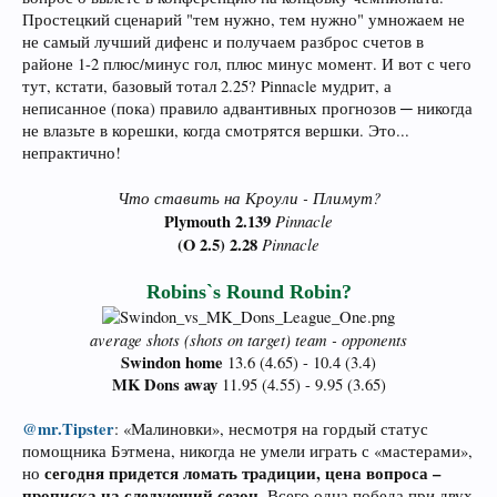
Простецкий сценарий "тем нужно, тем нужно" умножаем не
не самый лучший дифенс и получаем разброс счетов в
районе 1-2 плюс/минус гол, плюс минус момент. И вот с чего
тут, кстати, базовый тотал 2.25? Pinnacle мудрит, а
неписанное (пока) правило адвантивных прогнозов ─ никогда
не влазьте в корешки, когда смотрятся вершки. Это...
непрактично!
Что ставить на Кроули - Плимут?
Plymouth 2.139
Pinnacle
(O 2.5) 2.28
Pinnacle
Robins`s Round Robin?
average shots (shots on target) team - opponents
Swindon home
13.6 (4.65) - 10.4 (3.4)
MK Dons away
11.95 (4.55) - 9.95 (3.65)​
@mr.Tipster
: «Малиновки», несмотря на гордый статус
помощника Бэтмена, никогда не умели играть с «мастерами»,
сегодня придется ломать традиции, цена вопроса –
но
прописка на следующий сезон
. Всего одна победа при двух