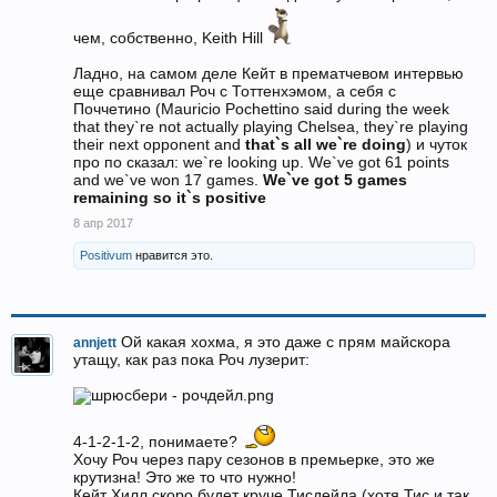
чем, собственно, Keith Hill
Ладно, на самом деле Кейт в прематчевом интервью
еще сравнивал Роч с Тоттенхэмом, а себя с
Поччетино (Mauricio Pochettino said during the week
that they`re not actually playing Chelsea, they`re playing
their next opponent and
that`s all we`re doing
) и чуток
про по сказал: we`re looking up. We`ve got 61 points
and we`ve won 17 games.
We`ve got 5 games
remaining so it`s positive
8 апр 2017
Positivum
нравится это.
Ой какая хохма, я это даже с прям майскора
annjett
утащу, как раз пока Роч лузерит:
4-1-2-1-2, понимаете?
Хочу Роч через пару сезонов в премьерке, это же
крутизна! Это же то что нужно!
Кейт Хилл скоро будет круче Тисдейла (хотя Тис и так