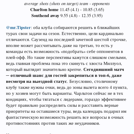
average shots (shots on target) team - opponents
Charlton home
11.45 (4.1) - 10.85 (3.65)
Southend away
9.55 (4.8) - 12.35 (3.95)​
@mr.Tipster
: оба клуба собираются решить в ближайших
турах свои задачи на сезон. Естественно, цели кардинально
отличаются. Саузенд на последней зачетной шестой строчке,
вполне может рассчитывать даже на третью, то есть у
команды есть возможность «подобрать» себе оппонентов в
плей-офф. Но такие перспективы кажутся слишком смелыми,
ведь главная проблема пока это скинуть с хвоста Миллуол,
Сегодняшний матч
который выглядит значительно крепче.
─ отличный шанс для гостей закрепиться в топ-6, даже
несмотря на выездной статус
. Безусловно, столичному
клубу также нужны очки, ведь до зоны вылета всего 4 пункта,
но у хозяев могут быть варианты. Чарльтон сейчас не в тех
кондициях, чтобы тягаться с лидерами, гораздо эффективнее
будет правильно распределить силы и расставить верные
приоритеты на оставшиеся туры, ведь календарь подарил им
фантастическую возможность решить все вопросы в очных
противостояниях против таких же неудачников.