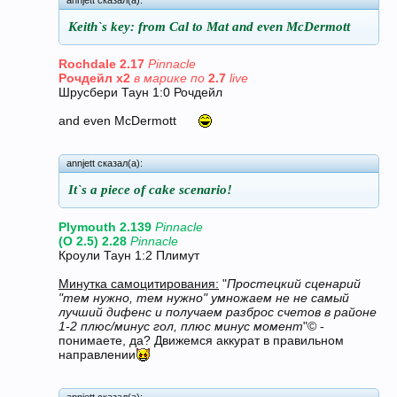
Keith`s key: from Cal to Mat and even McDermott
Rochdale 2.17
Pinnacle
Рочдейл х2
в марике по
2.7
live
Шрусбери Таун 1:0 Рочдейл
and even McDermott
annjett сказал(а):
It`s a piece of cake scenario!
Plymouth 2.139
Pinnacle
(O 2.5) 2.28
Pinnacle
Кроули Таун 1:2 Плимут
Минутка самоцитирования:
"
Простецкий сценарий
"тем нужно, тем нужно" умножаем не не самый
лучший дифенс и получаем разброс счетов в районе
1-2 плюс/минус гол, плюс минус момент
"© -
понимаете, да? Движемся аккурат в правильном
направлении