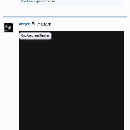
Positivum
нравится это.
Еще
итоги
:
annjett
Спойлер:
mr.Tipster