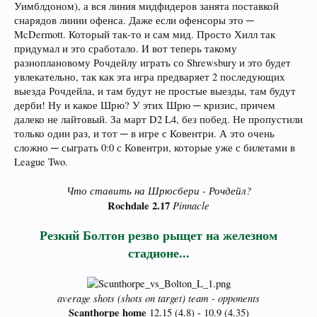
Уимблдоном), а вся линия мидфидеров занята поставкой
снарядов линии офенса. Даже если офенсоры это ─
McDermott. Который так-то и сам мид. Просто Хилл так
придумал и это сработало. И вот теперь такому
разноплановому Рочдейлу играть со Shrewsbury и это будет
увлекательно, так как эта игра предваряет 2 последующих
выезда Рочдейла, и там будут не простые выезды, там будут
дерби! Ну и какое Шрю? У этих Шрю ─ кризис, причем
далеко не лайтовый. За март D2 L4, без побед. Не пропустили
только один раз, и тот ─ в игре с Ковентри. А это очень
сложно ─ сыграть 0:0 с Ковентри, которые уже с билетами в
League Two.
Что ставить на Шрюсбери - Рочдейл?
Rochdale 2.17
Pinnacle
Резкий Болтон резво рыщет на железном
стадионе...
average shots (shots on target) team - opponents
Scanthorpe home
12.15 (4.8) - 10.9 (4.35)