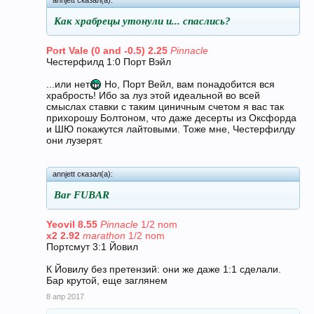
annjett сказал(а):
Как храбрецы утонули и... спаслись?
Port Vale (0 and -0.5) 2.25
Pinnacle
Честерфилд 1:0 Порт Вэйл
...или нет
Но, Порт Вейл, вам понадобится вся
храбрость! Ибо за луз этой идеальной во всей
смыслах ставки с таким циничным счетом я вас так
прихорошу Болтоном, что даже десерты из Оксфорда
и ШЮ покажутся лайтовыми. Тоже мне, Честерфилду
они лузерят.
annjett сказал(а):
Bar FUBAR
Yeovil
8.55
Pinnacle
1/2 nom
x2 2.92
marathon
1/2 nom
Портсмут 3:1 Йовил
К Йовилу без претензий: они же даже 1:1 сделали.
Бар крутой, еще заглянем
8 апр 2017