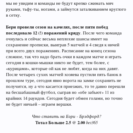
мы не увидим и команды не будут крепко сжимать мяч
руками, тьфу-ты, ногами, а займутся заталкиванием круглого
в сетку.
Бери провели сезон на качелях, после пяти побед
последовало 12 (!) поражений кряду
. После чего команда
очнулась и сейчас весьма неплохие шансы имеет на
сохранение прописки, выиграв 5 матчей и 4 сведя к ничей
при всего двух поражениях. Расписание на конец сезона
сложное, так что надо брать очки в каждом матче и играть
сегодня в кошки-мышки никто не будет, тем более, с
«курицами», которые ой как не любят, когда на них давят.
После четырех сухих матчей хозяева пустили пять банок в
прошлом туре, сегодня явно ворота на замке сохранить не
получится, ну а что касается приезжих, то те давно перешли
на бесшабашный футбол, сыграв но «обе забьют» 11 из
крайних 14 раундов. Сегодня будет обмен голами, но точно
не будет ничьей – играем вершки.
Что ставить на Бэри - Брэдфорд?
Тотал Больше 2.5
2.00
bet365
@