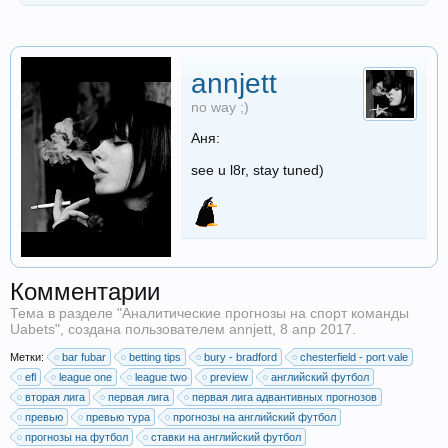
annjett
no way ;)
Аня:
see u l8r, stay tuned)
Комментарии
Тема в разделе "
Аналитические прогнозы на спорт команды
Uabets
", создана пользователем
annjett
,
8 апр 2017
.
Метки:
bar fubar
betting tips
bury - bradford
chesterfield - port vale
efl
league one
league two
preview
английский футбол
вторая лига
первая лига
первая лига адвантивных прогнозов
превью
превью тура
прогнозы на английский футбол
прогнозы на футбол
ставки на английский футбол