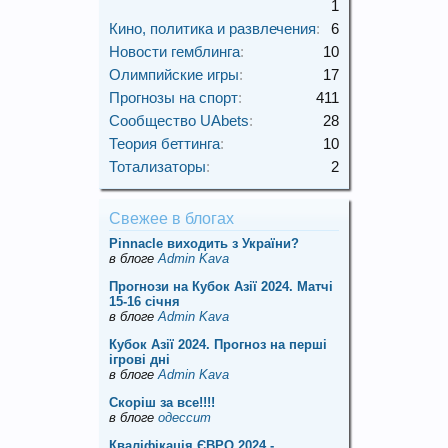
1
Кино, политика и развлечения
:
6
Новости гемблинга
:
10
Олимпийские игры
:
17
Прогнозы на спорт
:
411
Сообщество UAbets
:
28
Теория беттинга
:
10
Тотализаторы
:
2
Свежее в блогах
Pinnacle виходить з України?
в блоге
Admin Kava
Прогнози на Кубок Азії 2024. Матчі
15-16 січня
в блоге
Admin Kava
Кубок Азії 2024. Прогноз на перші
ігрові дні
в блоге
Admin Kava
Скорiш за все!!!!
в блоге
одессит
Кваліфікація ЄВРО 2024 -