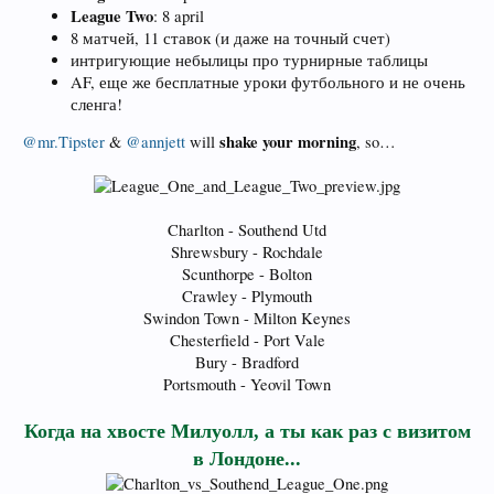
League Two
: 8 april
8 матчей, 11 ставок (и даже на точный счет)
интригующие небылицы про турнирные таблицы
AF, еще же бесплатные уроки футбольного и не очень
сленга!
shake your morning
@mr.Tipster
&
@annjett
will
, so…
Charlton - Southend Utd
Shrewsbury - Rochdale
Scunthorpe - Bolton
Crawley - Plymouth
Swindon Town - Milton Keynes
Chesterfield - Port Vale
Bury - Bradford
Portsmouth - Yeovil Town
Когда на хвосте Милуолл, а ты как раз с визитом
в Лондоне...