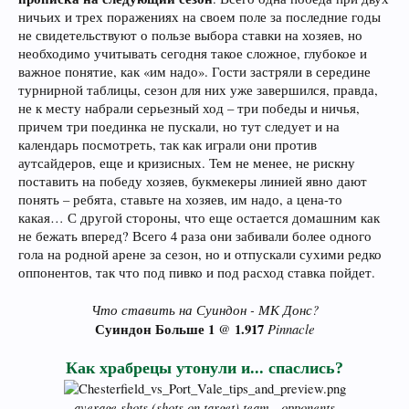
ничьих и трех поражениях на своем поле за последние годы
не свидетельствуют о пользе выбора ставки на хозяев, но
необходимо учитывать сегодня такое сложное, глубокое и
важное понятие, как «им надо». Гости застряли в середине
турнирной таблицы, сезон для них уже завершился, правда,
не к месту набрали серьезный ход – три победы и ничья,
причем три поединка не пускали, но тут следует и на
календарь посмотреть, так как играли они против
аутсайдеров, еще и кризисных. Тем не менее, не рискну
поставить на победу хозяев, букмекеры линией явно дают
понять – ребята, ставьте на хозяев, им надо, а цена-то
какая… С другой стороны, что еще остается домашним как
не бежать вперед? Всего 4 раза они забивали более одного
гола на родной арене за сезон, но и отпускали сухими редко
оппонентов, так что под пивко и под расход ставка пойдет.
Что ставить на Суиндон - МК Донс?
Суиндон Больше 1
1.917
Pinnacle
@
Как храбрецы утонули и... спаслись?
average shots (shots on target) team - opponents