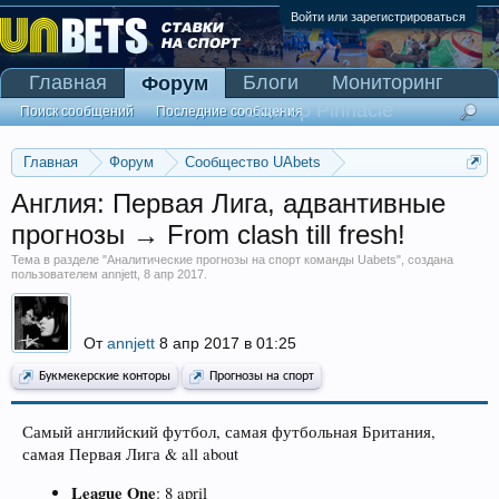
Войти или зарегистрироваться
Главная
Блоги
Мониторинг
Форум
Сканер Pinnacle
Поиск сообщений
Последние сообщения
Главная
Форум
Сообщество UAbets
Аналитические прогнозы на спорт команды Uabets
Англия: Первая Лига, адвантивные
прогнозы → From clash till fresh!
Тема в разделе "
Аналитические прогнозы на спорт команды Uabets
", создана
пользователем
annjett
,
8 апр 2017
.
От
annjett
8 апр 2017 в 01:25
Букмекерские конторы
Прогнозы на спорт
Самый английский футбол, самая футбольная Британия,
самая Первая Лига & all about
League One
: 8 april