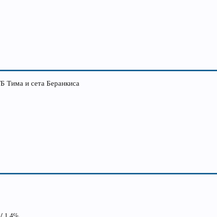
ТБ Тима и сета Беранкиса
 / 1.4%