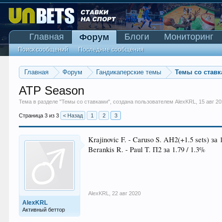
Главная
Блоги
Мониторинг
Форум
Поиск сообщений
Последние сообщения
Главная
Форум
Гандикаперские темы
Темы со став
ATP Season
Тема в разделе "
Темы со ставками
", создана пользователем
AlexKRL
,
15 авг 2
Страница 3 из 3
< Назад
1
2
3
Krajinovic F. - Caruso S. AH2(+1.5 sets) за 
Berankis R. - Paul T. П2 за 1.79 / 1.3%
AlexKRL
,
22 авг 2020
AlexKRL
Активный беттор