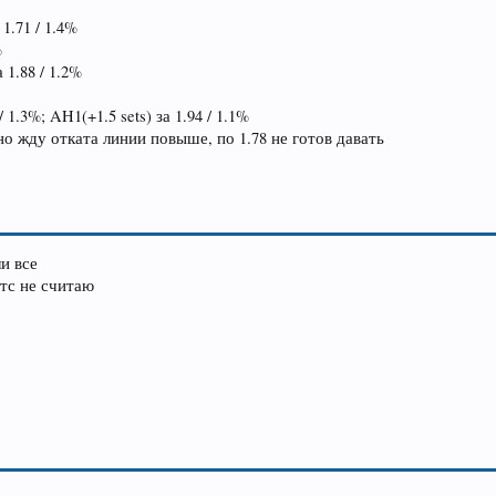
 1.71 / 1.4%
%
 1.88 / 1.2%
/ 1.3%; AH1(+1.5 sets) за 1.94 / 1.1%
но жду отката линии повыше, по 1.78 не готов давать
и все
атс не считаю