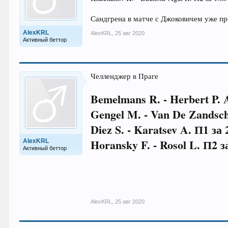
Сандгрена в матче с Джоковичем уже про
AlexKRL
AlexKRL
,
25 авг 2020
Активный беттор
Челленджер в Праге
Bemelmans R. - Herbert P. 
Gengel M. - Van De Zandsch
Diez S. - Karatsev A. П1 за 
Horansky F. - Rosol L. П2 з
AlexKRL
Активный беттор
AlexKRL
,
25 авг 2020