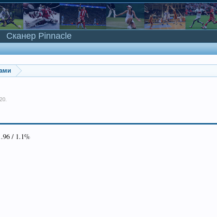
Сканер Pinnacle
ками
020
.
1.96 / 1.1%