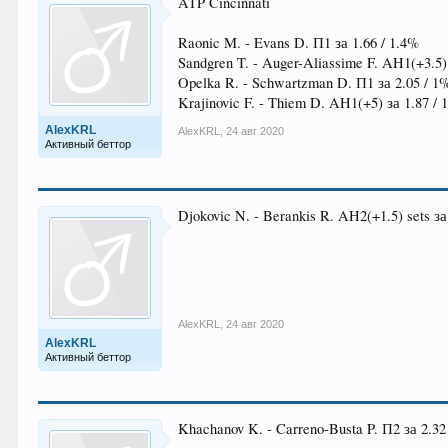
ATP Cincinnati
Raonic M. - Evans D. П1 за 1.66 / 1.4%
Sandgren T. - Auger-Aliassime F. AH1(+3.5) 
Opelka R. - Schwartzman D. П1 за 2.05 / 1
Krajinovic F. - Thiem D. AH1(+5) за 1.87 / 
AlexKRL
AlexKRL
,
24 авг 2020
Активный беттор
Djokovic N. - Berankis R. AH2(+1.5) sets за
AlexKRL
,
24 авг 2020
AlexKRL
Активный беттор
Khachanov K. - Carreno-Busta P. П2 за 2.32