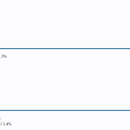
1.3%
%
 / 1.4%