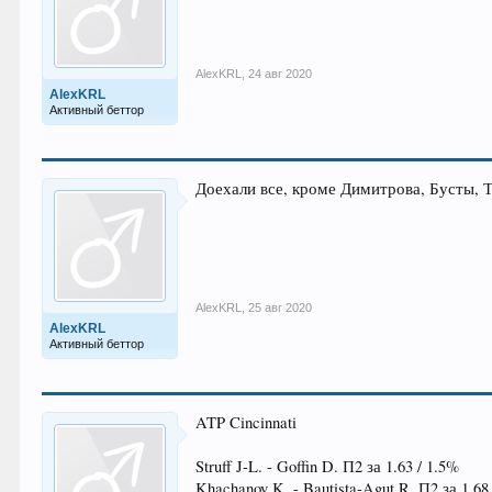
AlexKRL
,
24 авг 2020
AlexKRL
Активный беттор
Доехали все, кроме Димитрова, Бусты, 
AlexKRL
,
25 авг 2020
AlexKRL
Активный беттор
ATP Cincinnati
Struff J-L. - Goffin D. П2 за 1.63 / 1.5%
Khachanov K. - Bautista-Agut R. П2 за 1.68