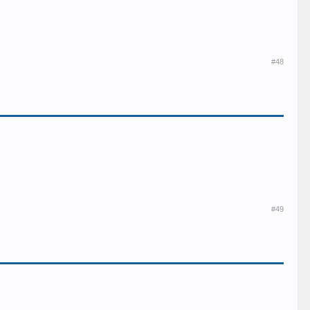
#48
#49