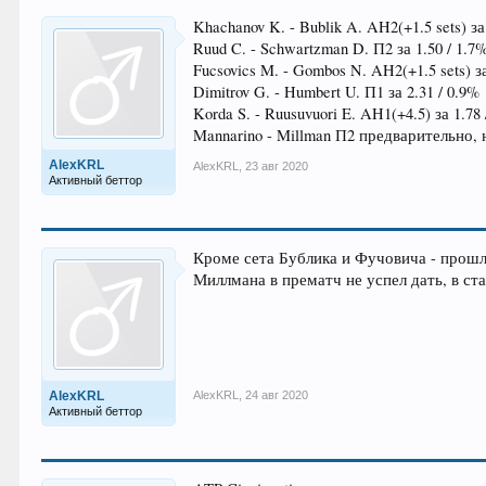
Khachanov K. - Bublik A. AH2(+1.5 sets) за
Ruud C. - Schwartzman D. П2 за 1.50 / 1.7
Fucsovics M. - Gombos N. AH2(+1.5 sets) за
Dimitrov G. - Humbert U. П1 за 2.31 / 0.9%
Korda S. - Ruusuvuori E. AH1(+4.5) за 1.78 
Mannarino - Millman П2 предварительно, 
AlexKRL
AlexKRL
,
23 авг 2020
Активный беттор
Кроме сета Бублика и Фучовича - прошл
Миллмана в прематч не успел дать, в ст
AlexKRL
AlexKRL
,
24 авг 2020
Активный беттор