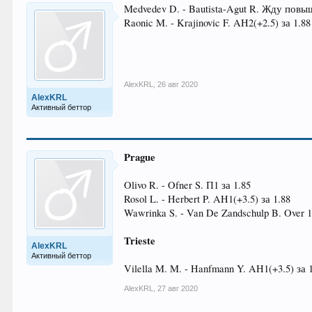
Medvedev D. - Bautista-Agut R. Жду повы
Raonic M. - Krajinovic F. AH2(+2.5) за 1.88
AlexKRL
,
26 авг 2020
AlexKRL
Активный беттор
Prague
Olivo R. - Ofner S. П1 за 1.85
Rosol L. - Herbert P. AH1(+3.5) за 1.88
Wawrinka S. - Van De Zandschulp B. Over 1
Trieste
AlexKRL
Активный беттор
Vilella M. M. - Hanfmann Y. AH1(+3.5) за 
AlexKRL
,
27 авг 2020