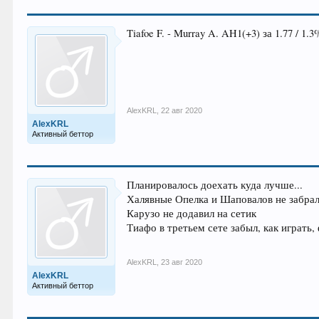
Tiafoe F. - Murray A. AH1(+3) за 1.77 / 1.3
AlexKRL
,
22 авг 2020
AlexKRL
Активный беттор
Планировалось доехать куда лучше...
Халявные Опелка и Шаповалов не забрали
Карузо не додавил на сетик
Тиафо в третьем сете забыл, как играть, 
AlexKRL
,
23 авг 2020
AlexKRL
Активный беттор