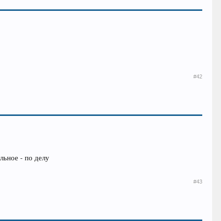
#42
льное - по делу
#43