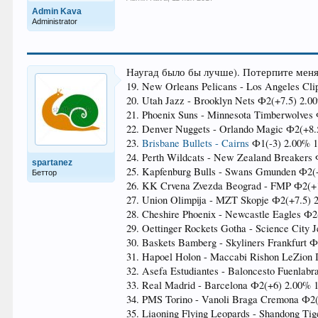
Admin Kava
Administrator
Наугад было бы лучше). Потерпите меня 
19. New Orleans Pelicans - Los Angeles Cli
20. Utah Jazz - Brooklyn Nets Ф2(+7.5) 2.0
21. Phoenix Suns - Minnesota Timberwolves
22. Denver Nuggets - Orlando Magic Ф2(+8.
23.
Brisbane Bullets - Cairns
Ф1(-3) 2.00% 1
24. Perth Wildcats - New Zealand Breakers 
spartanez
25. Kapfenburg Bulls - Swans Gmunden Ф2(+
Беттор
26. KK Crvena Zvezda Beograd - FMP Ф2(+1
27. Union Olimpija - MZT Skopje Ф2(+7.5) 
28. Cheshire Phoenix - Newcastle Eagles Ф2
29. Oettinger Rockets Gotha - Science City 
30. Baskets Bamberg - Skyliners Frankfurt 
31. Hapoel Holon - Maccabi Rishon LeZion 
32. Asefa Estudiantes - Baloncesto Fuenlabr
33. Real Madrid - Barcelona Ф2(+6) 2.00% 1
34. PMS Torino - Vanoli Braga Cremona Ф2(
35. Liaoning Flying Leopards - Shandong Tig