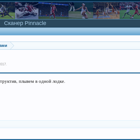
Сканер Pinnacle
ками
2017
.
руктив, плывем в одной лодке.