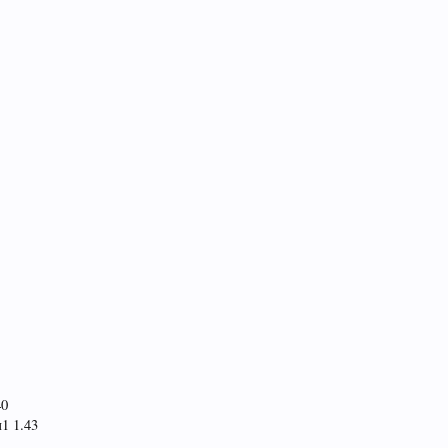
40
1 1.43