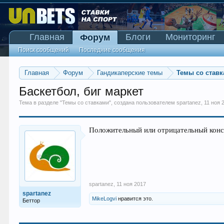
Главная
Блоги
Мониторинг
Форум
Поиск сообщений
Последние сообщения
Главная
Форум
Гандикаперские темы
Темы со став
Баскетбол, биг маркет
Тема в разделе "
Темы со ставками
", создана пользователем
spartanez
,
11 ноя 
Положительный или отрицательный конст
spartanez
,
11 ноя 2017
spartanez
MikeLogvi
нравится это.
Беттор