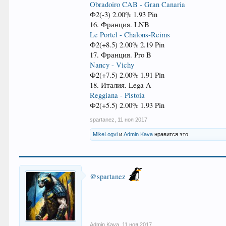
Obradoiro CAB - Gran Canaria
Ф2(-3) 2.00% 1.93 Pin
16. Франция. LNB
Le Portel - Chalons-Reims
Ф2(+8.5) 2.00% 2.19 Pin
17. Франция. Pro B
Nancy - Vichy
Ф2(+7.5) 2.00% 1.91 Pin
18. Италия. Lega A
Reggiana - Pistoia
Ф2(+5.5) 2.00% 1.93 Pin
spartanez
,
11 ноя 2017
MikeLogvi
и
Admin Kava
нравится это.
@spartanez
Admin Kava
,
11 ноя 2017