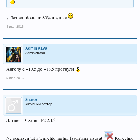
у Латвии больше 80% двушки
4 июл 2016
Admin Kava
Administrator
Анголу с +10,5 до +18,5 прогнули
5 июл 2016
Znarox
Активный беттор
Латвия - Чехия . P2 2.15
Ne soglasen tut s tem chto nashih favoritami risuyut
Konechno