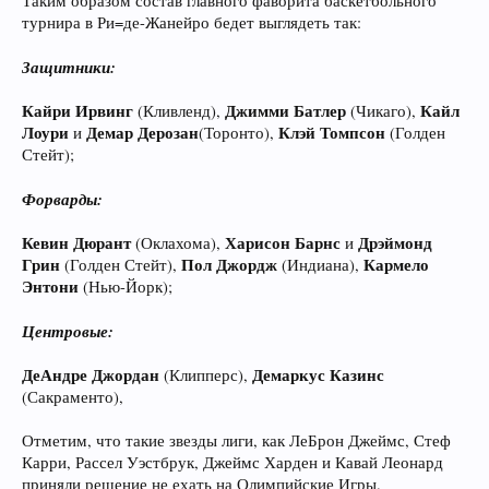
Таким образом состав главного фаворита баскетбольного
турнира в Ри=де-Жанейро бедет выглядеть так:
Защитники:
Кайри Ирвинг
Джимми Батлер
Кайл
(Кливленд),
(Чикаго),
Лоури
Демар Дерозан
Клэй Томпсон
и
(Торонто),
(Голден
Стейт);
Форварды:
Кевин Дюрант
Харисон Барнс
Дрэймонд
(Оклахома),
и
Грин
Пол Джордж
Кармело
(Голден Стейт),
(Индиана),
Энтони
(Нью-Йорк);
Центровые:
ДеАндре Джордан
Демаркус Казинс
(Клипперс),
(Сакраменто),
Отметим, что такие звезды лиги, как ЛеБрон Джеймс, Стеф
Карри, Рассел Уэстбрук, Джеймс Харден и Кавай Леонард
приняли решение не ехать на Олимпийские Игры.