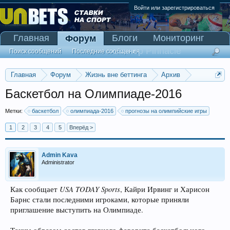
Войти или зарегистрироваться
Главная
Блоги
Мониторинг
Форум
Сканер Pinnacle
Поиск сообщений
Последние сообщения
Главная
Форум
Жизнь вне беттинга
Архив
Прогнозы на Олимпийские игры 2016
Баскетбол на Олимпиаде-2016
Метки:
баскетбол
олимпиада-2016
прогнозы на олимпийские игры
1
2
3
4
5
Вперёд >
Admin Kava
Administrator
USA TODAY Sports
Как сообщает
, Кайри Ирвинг и Харисон
Барнс стали последними игроками, которые приняли
приглашение выступить на Олимпиаде.