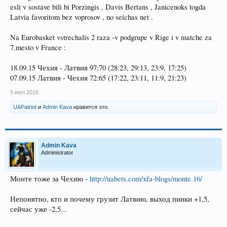
esli v sostave bili bi Porzingis , Davis Bertans , Janicenoks togda
Latvia favoritom bez voprosov , no seichas net .
Na Eurobasket vstrechalis 2 raza -v podgrupe v Rige i v matche za
7.mesto v France :
18.09.15 Чехия - Латвия 97:70 (28:23, 29:13, 23:9, 17:25)
07.09.15 Латвия - Чехия 72:65 (17:22, 23:11, 11:9, 21:23)
5 июл 2016
UAPatriot
и
Admin Kava
нравится это.
Admin Kava
Administrator
Монте тоже за Чехию -
http://uabets.com/xfa-blogs/monte.16/
Непонятно, кто и почему грузит Латвию, выход пинки +1,5,
сейчас уже -2,5...