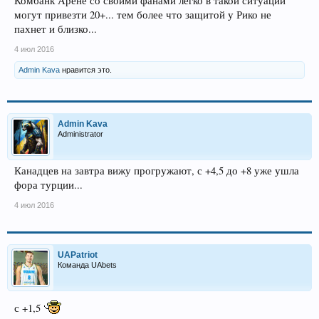
Комбанк Арене со своими фанами легко в такой ситуации
могут привезти 20+... тем более что защитой у Рико не
пахнет и близко...
4 июл 2016
Admin Kava
нравится это.
Admin Kava
Administrator
Канадцев на завтра вижу прогружают, с +4,5 до +8 уже ушла
фора турции...
4 июл 2016
UAPatriot
Команда UAbets
с +1,5