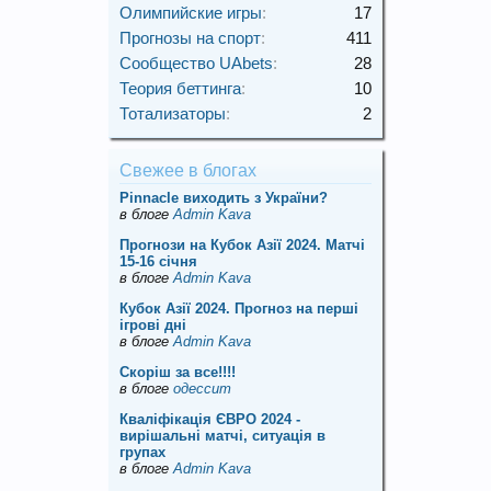
Олимпийские игры
:
17
Прогнозы на спорт
:
411
Сообщество UAbets
:
28
Теория беттинга
:
10
Тотализаторы
:
2
Свежее в блогах
Pinnacle виходить з України?
в блоге
Admin Kava
Прогнози на Кубок Азії 2024. Матчі
15-16 січня
в блоге
Admin Kava
Кубок Азії 2024. Прогноз на перші
ігрові дні
в блоге
Admin Kava
Скорiш за все!!!!
в блоге
одессит
Кваліфікація ЄВРО 2024 -
вирішальні матчі, ситуація в
групах
в блоге
Admin Kava