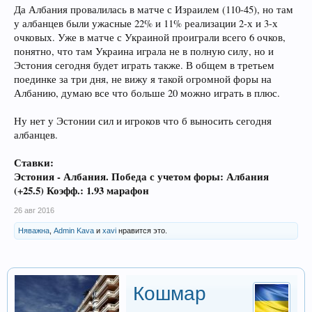
Да Албания провалилась в матче с Израилем (110-45), но там
у албанцев были ужасные 22% и 11% реализации 2-х и 3-х
очковых. Уже в матче с Украиной проиграли всего 6 очков,
понятно, что там Украина играла не в полную силу, но и
Эстония сегодня будет играть также. В общем в третьем
поединке за три дня, не вижу я такой огромной форы на
Албанию, думаю все что больше 20 можно играть в плюс.
Ну нет у Эстонии сил и игроков что б выносить сегодня
албанцев.
Ставки:
Эстония - Албания. Победа с учетом форы: Албания
(+25.5) Коэфф.: 1.93 марафон
26 авг 2016
Няважна
,
Admin Kava
и
xavi
нравится это.
Кошмар