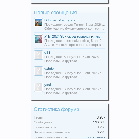
Новые сообщения
Bahrain eVisa Types
Последнее: Lucas Turner,
6 авг 2026 в 13:16
Обсуждение букмекерских контор. Отзывы о БК.
УПЛ 2024/25 - огляд команд і їх перспективи
Последнее: textreceiveonline,
5 авг 2026 в 20:54
Аналитические прогнозы на спорт команды Uabets
dfjrf
Последнее: BuddyZDot,
5 авг 2026 в 15:55
Прогнозы на футбол
vxhdb
Последнее: BuddyZDot,
5 авг 2026 в 13:27
Прогнозы на футбол
yoslq
Последнее: BuddyZDot,
4 авг 2026 в 21:44
Прогнозы на футбол
Статистика форума
Темы:
3.987
Сообщения:
130.005
Пользователи:
3.736
Записи пользователей:
6.723
Новый пользователь:
Lucas Turner