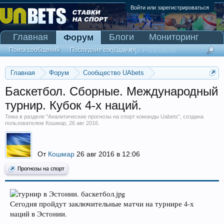
Войти или зарегистрироваться
Главная
Блоги
Мониторинг
Форум
Сканер Pinnacle
Поиск сообщений
Последние сообщения
Главная
Форум
Сообщество UAbets
Аналитические прогнозы на спорт команды Uabets
Баскетбол. Сборные. Международный
турнир. Кубок 4-х наций.
Тема в разделе "
Аналитические прогнозы на спорт команды Uabets
", создана
пользователем
Кошмар
,
26 авг 2016
.
От
Кошмар
26 авг 2016 в 12:06
Прогнозы на спорт
Сегодня пройдут заключительные матчи на турнире 4-х
наций в Эстонии.