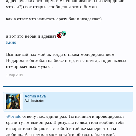
адрес русских это норм. в Вк спрашивают ты из Мордовии
что ли?)) вот открыл сообщения этого бомжа
как в ответ что написать сразу бан и неадекват)
а вот это небан и адекват
Кино
Выпиливай нах мой ак тогда с таким модерированием.
Недаром тебя хобан на бюве стер, вы с ним два одинаковых
отмороженных мудака.
1 мар 2019
Admin Kava
Administrator
@benito
отвечу последний раз. Ты начинал и провоцировал
срачи тут миллион раз. В результате люди или вообще тебя
игнорят или общаются с тобой в той же манере что ты
любишь. А ты думал можно зайти обозвать "каклами",