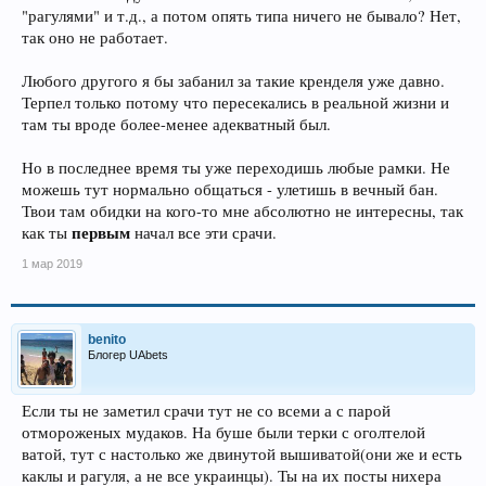
"рагулями" и т.д., а потом опять типа ничего не бывало? Нет,
так оно не работает.
Любого другого я бы забанил за такие кренделя уже давно.
Терпел только потому что пересекались в реальной жизни и
там ты вроде более-менее адекватный был.
Но в последнее время ты уже переходишь любые рамки. Не
можешь тут нормально общаться - улетишь в вечный бан.
Твои там обидки на кого-то мне абсолютно не интересны, так
первым
как ты
начал все эти срачи.
1 мар 2019
benito
Блогер UAbets
Если ты не заметил срачи тут не со всеми а с парой
отмороженых мудаков. На буше были терки с оголтелой
ватой, тут с настолько же двинутой вышиватой(они же и есть
каклы и рагуля, а не все украинцы). Ты на их посты нихера