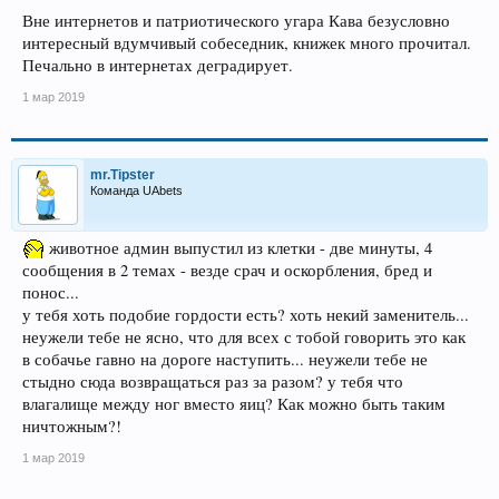
Вне интернетов и патриотического угара Кава безусловно
интересный вдумчивый собеседник, книжек много прочитал.
Печально в интернетах деградирует.
1 мар 2019
mr.Tipster
Команда UAbets
животное админ выпустил из клетки - две минуты, 4
сообщения в 2 темах - везде срач и оскорбления, бред и
понос...
у тебя хоть подобие гордости есть? хоть некий заменитель...
неужели тебе не ясно, что для всех с тобой говорить это как
в собачье гавно на дороге наступить... неужели тебе не
стыдно сюда возвращаться раз за разом? у тебя что
влагалище между ног вместо яиц? Как можно быть таким
ничтожным?!
1 мар 2019