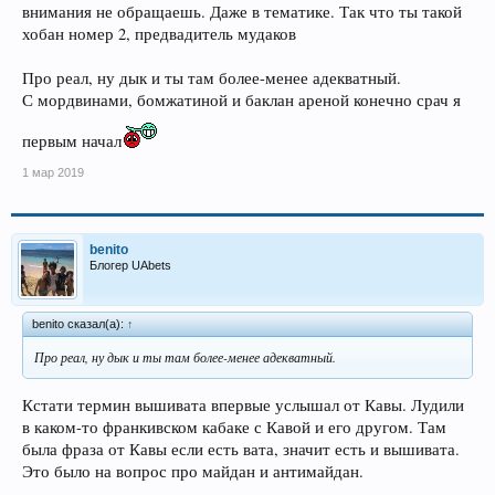
внимания не обращаешь. Даже в тематике. Так что ты такой
хобан номер 2, предвадитель мудаков
Про реал, ну дык и ты там более-менее адекватный.
С мордвинами, бомжатиной и баклан ареной конечно срач я
первым начал
1 мар 2019
benito
Блогер UAbets
benito сказал(а):
↑
Про реал, ну дык и ты там более-менее адекватный.
Кстати термин вышивата впервые услышал от Кавы. Лудили
в каком-то франкивском кабаке с Кавой и его другом. Там
была фраза от Кавы если есть вата, значит есть и вышивата.
Это было на вопрос про майдан и антимайдан.