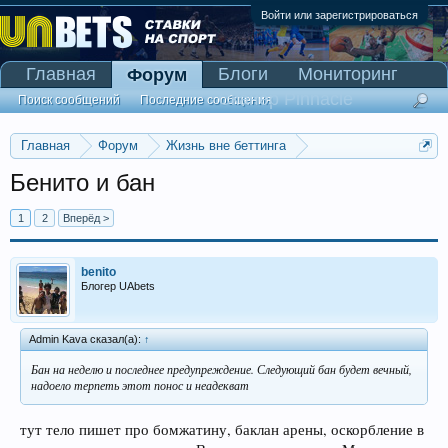
Войти или зарегистрироваться
Главная
Блоги
Мониторинг
Форум
Сканер Pinnacle
Поиск сообщений
Последние сообщения
Главная
Форум
Жизнь вне беттинга
Беседка-флудилка
Бенито и бан
1
2
Вперёд >
benito
Блогер UAbets
Admin Kava сказал(а):
↑
Бан на неделю и последнее предупреждение. Следующий бан будет вечный,
надоело терпеть этот понос и неадекват
тут тело пишет про бомжатину, баклан арены, оскорбление в