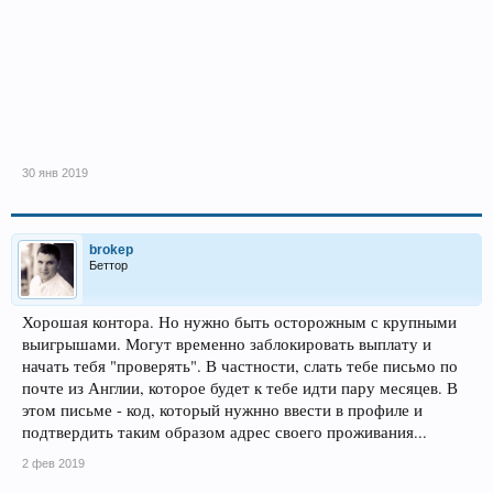
30 янв 2019
brokep
Беттор
Хорошая контора. Но нужно быть осторожным с крупными
выигрышами. Могут временно заблокировать выплату и
начать тебя "проверять". В частности, слать тебе письмо по
почте из Англии, которое будет к тебе идти пару месяцев. В
этом письме - код, который нужнно ввести в профиле и
подтвердить таким образом адрес своего проживания...
2 фев 2019