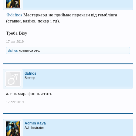
@dafnos
Мастеркард не приймає перекази від гемблінга
(ставки, казіно, покер і тд).
Треба Візу
17 авг 2019
dafnos
нравится это.
dafnos
Беттор
але ж марафон платить
17 авг 2019
Admin Kava
Administrator