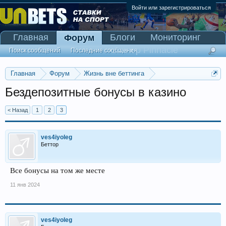
Войти или зарегистрироваться
Главная
Блоги
Мониторинг
Форум
Сканер Pinnacle
Поиск сообщений
Последние сообщения
Главная
Форум
Жизнь вне беттинга
Реклама и коммерция
Бездепозитные бонусы в казино
< Назад
1
2
3
ves4iyoleg
Беттор
Все бонусы на том же месте
11 янв 2024
ves4iyoleg