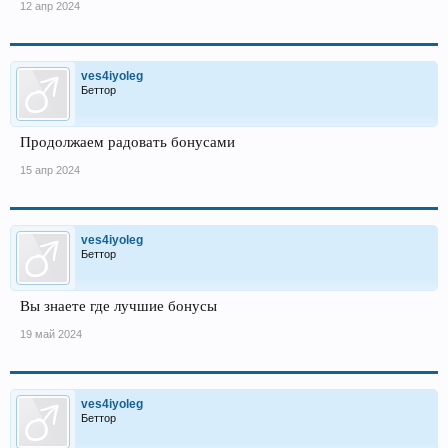
12 апр 2024
ves4iyoleg
Беттор
Продолжаем радовать бонусами
15 апр 2024
ves4iyoleg
Беттор
Вы знаете где лучшие бонусы
19 май 2024
ves4iyoleg
Беттор