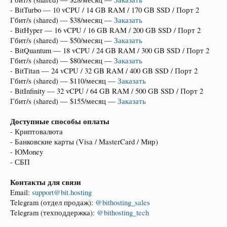
- BitTurbo — 10 vCPU / 14 GB RAM / 170 GB SSD / Порт 2
Гбит/s (shared) — $38/месяц —
Заказать
- BitHyper — 16 vCPU / 16 GB RAM / 200 GB SSD / Порт 2
Гбит/s (shared) — $50/месяц —
Заказать
- BitQuantum — 18 vCPU / 24 GB RAM / 300 GB SSD / Порт 2
Гбит/s (shared) — $80/месяц —
Заказать
- BitTitan — 24 vCPU / 32 GB RAM / 400 GB SSD / Порт 2
Гбит/s (shared) — $110/месяц —
Заказать
- BitInfinity — 32 vCPU / 64 GB RAM / 500 GB SSD / Порт 2
Гбит/s (shared) — $155/месяц —
Заказать
Доступные способы оплаты
- Криптовалюта
- Банковские карты (Visa / MasterCard / Мир)
- ЮMoney
- СБП
Контакты для связи
Email:
support@bit.hosting
Telegram (отдел продаж):
@bithosting_sales
Telegram (техподдержка):
@bithosting_tech