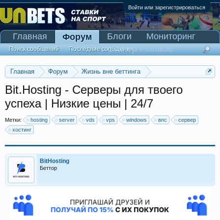
Войти или зарегистрироваться
Главная
Блоги
Мониторинг
Форум
Сканер Pinnacle
Поиск сообщений
Последние сообщения
Главная
Форум
Жизнь вне беттинга
Реклама и коммерция
Bit.Hosting - Cерверы для твоего
успеха | Низкие цены | 24/7
Метки:
hosting
server
vds
vps
windows
впс
сервер
хостинг
BitHosting
Беттор