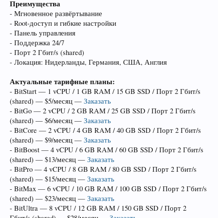
Преимущества
- Мгновенное развёртывание
- Root-доступ и гибкие настройки
- Панель управления
- Поддержка 24/7
- Порт 2 Гбит/s (shared)
- Локация: Нидерланды, Германия, США, Англия
Актуальные тарифные планы:
- BitStart — 1 vCPU / 1 GB RAM / 15 GB SSD / Порт 2 Гбит/s
(shared) — $5/месяц —
Заказать
- BitGo — 2 vCPU / 2 GB RAM / 25 GB SSD / Порт 2 Гбит/s
(shared) — $6/месяц —
Заказать
- BitCore — 2 vCPU / 4 GB RAM / 40 GB SSD / Порт 2 Гбит/s
(shared) — $9/месяц —
Заказать
- BitBoost — 4 vCPU / 6 GB RAM / 60 GB SSD / Порт 2 Гбит/s
(shared) — $13/месяц —
Заказать
- BitPro — 4 vCPU / 8 GB RAM / 80 GB SSD / Порт 2 Гбит/s
(shared) — $15/месяц —
Заказать
- BitMax — 6 vCPU / 10 GB RAM / 100 GB SSD / Порт 2 Гбит/s
(shared) — $23/месяц —
Заказать
- BitUltra — 8 vCPU / 12 GB RAM / 150 GB SSD / Порт 2
Гбит/s (shared) — $28/месяц —
Заказать