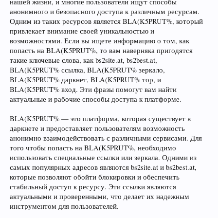
нашей жизни, и многие пользователи ищут способы
анонимного и безопасного доступа к различным ресурсам.
Одним из таких ресурсов является BLA(K5PRUT%, который
привлекает внимание своей уникальностью и
возможностями. Если вы ищете информацию о том, как
попасть на BLA(K5PRUT%, то вам наверняка пригодятся
такие ключевые слова, как bs2site.at, bs2best.at,
BLA(K5PRUT% ссылка, BLA(K5PRUT% зеркало,
BLA(K5PRUT% даркнет, BLA(K5PRUT% тор, и
BLA(K5PRUT% вход. Эти фразы помогут вам найти
актуальные и рабочие способы доступа к платформе.
BLA(K5PRUT% — это платформа, которая существует в
даркнете и предоставляет пользователям возможность
анонимно взаимодействовать с различными сервисами. Для
того чтобы попасть на BLA(K5PRUT%, необходимо
использовать специальные ссылки или зеркала. Одними из
самых популярных адресов являются bs2site.at и bs2best.at,
которые позволяют обойти блокировки и обеспечить
стабильный доступ к ресурсу. Эти ссылки являются
актуальными и проверенными, что делает их надежным
инструментом для пользователей.