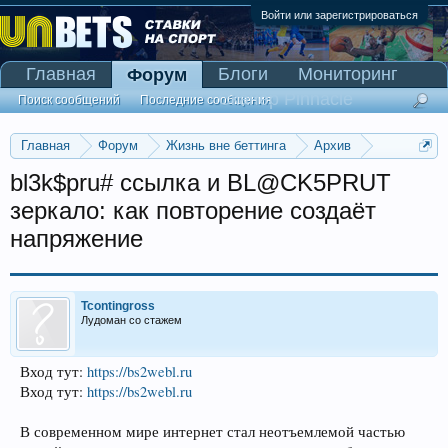
Войти или зарегистрироваться
Главная
Блоги
Мониторинг
Форум
Сканер Pinnacle
Поиск сообщений
Последние сообщения
Главная
Форум
Жизнь вне беттинга
Архив
Прогнозы на Олимпийские игры 2016
bl3k$pru# ссылка и BL@CK5PRUT
зеркало: как повторение создаёт
напряжение
Tcontingross
Лудоман со стажем
Вход тут:
https://bs2webl.ru
Вход тут:
https://bs2webl.ru
В современном мире интернет стал неотъемлемой частью