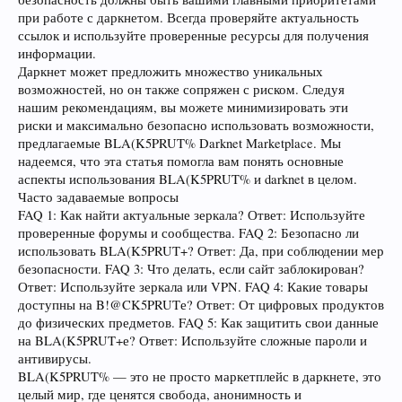
при работе с даркнетом. Всегда проверяйте актуальность
ссылок и используйте проверенные ресурсы для получения
информации.
Даркнет может предложить множество уникальных
возможностей, но он также сопряжен с риском. Следуя
нашим рекомендациям, вы можете минимизировать эти
риски и максимально безопасно использовать возможности,
предлагаемые BLA(K5PRUT% Darknet Marketplace. Мы
надеемся, что эта статья помогла вам понять основные
аспекты использования BLA(K5PRUT% и darknet в целом.
Часто задаваемые вопросы
FAQ 1: Как найти актуальные зеркала? Ответ: Используйте
проверенные форумы и сообщества. FAQ 2: Безопасно ли
использовать BLA(K5PRUT+? Ответ: Да, при соблюдении мер
безопасности. FAQ 3: Что делать, если сайт заблокирован?
Ответ: Используйте зеркала или VPN. FAQ 4: Какие товары
доступны на B!@CK5PRUTе? Ответ: От цифровых продуктов
до физических предметов. FAQ 5: Как защитить свои данные
на BLA(K5PRUT+е? Ответ: Используйте сложные пароли и
антивирусы.
BLA(K5PRUT% — это не просто маркетплейс в даркнете, это
целый мир, где ценятся свобода, анонимность и