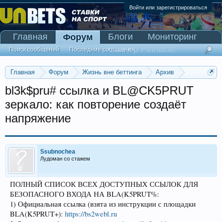
Войти или зарегистрироваться
Главная
Блоги
Мониторинг
Форум
Сканер Pinnacle
Поиск сообщений
Последние сообщения
Главная
Форум
Жизнь вне беттинга
Архив
Прогнозы на Олимпийские игры 2016
bl3k$pru# ссылка и BL@CK5PRUT
зеркало: как повторение создаёт
напряжение
Ssubnochea
Лудоман со стажем
ПОЛНЫЙ СПИСОК ВСЕХ ДОСТУПНЫХ ССЫЛОК ДЛЯ
БЕЗОПАСНОГО ВХОДА НА BLA(K5PRUT%:
1) Официальная ссылка (взята из инструкции с площадки
BLA(K5PRUT+):
https://bs2webl.ru