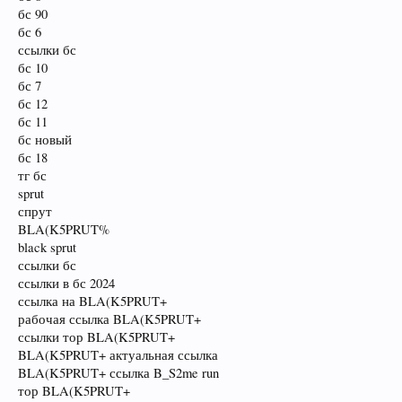
бс 90
бс 6
ссылки бс
бс 10
бс 7
бс 12
бс 11
бс новый
бс 18
тг бс
sprut
спрут
BLA(K5PRUT%
black sprut
ссылки бс
ссылки в бс 2024
ссылка на BLA(K5PRUT+
рабочая ссылка BLA(K5PRUT+
ссылки тор BLA(K5PRUT+
BLA(K5PRUT+ актуальная ссылка
BLA(K5PRUT+ ссылка B_S2me run
тор BLA(K5PRUT+