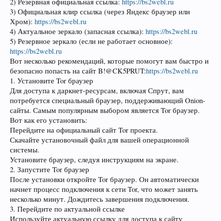
2) Резервная официальная ссылка:
https://bs2webl.ru
3) Официальная клир ссылка (через Яндекс браузер или
Хром):
https://bs2webl.ru
4) Актуальное зеркало (запасная ссылка):
https://bs2webl.ru
5) Резервное зеркало (если не работает основное):
https://bs2webl.ru
Вот несколько рекомендаций, которые помогут вам быстро и
безопасно попасть на сайт B!@CK5PRUT:
https://bs2webl.ru
1. Установите Tor браузер
Для доступа к даркнет-ресурсам, включая Спрут, вам
потребуется специальный браузер, поддерживающий Onion-
сайты. Самым популярным выбором является Tor браузер.
Вот как его установить:
Перейдите на официальный сайт Tor проекта.
Скачайте установочный файл для вашей операционной
системы.
Установите браузер, следуя инструкциям на экране.
2. Запустите Tor браузер
После установки откройте Tor браузер. Он автоматически
начнет процесс подключения к сети Tor, что может занять
несколько минут. Дождитесь завершения подключения.
3. Перейдите по актуальной ссылке
Используйте актуальную ссылку для доступа к сайту