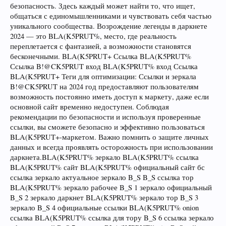
безопасность. Здесь каждый может найти то, что ищет,
общаться с единомышленниками и чувствовать себя частью
уникального сообщества. Возрождение легенды в даркнете
2024 — это BLA(K5PRUT%, место, где реальность
переплетается с фантазией, а возможности становятся
бесконечными. BLA(K5PRUT+ Ссылка BLA(K5PRUT%
Ссылка B!@CK5PRUT вход BLA(K5PRUT% вход Ссылка
BLA(K5PRUT+ Теги для оптимизации: Ссылки и зеркала
B!@CK5PRUT на 2024 год предоставляют пользователям
возможность постоянно иметь доступ к маркету, даже если
основной сайт временно недоступен. Соблюдая
рекомендации по безопасности и используя проверенные
ссылки, вы сможете безопасно и эффективно пользоваться
BLA(K5PRUT+-маркетом. Важно помнить о защите личных
данных и всегда проявлять осторожность при использовании
даркнета.BLA(K5PRUT% зеркало BLA(K5PRUT% ссылка
BLA(K5PRUT% сайт BLA(K5PRUT% официальный сайт бс
ссылка зеркало актуальное зеркало B_S B_S ссылка тор
BLA(K5PRUT% зеркало рабочее B_S 1 зеркало официальный
B_S 2 зеркало даркнет BLA(K5PRUT% зеркало тор B_S 3
зеркало B_S 4 официальные ссылки BLA(K5PRUT% onion
ссылка BLA(K5PRUT% ссылка для тору B_S 6 ссылка зеркало