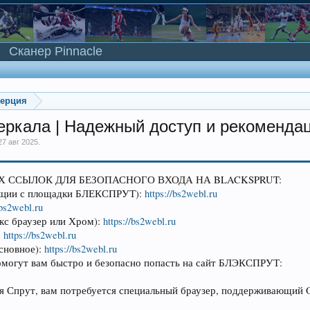
Сканер Pinnacle
мерция
зеркала | Надежный доступ и рекоменда
27 авг 2025
.
 ССЫЛОК ДЛЯ БЕЗОПАСНОГО ВХОДА НА BLACKSPRUT:
рукции с площадки БЛЕКСПРУТ):
https://bs2webl.ru
/bs2webl.ru
екс браузер или Хром):
https://bs2webl.ru
:
https://bs2webl.ru
основное):
https://bs2webl.ru
помогут вам быстро и безопасно попасть на сайт БЛЭКСПРУТ:
ая Спрут, вам потребуется специальный браузер, поддерживающий 