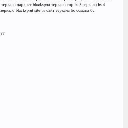
зеркало даркнет blacksprut зеркало тор bs 3 зеркало bs 4
еркало blacksprut site bs сайт зеркала бс ссылка бс
рут