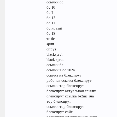
ссылки бс
бс 10
бс 7
бс 12
бс 11
бс новый
бс 18
тг бс
sprut
спрут
blacksprut
black sprut
ссылки бс
ссылки в бс 2024
ссылка на блекспрут
рабочая ссылка блекспрут
ссылки тор блекспрут
блекспрут актуальная ссылка
блекспрут ссылка bs2me run
тор блекспрут
ссылки тор блекспрут
блекспрут сайт
блекспрут официальный сайт