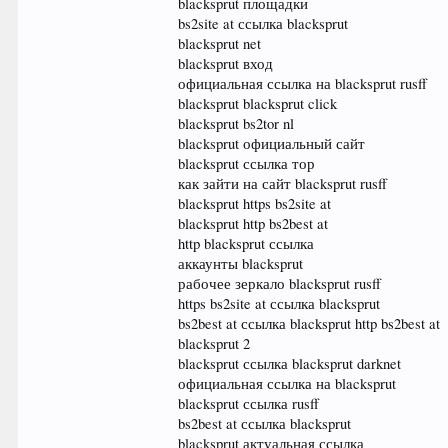
blacksprut площадки
bs2site at ссылка blacksprut
blacksprut net
blacksprut вход
официальная ссылка на blacksprut rusff
blacksprut blacksprut click
blacksprut bs2tor nl
blacksprut официальный сайт
blacksprut ссылка тор
как зайти на сайт blacksprut rusff
blacksprut https bs2site at
blacksprut http bs2best at
http blacksprut ссылка
аккаунты blacksprut
рабочее зеркало blacksprut rusff
https bs2site at ссылка blacksprut
bs2best at ссылка blacksprut http bs2best at
blacksprut 2
blacksprut ссылка blacksprut darknet
официальная ссылка на blacksprut
blacksprut ссылка rusff
bs2best at ссылка blacksprut
blacksprut актуальная ссылка