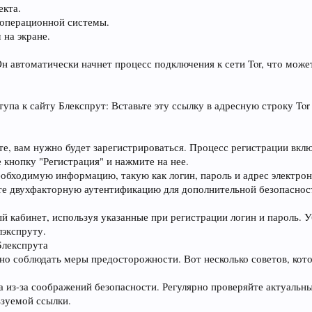
екта.
 операционной системы.
 на экране.
Он автоматически начнет процесс подключения к сети Tor, что мож
упа к сайту Блекспрут: Вставьте эту ссылку в адресную строку Tor 
уте, вам нужно будет зарегистрироваться. Процесс регистрации вк
 кнопку "Регистрация" и нажмите на нее.
еобходимую информацию, такую как логин, пароль и адрес электро
те двухфакторную аутентификацию для дополнительной безопаснос
й кабинет, используя указанные при регистрации логин и пароль. У
лэкспруту.
Блекспрута
но соблюдать меры предосторожности. Вот несколько советов, кото
а из-за соображений безопасности. Регулярно проверяйте актуаль
ьзуемой ссылки.