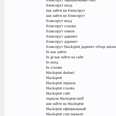
блекспрут вход
как зайти на блекспрут
как зайти на блэкспрут
блэкспрут вход
блэкспрут ссылка
блэкспрут онион
блэкспрут даркнет
блэкспрут даркнет
блэкспрут blacksprut даркнет обзор ано
bs как зайти
bs gl как зайти на сайт
bs вход
bs ссылка
blacksprut darknet
blacksprut
blacksprut зеркала
blacksprut ссылка
blacksprut сайт
зеркала blacksprut rusff
как зайти на blacksprut
blacksprut официальный
blacksprut com зеркало