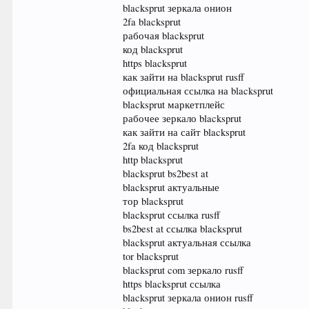
blacksprut зеркала онион
2fa blacksprut
рабочая blacksprut
код blacksprut
https blacksprut
как зайти на blacksprut rusff
официальная ссылка на blacksprut
blacksprut маркетплейс
рабочее зеркало blacksprut
как зайти на сайт blacksprut
2fa код blacksprut
http blacksprut
blacksprut bs2best at
blacksprut актуальные
тор blacksprut
blacksprut ссылка rusff
bs2best at ссылка blacksprut
blacksprut актуальная ссылка
tor blacksprut
blacksprut com зеркало rusff
https blacksprut ссылка
blacksprut зеркала онион rusff