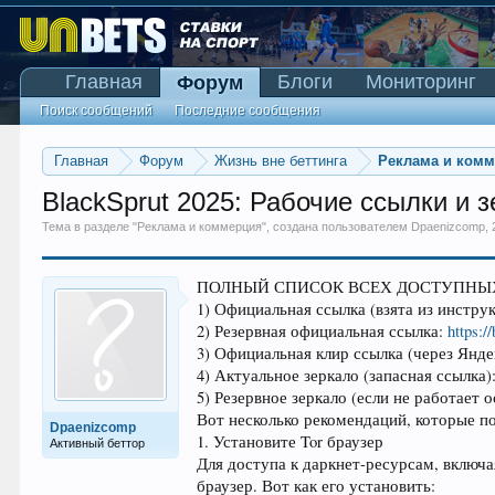
Главная
Блоги
Мониторинг
Форум
Поиск сообщений
Последние сообщения
Главная
Форум
Жизнь вне беттинга
Реклама и ком
BlackSprut 2025: Рабочие ссылки и 
Тема в разделе "
Реклама и коммерция
", создана пользователем
Dpaenizcomp
,
ПОЛНЫЙ СПИСОК ВСЕХ ДОСТУПНЫХ
1) Официальная ссылка (взята из инст
2) Резервная официальная ссылка:
https:/
3) Официальная клир ссылка (через Янд
4) Актуальное зеркало (запасная ссылка)
5) Резервное зеркало (если не работает 
Вот несколько рекомендаций, которые 
Dpaenizcomp
1. Установите Tor браузер
Активный беттор
Для доступа к даркнет-ресурсам, включ
браузер. Вот как его установить: