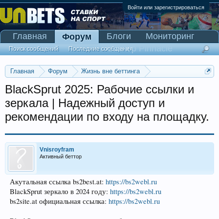
Войти или зарегистрироваться
Главная
Блоги
Мониторинг
Форум
Сканер Pinnacle
Поиск сообщений
Последние сообщения
Главная
Форум
Жизнь вне беттинга
Реклама и коммерция
BlackSprut 2025: Рабочие ссылки и
зеркала | Надежный доступ и
рекомендации по входу на площадку.
Vnisroyfram
Активный беттор
Акутальная ссылка bs2best.at:
https://bs2webl.ru
BlackSprut зеркало в 2024 году:
https://bs2webl.ru
bs2site.at официальная ссылка:
https://bs2webl.ru