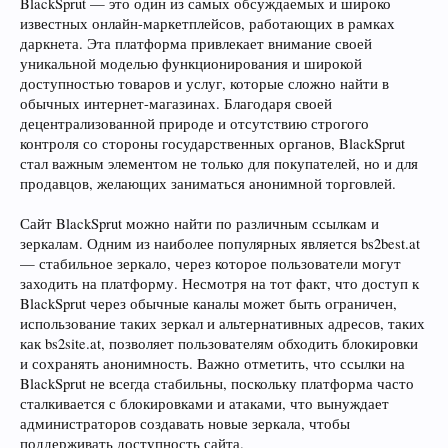
BlackSprut — это один из самых обсуждаемых и широко
известных онлайн-маркетплейсов, работающих в рамках
даркнета. Эта платформа привлекает внимание своей
уникальной моделью функционирования и широкой
доступностью товаров и услуг, которые сложно найти в
обычных интернет-магазинах. Благодаря своей
децентрализованной природе и отсутствию строгого
контроля со стороны государственных органов, BlackSprut
стал важным элементом не только для покупателей, но и для
продавцов, желающих заниматься анонимной торговлей.
Сайт BlackSprut можно найти по различным ссылкам и
зеркалам. Одним из наиболее популярных является bs2best.at
— стабильное зеркало, через которое пользователи могут
заходить на платформу. Несмотря на тот факт, что доступ к
BlackSprut через обычные каналы может быть ограничен,
использование таких зеркал и альтернативных адресов, таких
как bs2site.at, позволяет пользователям обходить блокировки
и сохранять анонимность. Важно отметить, что ссылки на
BlackSprut не всегда стабильны, поскольку платформа часто
сталкивается с блокировками и атаками, что вынуждает
администраторов создавать новые зеркала, чтобы
поддерживать доступность сайта.