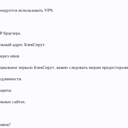
мендуется использовать VPN.
Р браузера.
альный адрес БлекСпрут.
ерез onion
ициальное зеркало БлекСпрут, важно следовать мерам предосторож
одлинности.
ащиты.
льных сайтах.
onion?