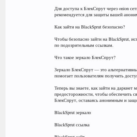
Для доступа к БлекСпрут через onion с
рекомендуется для защиты вашей анони
Как зайти на BlackSprut безопасно?
Чтобы безопасно зайти на BlackSprut, и
по подозрительным ссылкам.
Что такое зеркало БлекСпрут?
Зеркало БлекСпрут — это альтернативный
помогает пользователям получить досту
Теперь вы знаете, как зайти на даркнет
предосторожности, чтобы обеспечить св
БлекСпрут, оставаясь анонимным и за
BlackSprut зеркало
BlackSprut ссылка
BlackSprut сайт