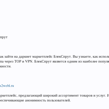
Спрут
ак зайти на даркнет маркетплейс БлекСпрут. Вы узнаете, как исполь
па через ТОР и VPN. БлекСпрут является одним из наиболее популя
жности.
bs2webl.ru
маркетплейс, предлагающий широкий ассортимент товаров и услуг. 
 обеспечивающие анонимность пользователей.