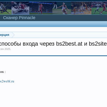
Сканер Pinnacle
мерция
пособы входа через bs2best.at и bs2site.
 сен 2025
.
ик :
/bs2webl.ru