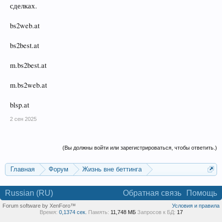
сделках.
bs2web.at
bs2best.at
m.bs2best.at
m.bs2web.at
blsp.at
2 сен 2025
(Вы должны войти или зарегистрироваться, чтобы ответить.)
Главная
Форум
Жизнь вне беттинга
Реклама и коммерция
Russian (RU)
Обратная связь
Помощь
Forum software by XenForo™
Условия и правила
Время:
0,1374 сек.
Память:
11,748 МБ
Запросов к БД:
17