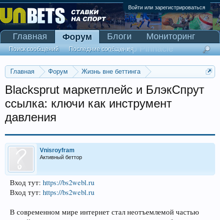
Войти или зарегистрироваться
Главная
Блоги
Мониторинг
Форум
Сканер Pinnacle
Поиск сообщений
Последние сообщения
Главная
Форум
Жизнь вне беттинга
Реклама и коммерция
Blacksprut маркетплейс и БлэкСпрут
ссылка: ключи как инструмент
давления
Vnisroyfram
Активный беттор
Вход тут:
https://bs2webl.ru
Вход тут:
https://bs2webl.ru
В современном мире интернет стал неотъемлемой частью