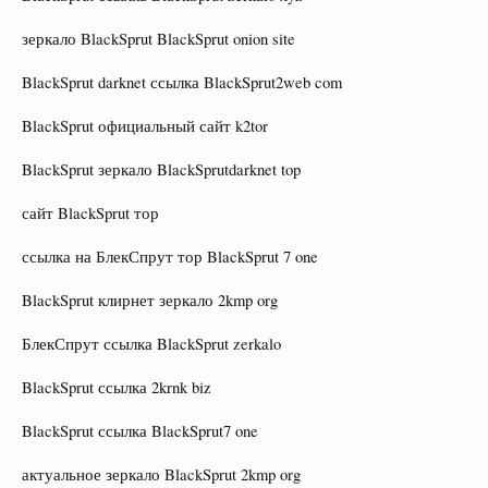
зеркало BlackSprut BlackSprut onion site
BlackSprut darknet ссылка BlackSprut2web com
BlackSprut официальный сайт k2tor
BlackSprut зеркало BlackSprutdarknet top
сайт BlackSprut тор
ссылка на БлекСпрут тор BlackSprut 7 one
BlackSprut клирнет зеркало 2kmp org
БлекСпрут ссылка BlackSprut zerkalo
BlackSprut ссылка 2krnk biz
BlackSprut ссылка BlackSprut7 one
актуальное зеркало BlackSprut 2kmp org