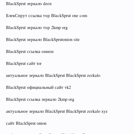
BlackSprut зеркало dzen
БлекСпрут ссылка тор BlackSprut one com
BlackSprut зеркало тор 2kmp org
BlackSprut зеркало BlackSprutonion site
BlackSprut ссылка онион
BlackSprut сайт tor
актуальное зеркало BlackSprut BlackSprut zerkalo
BlackSprut официальный сайт vk2
BlackSprut ссылка зеркало 2kmp org
актуальное зеркало BlackSprut BlackSprut zerkalo xyz
сайт BlackSprut onion