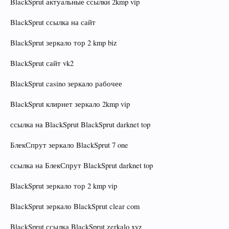
BlackSprut актуальные ссылки 2kmp vip
BlackSprut ссылка на сайт
BlackSprut зеркало тор 2 kmp biz
BlackSprut сайт vk2
BlackSprut casino зеркало рабочее
BlackSprut клирнет зеркало 2kmp vip
ссылка на BlackSprut BlackSprut darknet top
БлекСпрут зеркало BlackSprut 7 one
ссылка на БлекСпрут BlackSprut darknet top
BlackSprut зеркало тор 2 kmp vip
BlackSprut зеркало BlackSprut clear com
BlackSprut ссылка BlackSprut zerkalo xyz