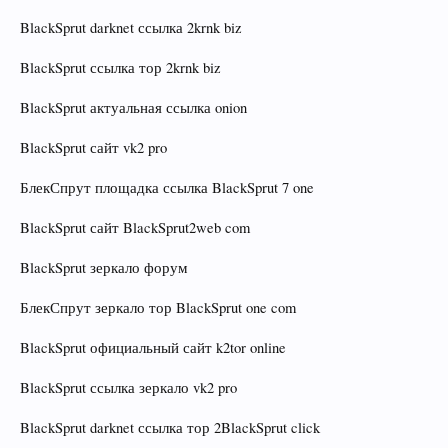
BlackSprut darknet ссылка 2krnk biz
BlackSprut ссылка тор 2krnk biz
BlackSprut актуальная ссылка onion
BlackSprut сайт vk2 pro
БлекСпрут площадка ссылка BlackSprut 7 one
BlackSprut сайт BlackSprut2web com
BlackSprut зеркало форум
БлекСпрут зеркало тор BlackSprut one com
BlackSprut официальный сайт k2tor online
BlackSprut ссылка зеркало vk2 pro
BlackSprut darknet ссылка тор 2BlackSprut click