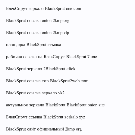
БлекСпрут зеркало BlackSprut one com
BlackSprut ссылка onion 2kmp org
BlackSprut ссылка onion 2kmp vip
площадка BlackSprut ссылка
рабочая ссылка на БлекСпрут BlackSprut 7 one
BlackSprut зеркало 2BlackSprut click
BlackSprut ссылка тор BlackSprut2web com
BlackSprut ссылка зеркало vk2
актуальное зеркало BlackSprut BlackSprut onion site
БлекСпрут ссылка BlackSprut zerkalo xyz
BlackSprut сайт официальный 2kmp org