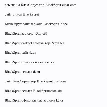
ссылка на БлекСпрут тор BlackSprut clear com
сайт онион BlackSprut
БлекСпрут сайт зеркало BlackSprut 7 one
BlackSprut зеркало v5tor cfd
BlackSprut darknet ссылка тор 2krnk biz
BlackSprut сайт dzen
BlackSprut оригинальная ссылка
BlackSprut ссылка dzen
сайт БлекСпрут тор BlackSprut one com
BlackSprut ссылка BlackSprutonion site
BlackSprut официальные зеркала k2tor