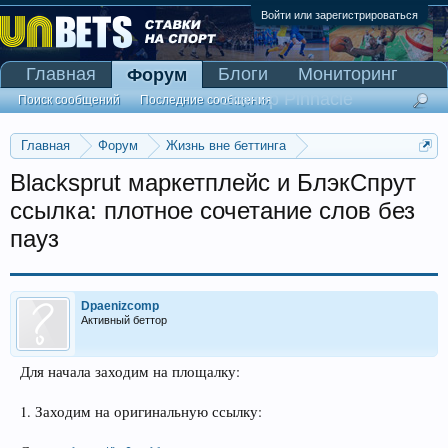
Войти или зарегистрироваться
Главная
Блоги
Мониторинг
Форум
Сканер Pinnacle
Поиск сообщений
Последние сообщения
Главная
Форум
Жизнь вне беттинга
Реклама и коммерция
Blacksprut маркетплейс и БлэкСпрут
ссылка: плотное сочетание слов без
пауз
Dpaenizcomp
Активный беттор
Для начала заходим на площалку:
1. Заходим на оригинальную ссылку: