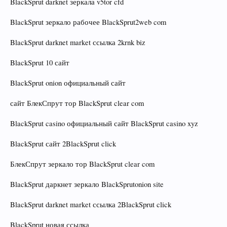
BlackSprut darknet зеркала v5tor cfd
BlackSprut зеркало рабочее BlackSprut2web com
BlackSprut darknet market ссылка 2krnk biz
BlackSprut 10 сайт
BlackSprut onion официальный сайт
сайт БлекСпрут тор BlackSprut clear com
BlackSprut casino официальный сайт BlackSprut casino xyz
BlackSprut сайт 2BlackSprut click
БлекСпрут зеркало тор BlackSprut clear com
BlackSprut даркнет зеркало BlackSprutonion site
BlackSprut darknet market ссылка 2BlackSprut click
BlackSprut новая ссылка