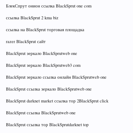
БлекСпрут онион ссылка BlackSprut one com
ссылка BlackSprut 2 kma biz
ссылка на BlackSprut торговая площадка
razer BlackSprut сайт
BlackSprut зеркало BlackSprutweb one
BlackSprut зеркало BlackSprutweb3 com
BlackSprut зеркало ссылка онлайн BlackSprutweb one
BlackSprut ссылка зеркало BlackSprutweb one
BlackSprut darknet market ссылка тор 2BlackSprut click
BlackSprut ссылка BlackSprutweb one
BlackSprut ссылка тор BlackSprutdarknet top