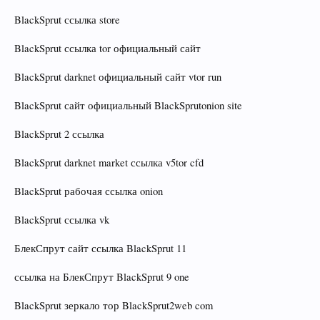
BlackSprut ссылка store
BlackSprut ссылка tor официальный сайт
BlackSprut darknet официальный сайт vtor run
BlackSprut сайт официальный BlackSprutonion site
BlackSprut 2 ссылка
BlackSprut darknet market ссылка v5tor cfd
BlackSprut рабочая ссылка onion
BlackSprut ссылка vk
БлекСпрут сайт ссылка BlackSprut 11
ссылка на БлекСпрут BlackSprut 9 one
BlackSprut зеркало тор BlackSprut2web com