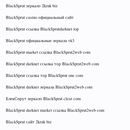
BlackSprut зеркало 2krnk biz
BlackSprut casino официальный сайт
BlackSprut ссылка BlackSprutdarknet top
BlackSprut официальные зеркала vk3
BlackSprut market ссылка BlackSprut2web com
BlackSprut darknet ссылка тор BlackSprut2web com
BlackSprut ссылка тор BlackSprut one com
BlackSprut darknet зеркала BlackSprut2web com
БлекСпрут зеркало BlackSprut clear com
BlackSprut darknet market ссылка BlackSprut2web com
BlackSprut сайт 2krnk biz