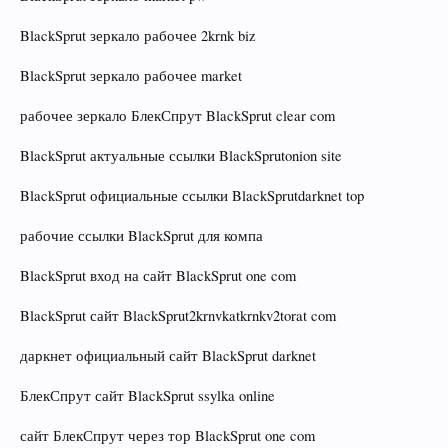
BlackSprut зеркало рабочее 2krnk biz
BlackSprut зеркало рабочее market
рабочее зеркало БлекСпрут BlackSprut clear com
BlackSprut актуальные ссылки BlackSprutonion site
BlackSprut официальные ссылки BlackSprutdarknet top
рабочие ссылки BlackSprut для компа
BlackSprut вход на сайт BlackSprut one com
BlackSprut сайт BlackSprut2krnvkatkrnkv2torat com
даркнет официальный сайт BlackSprut darknet
БлекСпрут сайт BlackSprut ssylka online
сайт БлекСпрут через тор BlackSprut one com