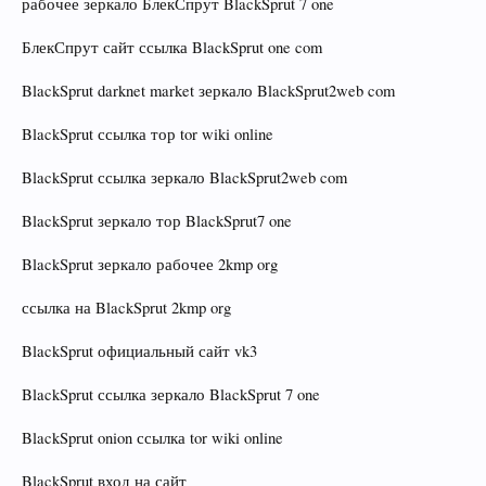
рабочее зеркало БлекСпрут BlackSprut 7 one
БлекСпрут сайт ссылка BlackSprut one com
BlackSprut darknet market зеркало BlackSprut2web com
BlackSprut ссылка тор tor wiki online
BlackSprut ссылка зеркало BlackSprut2web com
BlackSprut зеркало тор BlackSprut7 one
BlackSprut зеркало рабочее 2kmp org
ссылка на BlackSprut 2kmp org
BlackSprut официальный сайт vk3
BlackSprut ссылка зеркало BlackSprut 7 one
BlackSprut onion ссылка tor wiki online
BlackSprut вход на сайт