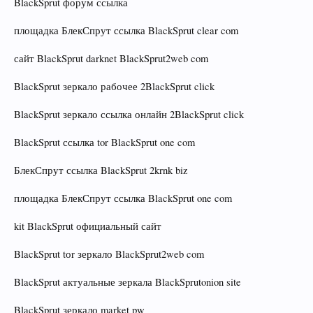
BlackSprut форум ссылка
площадка БлекСпрут ссылка BlackSprut clear com
сайт BlackSprut darknet BlackSprut2web com
BlackSprut зеркало рабочее 2BlackSprut click
BlackSprut зеркало ссылка онлайн 2BlackSprut click
BlackSprut ссылка tor BlackSprut one com
БлекСпрут ссылка BlackSprut 2krnk biz
площадка БлекСпрут ссылка BlackSprut one com
kit BlackSprut официальный сайт
BlackSprut tоr зеркало BlackSprut2web com
BlackSprut актуальные зеркала BlackSprutonion site
BlackSprut зеркало market pw