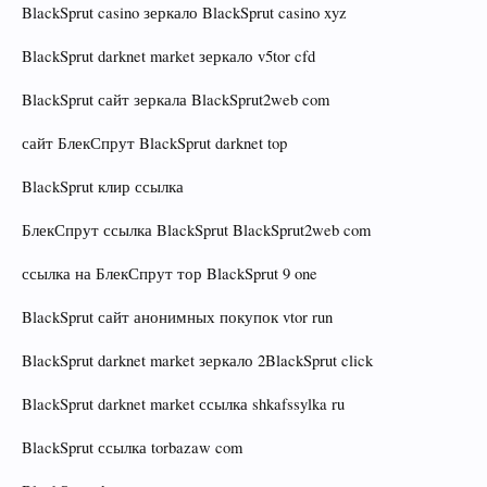
BlackSprut casino зеркало BlackSprut casino xyz
BlackSprut darknet market зеркало v5tor cfd
BlackSprut сайт зеркала BlackSprut2web com
сайт БлекСпрут BlackSprut darknet top
BlackSprut клир ссылка
БлекСпрут ссылка BlackSprut BlackSprut2web com
ссылка на БлекСпрут тор BlackSprut 9 one
BlackSprut сайт анонимных покупок vtor run
BlackSprut darknet market зеркало 2BlackSprut click
BlackSprut darknet market ссылка shkafssylka ru
BlackSprut ссылка torbazaw com