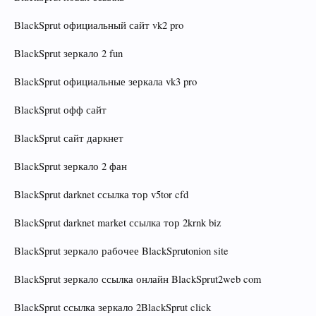
BlackSprut официальный сайт vk2 pro
BlackSprut зеркало 2 fun
BlackSprut официальные зеркала vk3 pro
BlackSprut офф сайт
BlackSprut сайт даркнет
BlackSprut зеркало 2 фан
BlackSprut darknet ссылка тор v5tor cfd
BlackSprut darknet market ссылка тор 2krnk biz
BlackSprut зеркало рабочее BlackSprutonion site
BlackSprut зеркало ссылка онлайн BlackSprut2web com
BlackSprut ссылка зеркало 2BlackSprut click