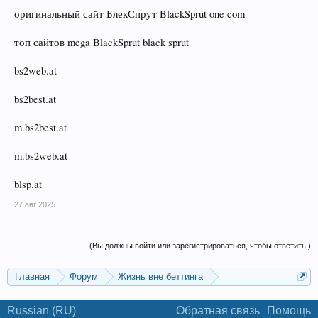
оригинальный сайт БлекСпрут BlackSprut one com
топ сайтов mega BlackSprut black sprut
bs2web.at
bs2best.at
m.bs2best.at
m.bs2web.at
blsp.at
27 авг 2025
(Вы должны войти или зарегистрироваться, чтобы ответить.)
Главная
Форум
Жизнь вне беттинга
Реклама и коммерция
Russian (RU)
Обратная связь
Помощь