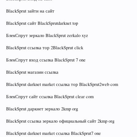
BlackSprut зайти на сайт
BlackSprut сайт BlackSprutdarknet top
БлекСпрут зеркало BlackSprut zerkalo xyz
BlackSprut ссылка тор 2BlackSprut click
БлекСпрут вход ссылка BlackSprut 7 one
BlackSprut магазин ссылка
BlackSprut darknet market ссылка тор BlackSprut2web com
БлекСпрут сайт ссылка BlackSprut clear com
BlackSprut даркнет зеркало 2kmp org
BlackSprut ссылка зеркало официальный сайт 2kmp org
BlackSprut darknet market ссылка BlackSprut7 one