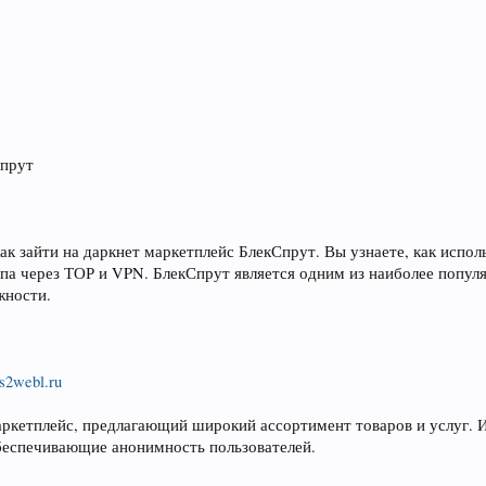
Спрут
ак зайти на даркнет маркетплейс БлекСпрут. Вы узнаете, как исполь
па через ТОР и VPN. БлекСпрут является одним из наиболее популя
жности.
bs2webl.ru
маркетплейс, предлагающий широкий ассортимент товаров и услуг. 
 обеспечивающие анонимность пользователей.