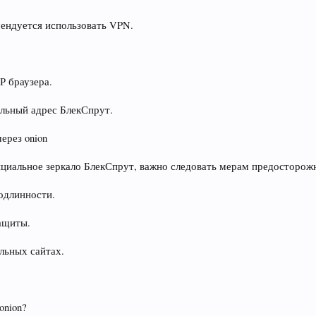
мендуется использовать VPN.
Р браузера.
альный адрес БлекСпрут.
ерез onion
ициальное зеркало БлекСпрут, важно следовать мерам предосторож
одлинности.
ащиты.
льных сайтах.
onion?