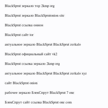
BlackSprut зеркало тор 2kmp org
BlackSprut зеркало BlackSprutonion site
BlackSprut ссылка онион
BlackSprut сайт tor
актуальное зеркало BlackSprut BlackSprut zerkalo
BlackSprut официальный сайт vk2
BlackSprut ссылка зеркало 2kmp org
актуальное зеркало BlackSprut BlackSprut zerkalo xyz
сайт BlackSprut onion
рабочее зеркало БлекСпрут BlackSprut 7 one
БлекСпрут сайт ссылка BlackSprut one com