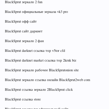
BlackSprut зеркало 2 fun
BlackSprut официальные зеркала vk3 pro
BlackSprut офф сайт
BlackSprut сайт даркнет
BlackSprut зеркало 2 фан
BlackSprut darknet ссылка тор v5tor cfd
BlackSprut darknet market ссылка тор 2krnk biz
BlackSprut зеркало рабочее BlackSprutonion site
BlackSprut зеркало ссылка онлайн BlackSprut2web com
BlackSprut ссылка зеркало 2BlackSprut click
BlackSprut ссылка store
BlackSprut ссылка tor официальный сайт