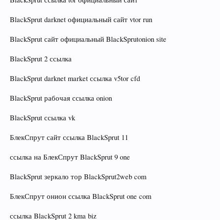
BlackSprut darknet официальный сайт vtor run
BlackSprut сайт официальный BlackSprutonion site
BlackSprut 2 ссылка
BlackSprut darknet market ссылка v5tor cfd
BlackSprut рабочая ссылка onion
BlackSprut ссылка vk
БлекСпрут сайт ссылка BlackSprut 11
ссылка на БлекСпрут BlackSprut 9 one
BlackSprut зеркало тор BlackSprut2web com
БлекСпрут онион ссылка BlackSprut one com
ссылка BlackSprut 2 kma biz