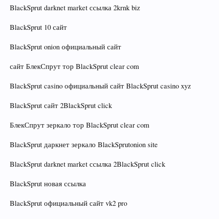
BlackSprut darknet market ссылка 2krnk biz
BlackSprut 10 сайт
BlackSprut onion официальный сайт
сайт БлекСпрут тор BlackSprut clear com
BlackSprut casino официальный сайт BlackSprut casino xyz
BlackSprut сайт 2BlackSprut click
БлекСпрут зеркало тор BlackSprut clear com
BlackSprut даркнет зеркало BlackSprutonion site
BlackSprut darknet market ссылка 2BlackSprut click
BlackSprut новая ссылка
BlackSprut официальный сайт vk2 pro