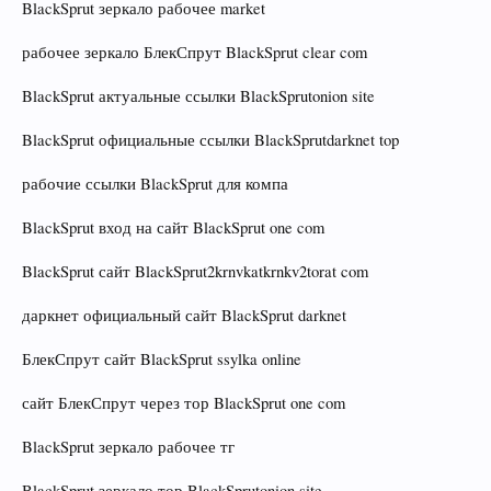
BlackSprut зеркало рабочее market
рабочее зеркало БлекСпрут BlackSprut clear com
BlackSprut актуальные ссылки BlackSprutonion site
BlackSprut официальные ссылки BlackSprutdarknet top
рабочие ссылки BlackSprut для компа
BlackSprut вход на сайт BlackSprut one com
BlackSprut сайт BlackSprut2krnvkatkrnkv2torat com
даркнет официальный сайт BlackSprut darknet
БлекСпрут сайт BlackSprut ssylka online
сайт БлекСпрут через тор BlackSprut one com
BlackSprut зеркало рабочее тг
BlackSprut зеркало тор BlackSprutonion site