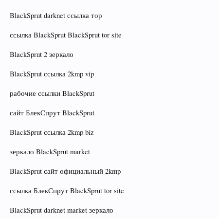
BlackSprut darknet ссылка тор
ссылка BlackSprut BlackSprut tor site
BlackSprut 2 зеркало
BlackSprut ссылка 2kmp vip
рабочие ссылки BlackSprut
сайт БлекСпрут BlackSprut
BlackSprut ссылка 2kmp biz
зеркало BlackSprut market
BlackSprut сайт официальный 2kmp
ссылка БлекСпрут BlackSprut tor site
BlackSprut darknet market зеркало