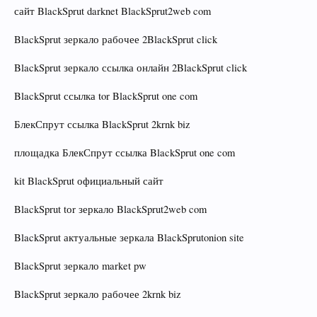
сайт BlackSprut darknet BlackSprut2web com
BlackSprut зеркало рабочее 2BlackSprut click
BlackSprut зеркало ссылка онлайн 2BlackSprut click
BlackSprut ссылка tor BlackSprut one com
БлекСпрут ссылка BlackSprut 2krnk biz
площадка БлекСпрут ссылка BlackSprut one com
kit BlackSprut официальный сайт
BlackSprut tоr зеркало BlackSprut2web com
BlackSprut актуальные зеркала BlackSprutonion site
BlackSprut зеркало market pw
BlackSprut зеркало рабочее 2krnk biz