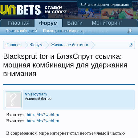
Войти или зарегистрироваться
Главная
Блоги
Мониторинг
Форум
Сканер Pinnacle
Поиск сообщений
Последние сообщения
Главная
Форум
Жизнь вне беттинга
Реклама и коммерция
Blacksprut tor и БлэкСпрут ссылка:
мощная комбинация для удержания
внимания
Vnisroyfram
Активный беттор
Вход тут:
https://bs2webl.ru
Вход тут:
https://bs2webl.ru
В современном мире интернет стал неотъемлемой частью