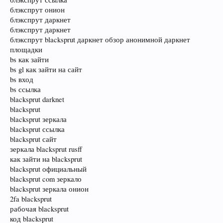
блэкспрут онион
блэкспрут даркнет
блэкспрут даркнет
блэкспрут blacksprut даркнет обзор анонимной даркнет
площадки
bs как зайти
bs gl как зайти на сайт
bs вход
bs ссылка
blacksprut darknet
blacksprut
blacksprut зеркала
blacksprut ссылка
blacksprut сайт
зеркала blacksprut rusff
как зайти на blacksprut
blacksprut официальный
blacksprut com зеркало
blacksprut зеркала онион
2fa blacksprut
рабочая blacksprut
код blacksprut