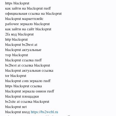
https blacksprut
как зайти на blacksprut rusff
официальная ссылка на blacksprut
blacksprut маркетплейс
рабочее зеркало blacksprut
как зайти на сайт blacksprut
2fa код blacksprut
http blacksprut
blacksprut bs2best at
blacksprut актуальные
тор blacksprut
blacksprut ссылка rusff
bs2best at ссылка blacksprut
blacksprut актуальная ссылка
tor blacksprut
blacksprut com зеркало rusff
https blacksprut ссылка
blacksprut зеркала онион rusff
blacksprut площадки
bs2site at ссылка blacksprut
blacksprut net
blacksprut вход
https://bs2webl.ru