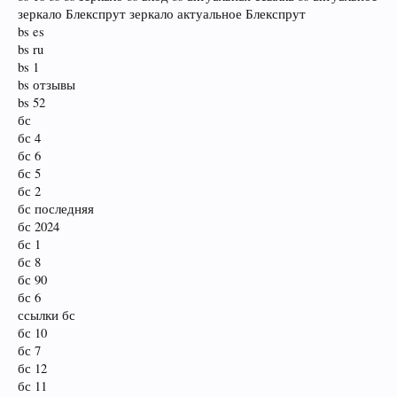
зеркало Блекспрут зеркало актуальное Блекспрут
bs es
bs ru
bs 1
bs отзывы
bs 52
бс
бс 4
бс 6
бс 5
бс 2
бс последняя
бс 2024
бс 1
бс 8
бс 90
бс 6
ссылки бс
бс 10
бс 7
бс 12
бс 11