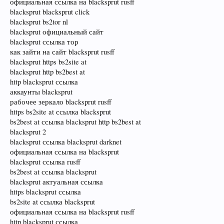
официальная ссылка на blacksprut rusff
blacksprut blacksprut click
blacksprut bs2tor nl
blacksprut официальный сайт
blacksprut ссылка тор
как зайти на сайт blacksprut rusff
blacksprut https bs2site at
blacksprut http bs2best at
http blacksprut ссылка
аккаунты blacksprut
рабочее зеркало blacksprut rusff
https bs2site at ссылка blacksprut
bs2best at ссылка blacksprut http bs2best at
blacksprut 2
blacksprut ссылка blacksprut darknet
официальная ссылка на blacksprut
blacksprut ссылка rusff
bs2best at ссылка blacksprut
blacksprut актуальная ссылка
https blacksprut ссылка
bs2site at ссылка blacksprut
официальная ссылка на blacksprut rusff
http blacksprut ссылка