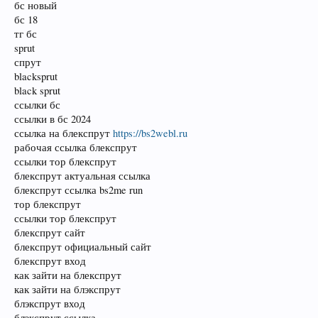
бс новый
бс 18
тг бс
sprut
спрут
blacksprut
black sprut
ссылки бс
ссылки в бс 2024
ссылка на блекспрут
https://bs2webl.ru
рабочая ссылка блекспрут
ссылки тор блекспрут
блекспрут актуальная ссылка
блекспрут ссылка bs2me run
тор блекспрут
ссылки тор блекспрут
блекспрут сайт
блекспрут официальный сайт
блекспрут вход
как зайти на блекспрут
как зайти на блэкспрут
блэкспрут вход
блэкспрут ссылка