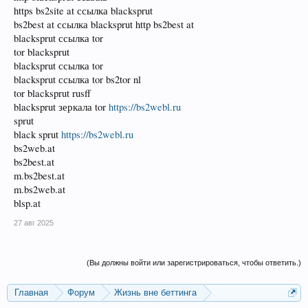
https bs2site at ссылка blacksprut
bs2best at ссылка blacksprut http bs2best at
blacksprut ссылка tor
tor blacksprut
blacksprut ссылка tor
blacksprut ссылка tor bs2tor nl
tor blacksprut rusff
blacksprut зеркала tor
https://bs2webl.ru
sprut
black sprut
https://bs2webl.ru
bs2web.at
bs2best.at
m.bs2best.at
m.bs2web.at
blsp.at
27 авг 2025
(Вы должны войти или зарегистрироваться, чтобы ответить.)
Главная
Форум
Жизнь вне беттинга