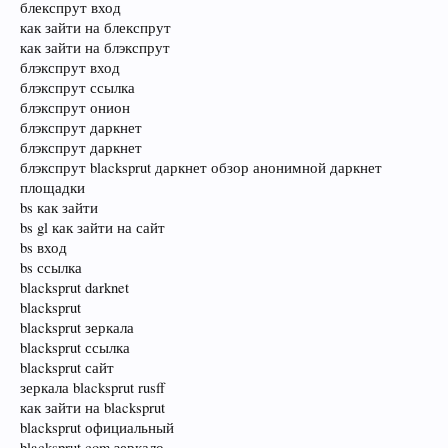
блекспрут вход
как зайти на блекспрут
как зайти на блэкспрут
блэкспрут вход
блэкспрут ссылка
блэкспрут онион
блэкспрут даркнет
блэкспрут даркнет
блэкспрут blacksprut даркнет обзор анонимной даркнет
площадки
bs как зайти
bs gl как зайти на сайт
bs вход
bs ссылка
blacksprut darknet
blacksprut
blacksprut зеркала
blacksprut ссылка
blacksprut сайт
зеркала blacksprut rusff
как зайти на blacksprut
blacksprut официальный
blacksprut com зеркало