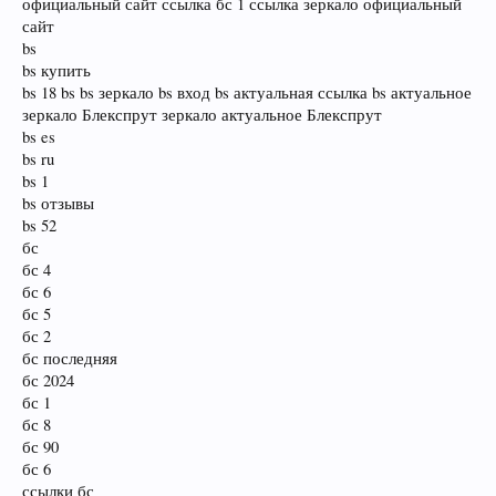
официальный сайт ссылка бс 1 ссылка зеркало официальный
сайт
bs
bs купить
bs 18 bs bs зеркало bs вход bs актуальная ссылка bs актуальное
зеркало Блекспрут зеркало актуальное Блекспрут
bs es
bs ru
bs 1
bs отзывы
bs 52
бс
бс 4
бс 6
бс 5
бс 2
бс последняя
бс 2024
бс 1
бс 8
бс 90
бс 6
ссылки бс