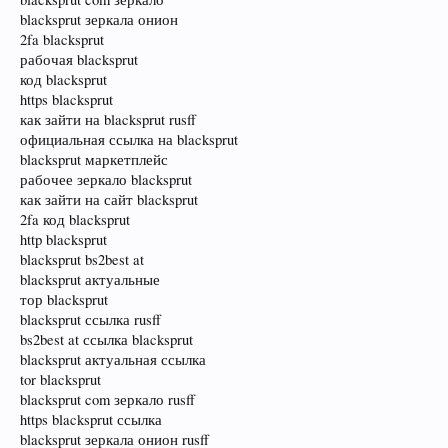
blacksprut зеркала онион
2fa blacksprut
рабочая blacksprut
код blacksprut
https blacksprut
как зайти на blacksprut rusff
официальная ссылка на blacksprut
blacksprut маркетплейс
рабочее зеркало blacksprut
как зайти на сайт blacksprut
2fa код blacksprut
http blacksprut
blacksprut bs2best at
blacksprut актуальные
тор blacksprut
blacksprut ссылка rusff
bs2best at ссылка blacksprut
blacksprut актуальная ссылка
tor blacksprut
blacksprut com зеркало rusff
https blacksprut ссылка
blacksprut зеркала онион rusff