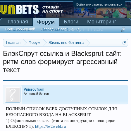
Войти или зарегистрироваться
Главная
Блоги
Мониторинг
Форум
Сканер Pinnacle
Поиск сообщений
Последние сообщения
Главная
Форум
Жизнь вне беттинга
Реклама и коммерция
БлэкСпрут ссылка и Blacksprut сайт:
ритм слов формирует агрессивный
текст
Vnisroyfram
Активный беттор
ПОЛНЫЙ СПИСОК ВСЕХ ДОСТУПНЫХ ССЫЛОК ДЛЯ
БЕЗОПАСНОГО ВХОДА НА BLACKSPRUT:
1) Официальная ссылка (взята из инструкции с площадки
БЛЕКСПРУТ):
https://bs2webl.ru