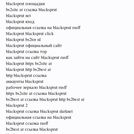
blacksprut площадки
bs2site at ссылка blacksprut
blacksprut net
blacksprut вход
официальная ссылка на blacksprut rusff
blacksprut blacksprut click
blacksprut bs2tor nl
blacksprut официальный сайт
blacksprut ссылка тор
как зайти на сайт blacksprut rusff
blacksprut https bs2site at
blacksprut http bs2best at
http blacksprut ссылка
аккаунты blacksprut
рабочее зеркало blacksprut rusff
https bs2site at ссылка blacksprut
bs2best at ссылка blacksprut http bs2best at
blacksprut 2
blacksprut ссылка blacksprut darknet
официальная ссылка на blacksprut
blacksprut ссылка rusff
bs2best at ссылка blacksprut