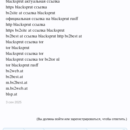
blacksprut актуальная ссылка
https blacksprut ссылка
bs2site at ссылка blacksprut
официальная ссылка на blacksprut rusff
http blacksprut ссылка
https bs2site at ссылка blacksprut
bs2best at ссылка blacksprut http bs2best at
blacksprut ссылка tor
tor blacksprut
blacksprut ссылка tor
blacksprut ссылка tor bs2tor nl
tor blacksprut rusff
bs2web.at
bs2best.at
m.bs2best.at
m.bs2web.at
blsp.at
3 сен 2025
(Вы должны войти или зарегистрироваться, чтобы ответить.)