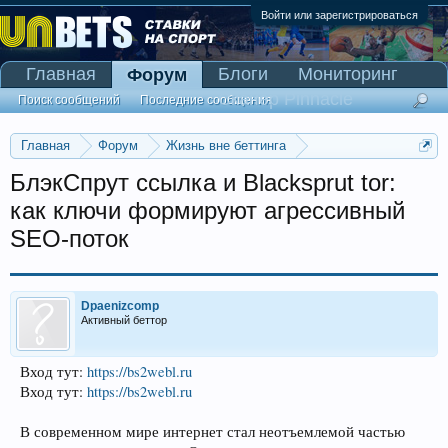
Войти или зарегистрироваться
Главная
Блоги
Мониторинг
Форум
Сканер Pinnacle
Поиск сообщений
Последние сообщения
Главная
Форум
Жизнь вне беттинга
Реклама и коммерция
БлэкСпрут ссылка и Blacksprut tor:
как ключи формируют агрессивный
SEO-поток
Dpaenizcomp
Активный беттор
Вход тут:
https://bs2webl.ru
Вход тут:
https://bs2webl.ru
В современном мире интернет стал неотъемлемой частью