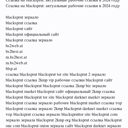
Ссылка на blacksprut: актуальные рабочие ссылки в 2024 году
blacksprut зеркало
blacksprut ссылка
blacksprut сайт
blacksprut официальный сайт
blacksprut ссылка зеркало
bs2web.at
bs2best.at
m.bs2best.at
m.bs2web.at
blsp.at
ссылка blacksprut blacksprut tor site blacksprut 2 зеркало
blacksprut ссылка 2kmp vip рабочие ссылки blacksprut сайт
blacksprut blacksprut blacksprut ссылка 2kmp biz зеркало
blacksprut market blacksprut сайт официальный 2kmp ссылка
blacksprut blacksprut tor site blacksprut darknet market зеркало
blacksprut ссылка зеркало рабочее blacksprut market ссылка тор
blacksprut ссылка зеркало 2kmp blacksprut darknet market ссылка
тор blacksprut ссылка зеркало blackspruttor site blacksprut com
зеркало зеркала blacksprut 2kmp org blacksprut ссылка blacksprut
one com blacksprut onion зеркала сайт blacksprut darknet зеркало