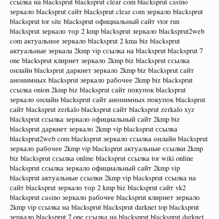
ссылка на blacksprut blacksprut clear com blacksprut casino
зеркало blacksprut сайт blacksprut clear com зеркало blacksprut
blacksprut tor site blacksprut официальный сайт vtor run
blacksprut зеркало тор 2 kmp blacksprut зеркало blacksprut2web
com актуальное зеркало blacksprut 2 kma biz blacksprut
актуальные зеркала 2kmp vip ссылка на blacksprut blacksprut 7
one blacksprut клирнет зеркало 2kmp biz blacksprut ссылка
онлайн blacksprut даркнет зеркало 2kmp biz blacksprut сайт
анонимных blacksprut зеркало рабочее 2kmp biz blacksprut
ссылка onion 2kmp biz blacksprut сайт покупок blacksprut
зеркало онлайн blacksprut сайт анонимных покупок blacksprut
сайт blacksprut zerkalo blacksprut сайт blacksprut zerkalo xyz
blacksprut ссылка зеркало официальный сайт 2kmp biz
blacksprut даркнет зеркало 2kmp vip blacksprut ссылка
blacksprut2web com blacksprut зеркало ссылка онлайн blacksprut
зеркало рабочее 2kmp vip blacksprut актуальные ссылки 2kmp
biz blacksprut ссылка online blacksprut ссылка tor wiki online
blacksprut ссылка зеркало официальный сайт 2kmp vip
blacksprut актуальные ссылки 2kmp vip blacksprut ссылка на
сайт blacksprut зеркало тор 2 kmp biz blacksprut сайт vk2
blacksprut casino зеркало рабочее blacksprut клирнет зеркало
2kmp vip ссылка на blacksprut blacksprut darknet top blacksprut
зеркало blacksprut 7 one ссылка на blacksprut blacksprut darknet