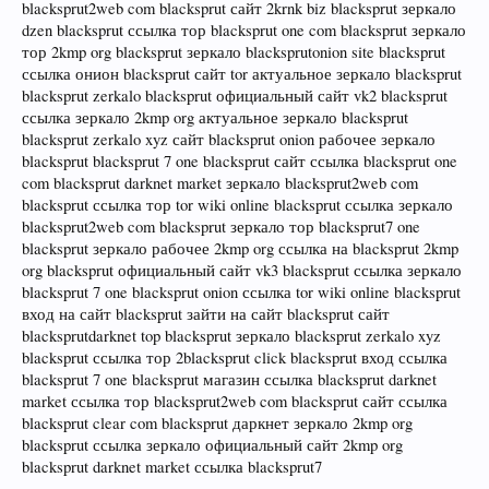
blacksprut2web com blacksprut сайт 2krnk biz blacksprut зеркало
dzen blacksprut ссылка тор blacksprut one com blacksprut зеркало
тор 2kmp org blacksprut зеркало blacksprutonion site blacksprut
ссылка онион blacksprut сайт tor актуальное зеркало blacksprut
blacksprut zerkalo blacksprut официальный сайт vk2 blacksprut
ссылка зеркало 2kmp org актуальное зеркало blacksprut
blacksprut zerkalo xyz сайт blacksprut onion рабочее зеркало
blacksprut blacksprut 7 one blacksprut сайт ссылка blacksprut one
com blacksprut darknet market зеркало blacksprut2web com
blacksprut ссылка тор tor wiki online blacksprut ссылка зеркало
blacksprut2web com blacksprut зеркало тор blacksprut7 one
blacksprut зеркало рабочее 2kmp org ссылка на blacksprut 2kmp
org blacksprut официальный сайт vk3 blacksprut ссылка зеркало
blacksprut 7 one blacksprut onion ссылка tor wiki online blacksprut
вход на сайт blacksprut зайти на сайт blacksprut сайт
blacksprutdarknet top blacksprut зеркало blacksprut zerkalo xyz
blacksprut ссылка тор 2blacksprut click blacksprut вход ссылка
blacksprut 7 one blacksprut магазин ссылка blacksprut darknet
market ссылка тор blacksprut2web com blacksprut сайт ссылка
blacksprut clear com blacksprut даркнет зеркало 2kmp org
blacksprut ссылка зеркало официальный сайт 2kmp org
blacksprut darknet market ссылка blacksprut7