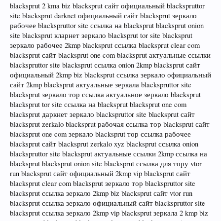
blacksprut 2 kma biz blacksprut сайт официальный blackspruttor
site blacksprut darknet официальный сайт blacksprut зеркало
рабочее blackspruttor site ссылка на blacksprut blacksprut onion
site blacksprut кларнет зеркало blacksprut tor site blacksprut
зеркало рабочее 2kmp blacksprut ссылка blacksprut clear com
blacksprut сайт blacksprut one com blacksprut актуальные ссылки
blackspruttor site blacksprut ссылка onion 2kmp blacksprut сайт
официальный 2kmp biz blacksprut ссылка зеркало официальный
сайт 2kmp blacksprut актуальные зеркала blackspruttor site
blacksprut зеркало тор ссылка актуальное зеркало blacksprut
blacksprut tor site ссылка на blacksprut blacksprut one com
blacksprut даркнет зеркало blackspruttor site blacksprut сайт
blacksprut zerkalo blacksprut рабочая ссылка тор blacksprut сайт
blacksprut one com зеркало blacksprut тор ссылка рабочее
blacksprut сайт blacksprut zerkalo xyz blacksprut ссылка onion
blackspruttor site blacksprut актуальные ссылки 2kmp ссылка на
blacksprut blacksprut onion site blacksprut ссылка для тору vtor
run blacksprut сайт официальный 2kmp vip blacksprut сайт
blacksprut clear com blacksprut зеркало тор blackspruttor site
blacksprut ссылка зеркало 2kmp biz blacksprut сайт vtor run
blacksprut ссылка зеркало официальный сайт blackspruttor site
blacksprut ссылка зеркало 2kmp vip blacksprut зеркала 2 kmp biz