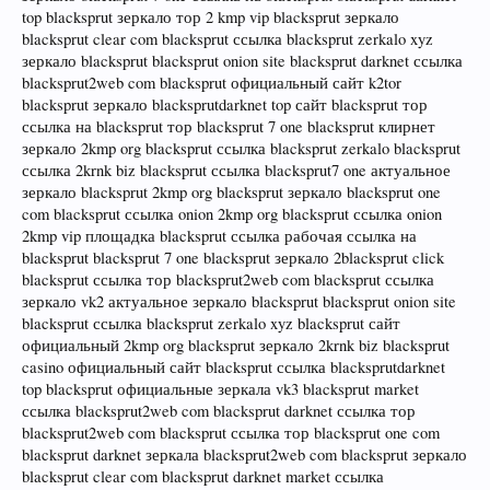
top blacksprut зеркало тор 2 kmp vip blacksprut зеркало
blacksprut clear com blacksprut ссылка blacksprut zerkalo xyz
зеркало blacksprut blacksprut onion site blacksprut darknet ссылка
blacksprut2web com blacksprut официальный сайт k2tor
blacksprut зеркало blacksprutdarknet top сайт blacksprut тор
ссылка на blacksprut тор blacksprut 7 one blacksprut клирнет
зеркало 2kmp org blacksprut ссылка blacksprut zerkalo blacksprut
ссылка 2krnk biz blacksprut ссылка blacksprut7 one актуальное
зеркало blacksprut 2kmp org blacksprut зеркало blacksprut one
com blacksprut ссылка onion 2kmp org blacksprut ссылка onion
2kmp vip площадка blacksprut ссылка рабочая ссылка на
blacksprut blacksprut 7 one blacksprut зеркало 2blacksprut click
blacksprut ссылка тор blacksprut2web com blacksprut ссылка
зеркало vk2 актуальное зеркало blacksprut blacksprut onion site
blacksprut ссылка blacksprut zerkalo xyz blacksprut сайт
официальный 2kmp org blacksprut зеркало 2krnk biz blacksprut
casino официальный сайт blacksprut ссылка blacksprutdarknet
top blacksprut официальные зеркала vk3 blacksprut market
ссылка blacksprut2web com blacksprut darknet ссылка тор
blacksprut2web com blacksprut ссылка тор blacksprut one com
blacksprut darknet зеркала blacksprut2web com blacksprut зеркало
blacksprut clear com blacksprut darknet market ссылка