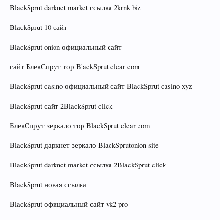
BlackSprut darknet market ссылка 2krnk biz
BlackSprut 10 сайт
BlackSprut onion официальный сайт
сайт БлекСпрут тор BlackSprut clear com
BlackSprut casino официальный сайт BlackSprut casino xyz
BlackSprut сайт 2BlackSprut click
БлекСпрут зеркало тор BlackSprut clear com
BlackSprut даркнет зеркало BlackSprutonion site
BlackSprut darknet market ссылка 2BlackSprut click
BlackSprut новая ссылка
BlackSprut официальный сайт vk2 pro