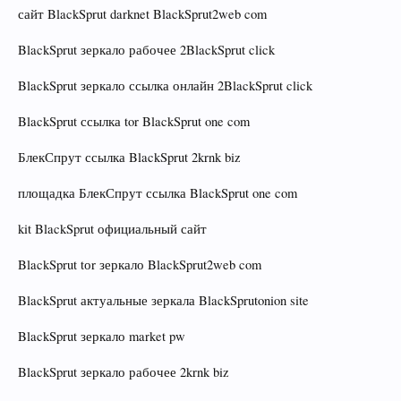
сайт BlackSprut darknet BlackSprut2web com
BlackSprut зеркало рабочее 2BlackSprut click
BlackSprut зеркало ссылка онлайн 2BlackSprut click
BlackSprut ссылка tor BlackSprut one com
БлекСпрут ссылка BlackSprut 2krnk biz
площадка БлекСпрут ссылка BlackSprut one com
kit BlackSprut официальный сайт
BlackSprut tоr зеркало BlackSprut2web com
BlackSprut актуальные зеркала BlackSprutonion site
BlackSprut зеркало market pw
BlackSprut зеркало рабочее 2krnk biz