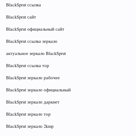
BlackSprut ссылка
BlackSprut сайт
BlackSprut официальный сайт
BlackSprut ссылка зеркало
актуальное зеркало BlackSprut
BlackSprut ссылка тор
BlackSprut зеркало рабочее
BlackSprut зеркало официальный
BlackSprut зеркало даркнет
BlackSprut зеркало тор
BlackSprut зеркало 2kmp