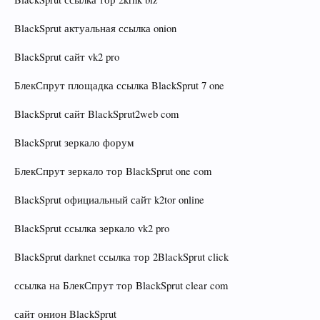
BlackSprut актуальная ссылка onion
BlackSprut сайт vk2 pro
БлекСпрут площадка ссылка BlackSprut 7 one
BlackSprut сайт BlackSprut2web com
BlackSprut зеркало форум
БлекСпрут зеркало тор BlackSprut one com
BlackSprut официальный сайт k2tor online
BlackSprut ссылка зеркало vk2 pro
BlackSprut darknet ссылка тор 2BlackSprut click
ссылка на БлекСпрут тор BlackSprut clear com
сайт онион BlackSprut