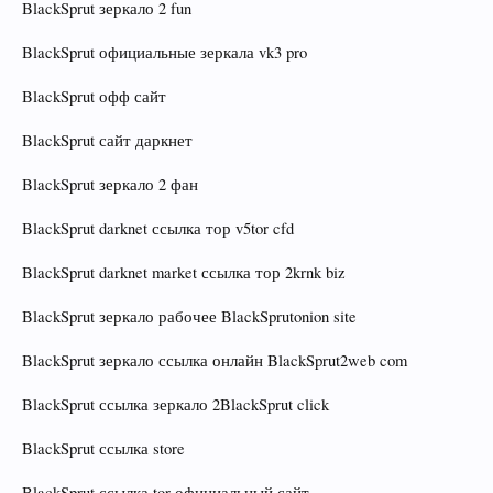
BlackSprut зеркало 2 fun
BlackSprut официальные зеркала vk3 pro
BlackSprut офф сайт
BlackSprut сайт даркнет
BlackSprut зеркало 2 фан
BlackSprut darknet ссылка тор v5tor cfd
BlackSprut darknet market ссылка тор 2krnk biz
BlackSprut зеркало рабочее BlackSprutonion site
BlackSprut зеркало ссылка онлайн BlackSprut2web com
BlackSprut ссылка зеркало 2BlackSprut click
BlackSprut ссылка store
BlackSprut ссылка tor официальный сайт