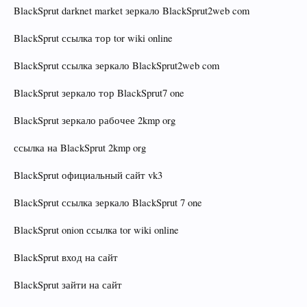
BlackSprut darknet market зеркало BlackSprut2web com
BlackSprut ссылка тор tor wiki online
BlackSprut ссылка зеркало BlackSprut2web com
BlackSprut зеркало тор BlackSprut7 one
BlackSprut зеркало рабочее 2kmp org
ссылка на BlackSprut 2kmp org
BlackSprut официальный сайт vk3
BlackSprut ссылка зеркало BlackSprut 7 one
BlackSprut onion ссылка tor wiki online
BlackSprut вход на сайт
BlackSprut зайти на сайт