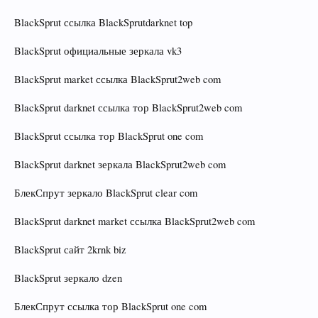
BlackSprut ссылка BlackSprutdarknet top
BlackSprut официальные зеркала vk3
BlackSprut market ссылка BlackSprut2web com
BlackSprut darknet ссылка тор BlackSprut2web com
BlackSprut ссылка тор BlackSprut one com
BlackSprut darknet зеркала BlackSprut2web com
БлекСпрут зеркало BlackSprut clear com
BlackSprut darknet market ссылка BlackSprut2web com
BlackSprut сайт 2krnk biz
BlackSprut зеркало dzen
БлекСпрут ссылка тор BlackSprut one com