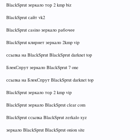
BlackSprut зеркало тор 2 kmp biz
BlackSprut сайт vk2
BlackSprut casino зеркало рабочее
BlackSprut клирнет зеркало 2kmp vip
ссылка на BlackSprut BlackSprut darknet top
БлекСпрут зеркало BlackSprut 7 one
ссылка на БлекСпрут BlackSprut darknet top
BlackSprut зеркало тор 2 kmp vip
BlackSprut зеркало BlackSprut clear com
BlackSprut ссылка BlackSprut zerkalo xyz
зеркало BlackSprut BlackSprut onion site