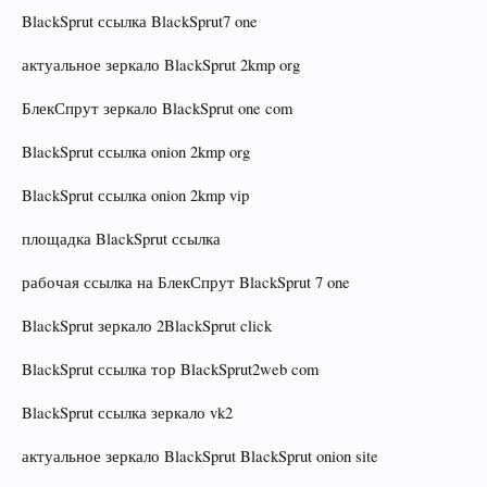
BlackSprut ссылка BlackSprut7 one
актуальное зеркало BlackSprut 2kmp org
БлекСпрут зеркало BlackSprut one com
BlackSprut ссылка onion 2kmp org
BlackSprut ссылка onion 2kmp vip
площадка BlackSprut ссылка
рабочая ссылка на БлекСпрут BlackSprut 7 one
BlackSprut зеркало 2BlackSprut click
BlackSprut ссылка тор BlackSprut2web com
BlackSprut ссылка зеркало vk2
актуальное зеркало BlackSprut BlackSprut onion site