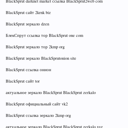
BlackSprut darknet market ссылка BlackSprut2web com
BlackSprut сайт 2krnk biz
BlackSprut зеркало dzen
БлекСпрут ссылка тор BlackSprut one com
BlackSprut зеркало тор 2kmp org
BlackSprut зеркало BlackSprutonion site
BlackSprut ссылка онион
BlackSprut сайт tor
актуальное зеркало BlackSprut BlackSprut zerkalo
BlackSprut официальный сайт vk2
BlackSprut ссылка зеркало 2kmp org
актуальное зеркало BlackSprut BlackSprut zerkalo xyz