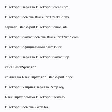
BlackSprut зеркало BlackSprut clear com
BlackSprut ссылка BlackSprut zerkalo xyz
зеркало BlackSprut BlackSprut onion site
BlackSprut darknet ссылка BlackSprut2web com
BlackSprut официальный сайт k2tor
BlackSprut зеркало BlackSprutdarknet top
сайт BlackSprut тор
ссылка на БлекСпрут тор BlackSprut 7 one
BlackSprut клирнет зеркало 2kmp org
БлекСпрут ссылка BlackSprut zerkalo
BlackSprut ссылка 2krnk biz