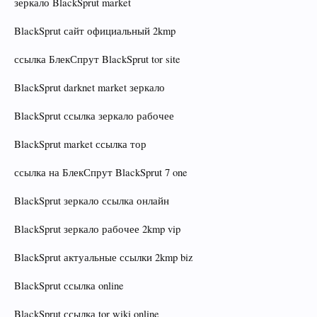
зеркало BlackSprut market
BlackSprut сайт официальный 2kmp
ссылка БлекСпрут BlackSprut tor site
BlackSprut darknet market зеркало
BlackSprut ссылка зеркало рабочее
BlackSprut market ссылка тор
ссылка на БлекСпрут BlackSprut 7 one
BlackSprut зеркало ссылка онлайн
BlackSprut зеркало рабочее 2kmp vip
BlackSprut актуальные ссылки 2kmp biz
BlackSprut ссылка online
BlackSprut ссылка tor wiki online