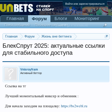
Войти или зарегистрироваться
Главная
Блоги
Мониторинг
Форум
Сканер Pinnacle
Поиск сообщений
Последние сообщения
Главная
Форум
Жизнь вне беттинга
Реклама и коммерция
БлекСпрут 2025: актуальные ссылки
для стабильного доступа
Vnisroyfram
Активный беттор
Ссылка на тг
Лучший моментальный миксер и обменник :
Для начала заходим на площалку:
https://bs2webl.ru