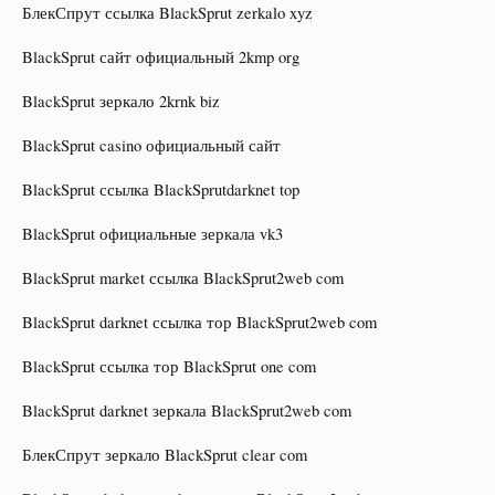
БлекСпрут ссылка BlackSprut zerkalo xyz
BlackSprut сайт официальный 2kmp org
BlackSprut зеркало 2krnk biz
BlackSprut casino официальный сайт
BlackSprut ссылка BlackSprutdarknet top
BlackSprut официальные зеркала vk3
BlackSprut market ссылка BlackSprut2web com
BlackSprut darknet ссылка тор BlackSprut2web com
BlackSprut ссылка тор BlackSprut one com
BlackSprut darknet зеркала BlackSprut2web com
БлекСпрут зеркало BlackSprut clear com