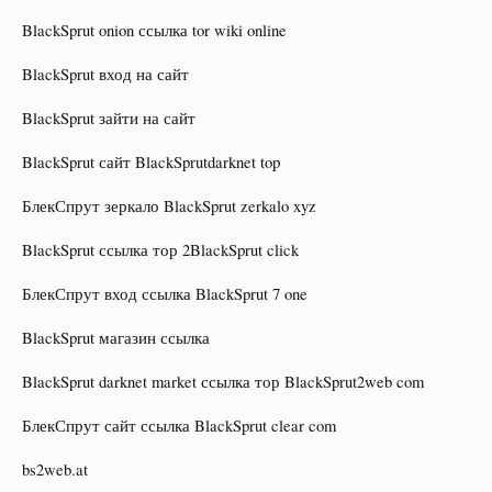
BlackSprut onion ссылка tor wiki online
BlackSprut вход на сайт
BlackSprut зайти на сайт
BlackSprut сайт BlackSprutdarknet top
БлекСпрут зеркало BlackSprut zerkalo xyz
BlackSprut ссылка тор 2BlackSprut click
БлекСпрут вход ссылка BlackSprut 7 one
BlackSprut магазин ссылка
BlackSprut darknet market ссылка тор BlackSprut2web com
БлекСпрут сайт ссылка BlackSprut clear com
bs2web.at