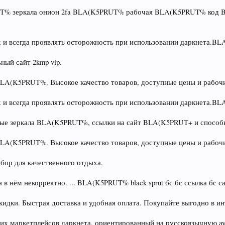
% зеркала онион 2fa BLA(K5PRUT% рабочая BLA(K5PRUT% код B
 и всегда проявлять осторожность при использовании даркнета.
ый сайт 2kmp vip.
BLA(K5PRUT%. Высокое качество товаров, доступные цены и рабочи
 и всегда проявлять осторожность при использовании даркнета.
ьные зеркала BLA(K5PRUT%, ссылки на сайт BLA(K5PRUT+ и способ
BLA(K5PRUT%. Высокое качество товаров, доступные цены и рабочи
ор для качественного отдыха.
в нём некорректно. ... BLA(K5PRUT% black sprut бс бс ссылка бс сай
кидки. Быстрая доставка и удобная оплата. Покупайте выгодно в 
х маркетплейсов даркнета, ориентированный на русскоязычную а