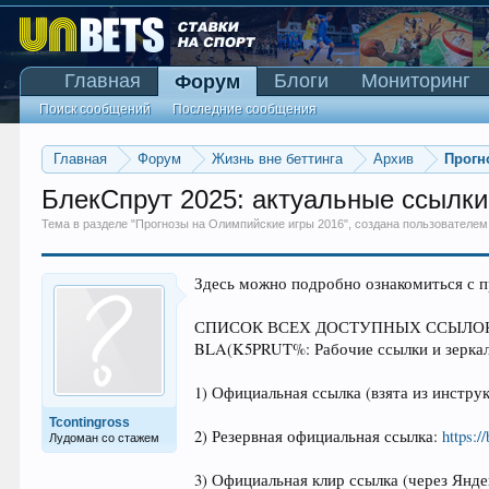
Главная
Блоги
Мониторинг
Форум
Поиск сообщений
Последние сообщения
Главная
Форум
Жизнь вне беттинга
Архив
Прогн
БлекСпрут 2025: актуальные ссылки
Тема в разделе "
Прогнозы на Олимпийские игры 2016
", создана пользователе
Здесь можно подробно ознакомиться с 
СПИСОК ВСЕХ ДОСТУПНЫХ ССЫЛОК
BLA(K5PRUT%: Рабочие ссылки и зеркала
1) Официальная ссылка (взята из инст
Tcontingross
2) Резервная официальная ссылка:
https:/
Лудоман со стажем
3) Официальная клир ссылка (через Янд