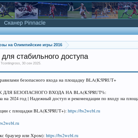
Сканер Pinnacle
озы на Олимпийские игры 2016
 для стабильного доступа
м
Tcontingross
,
30 сен 2025
.
правилами безопасного входа на площадку BLA(K5PRUT+
 ДЛЯ БЕЗОПАСНОГО ВХОДА НА BLA(K5PRUT%:
 на 2024 год | Надежный доступ и рекомендации по входу на площ
рукции с площадки BLA(K5PRUT+):
https://bs2webl.ru
/bs2webl.ru
екс браузер или Хром):
https://bs2webl.ru