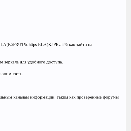
LA(K5PRUT% https BLA(K5PRUT% как зайти на
е зеркала для удобного доступа.
нонимность.
альным каналам информации, таким как проверенные форумы