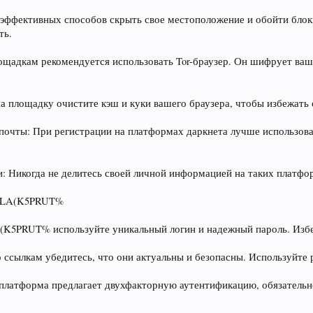
х эффективных способов скрыть свое местоположение и обойти бло
ть.
-площадкам рекомендуется использовать Tor-браузер. Он шифрует в
на площадку очистите кэш и куки вашего браузера, чтобы избежать
 почты: При регистрации на платформах даркнета лучше использов
: Никогда не делитесь своей личной информацией на таких платфо
 BLA(K5PRUT%
A(K5PRUT% используйте уникальный логин и надежный пароль. Изб
о ссылкам убедитесь, что они актуальны и безопасны. Используйте
 платформа предлагает двухфакторную аутентификацию, обязательн