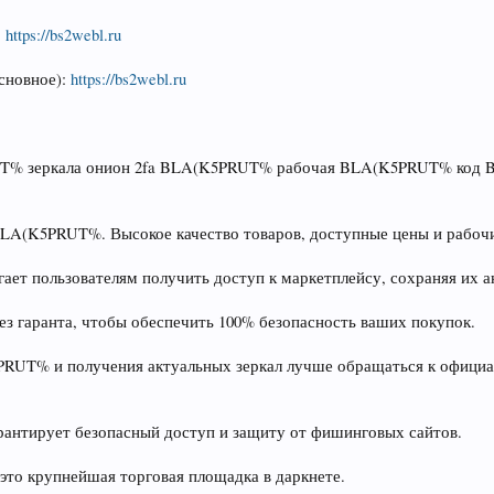
:
https://bs2webl.ru
основное):
https://bs2webl.ru
% зеркала онион 2fa BLA(K5PRUT% рабочая BLA(K5PRUT% код B
BLA(K5PRUT%. Высокое качество товаров, доступные цены и рабочи
ет пользователям получить доступ к маркетплейсу, сохраняя их а
ез гаранта, чтобы обеспечить 100% безопасность ваших покупок.
PRUT% и получения актуальных зеркал лучше обращаться к офици
антирует безопасный доступ и защиту от фишинговых сайтов.
то крупнейшая торговая площадка в даркнете.